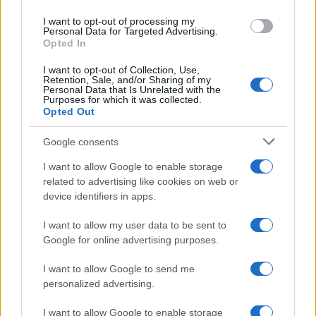
use your data for below specified purposes in below Google
I want to opt-out of processing my
consent section.
Personal Data for Targeted Advertising.
#
EDITORIALI
Opted In
I want to opt-out of Collection, Use,
Retention, Sale, and/or Sharing of my
Personal Data that Is Unrelated with the
Purposes for which it was collected.
Opted Out
Google consents
I want to allow Google to enable storage
Cina, Russia e Iran, io ve l’avevo detto (di
related to advertising like cookies on web or
Vito Petrocelli)
device identifiers in apps.
07 Agosto 2026 18:00
I want to allow my user data to be sent to
Google for online advertising purposes.
#
STORIA
IN
DIRETTA
I want to allow Google to send me
personalized advertising.
di Loretta Napoleoni
I want to allow Google to enable storage