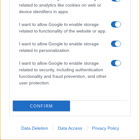
related to analytics like cookies on web or
device identifiers in apps.
Piazza Fontana, le stragi, Pasolini, quel
I want to allow Google to enable storage
legame sempre negato
related to functionality of the website or app.
Francesco Guadagni
12 Dicembre 2023 11:51
I want to allow Google to enable storage
related to personalization.
Riproponiamo questo articolo scritto un anno fa. Erano
ancora in corso le celebrazioni per il centenario della
I want to allow Google to enable storage
nascita di Pier Paolo Pasolini. L’avvocato Stefano
related to security, including authentication
Maccioni avrebbe avviato...
functionality and fraud prevention, and other
user protection.
CONFIRM
EUROPA
Data Deletion
Data Access
Privacy Policy