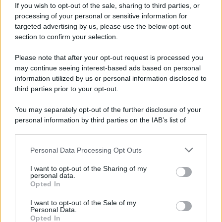
If you wish to opt-out of the sale, sharing to third parties, or
processing of your personal or sensitive information for
targeted advertising by us, please use the below opt-out
section to confirm your selection.
Please note that after your opt-out request is processed you
may continue seeing interest-based ads based on personal
information utilized by us or personal information disclosed to
third parties prior to your opt-out.
You may separately opt-out of the further disclosure of your
Reuters : L’Italia valuta partecipazione alla
personal information by third parties on the IAB’s list of
coalizione marittima contro lo Yemen
downstream participants.
Francesco Guadagni
18 Dicembre 2023 19:29
Personal Data Processing Opt Outs
This information may also be disclosed by us to third parties
on the IAB’s List of Downstream Participants that may further
I want to opt-out of the Sharing of my
Probabilmente all’Italia non è bastato, anni fa, contribuire
disclose it to other third parties.
personal data.
con le bombe di propria produzione a disintegrare lo
Opted In
Please note that this website/app uses one or more Google
Yemen, mentre affrontava una guerra di aggressione
services and may gather and store information including but
I want to opt-out of the Sale of my
guidata dall’Arabia...
Personal Data.
not limited to your visit or usage behaviour. You may click to
Opted In
grant or deny consent to Google and its third-party tags to