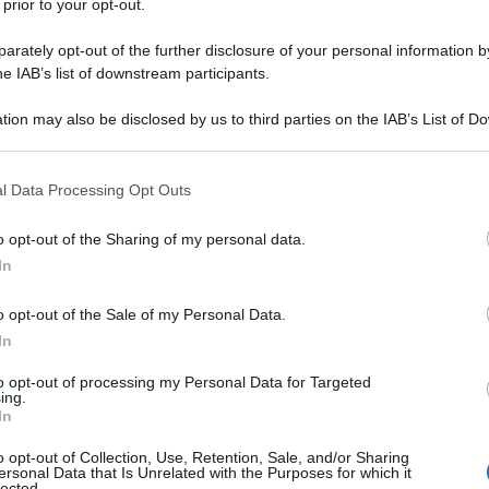
 prior to your opt-out.
matico
rately opt-out of the further disclosure of your personal information by
he IAB’s list of downstream participants.
tion may also be disclosed by us to third parties on the IAB’s List of 
uciano Canfora a cura di Antonio di Siena (Fazi 2024).
 that may further disclose it to other third parties.
e è epica, il libro agile: rivivificare parole
 that this website/app uses one or more Google services and may gath
l Data Processing Opt Outs
ologizzare definizioni prive di consistenza,
including but not limited to your visit or usage behaviour. You may click 
razia lessicale. Recuperare la profondità del
 to Google and its third-party tags to use your data for below specifi
o opt-out of the Sharing of my personal data.
ogle consent section.
ro e ricostruire una partecipazione politica alla
In
smo a Zeitgeist, passando per Democrazia,
o opt-out of the Sale of my Personal Data.
 Siena definisce un “Sintetico distillato del
In
ntervista, un dialogo socratico, un vocabolario che si
d Brecht “dall'ignoranza politica nasce la prostituta,
to opt-out of processing my Personal Data for Targeted
ing.
peggiore di tutti i banditi: il politico imbroglione,
In
onali e multinazionali”.
o opt-out of Collection, Use, Retention, Sale, and/or Sharing
ersonal Data that Is Unrelated with the Purposes for which it
lected.