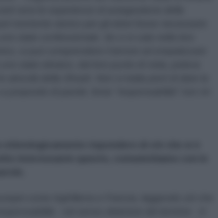
erti versi le esperienze di autogestione della
uel momento storico per gli ebrei fosse necessario
uno stato confessionale. Se ci si cala nella loro
rico, si può comprendere il terrore ed empatizzare
uno stato ebraico, dal loro punto di vista, poteva
e atrocità della Shoah. Non si tratta però di dare la
e a proposito di parole, forse “responsabilità” non mi
 etimologicamente rispondere di ciò che si è
lto interessante questo, comunichiamo con le
arole.
europei come Inghilterra e Francia, leggendo ciò che
ponsabilità - nel senso deteriore del termine - in