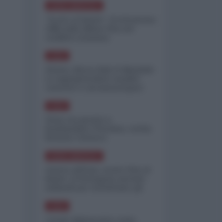
NORD-AMERICA
"Scorte al limite": il retroscena
CNN sulla difesa USA nel
conflitto iraniano
ASIA
Yemen, blocco Bab el-Mandab:
Le superpetroliere saudite
costrette a circumnavigare
l'Africa
ASIA
l'Iran era pronto a
bombardare l'Ucraina, cos'ha
fermato l'attacco
NORD-AMERICA
Guerra all'Iran, scorte USA al
limite: il Pentagono investe
miliardi per ricostituire gli
arsenali
ASIA
Canale diplomatico resta