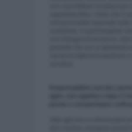
con i suoi kibbutz ricordava per c
Jugoslavia titina. Credo che in q
cercare la tutela nazionale sotto 
condizione, in quel frangente sto
con il bisogno di sicurezza. Solo 
garantire che non si ripetessero l
caccia ai colpevoli a posteriori, 
convince.
Responsabilità vuol dire anche
agito, non significa
colpa
. È
mo
parole e comunichiamo
sulle
p
Oltre agli Usa e a diversi paesi 
dice Canfora, emergono grandi res