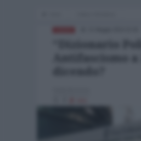
Home
Cultura e Resistenza
21 Maggio 2024 15:00
EUROPA
“Dizionario Pol
Antifascismo a 
dicendo?
Giulia Bertotto
2681