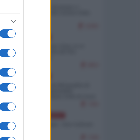
Il turismo di massa e i
"risvegli" del Corriere della
sera
11062
EUROPA
Cina, Russia e Iran, io ve
l’avevo detto (di Vito
Petrocelli)
9953
EUROPA
Petro accusa Netanyahu di
essere responsabile
"dell'invasione civile di Ceuta
da parte dei marocchini"
7350
NORD-AMERICA
Chris Hedges - Don Corleone
Trump
7299