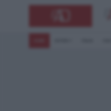
HOME
ESTERI
ITALIA
CUL