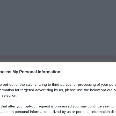
iti per sempre. Il tuo contributo fa la differenza:
ocess My Personal Information
mazione. L'ANTIDIPLOMATICO SEI ANCHE TU!
to opt-out of the sale, sharing to third parties, or processing of your per
formation for targeted advertising by us, please use the below opt-out s
a 5€
Dona 15€
Scegli importo
 selection.
 that after your opt-out request is processed you may continue seeing i
ased on personal information utilized by us or personal information dis