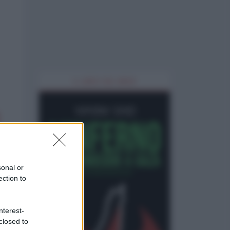
IL LIBRO DEL MESE
sonal or
ection to
nterest-
closed to