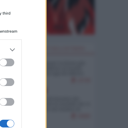
 third
Downstream
er and store
I PIÙ LETTI DELLA SETTIMANA
to grant or
ed purposes
Restare umani: la forma più
alta di ribellione al mondo
distopico di oggi (di Alberto
Bradanini)
23728
EUROPA
La mappa di Eurostat che
smonta tutte le storielle che vi
raccontano sul turismo di
massa
15660
ITALIA