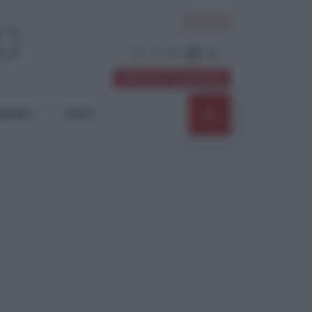
ACCEDI
Abbonati / Sostienici
NIONI
SHOP