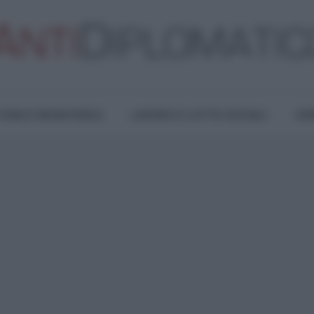
TURA E RESISTENZA
LAVORO E LOTTE SOCIALI
OPI