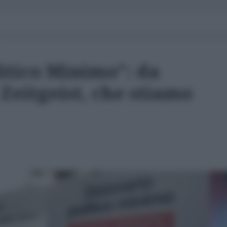
itico Minimo”: da
Zeitgeist, che stiamo