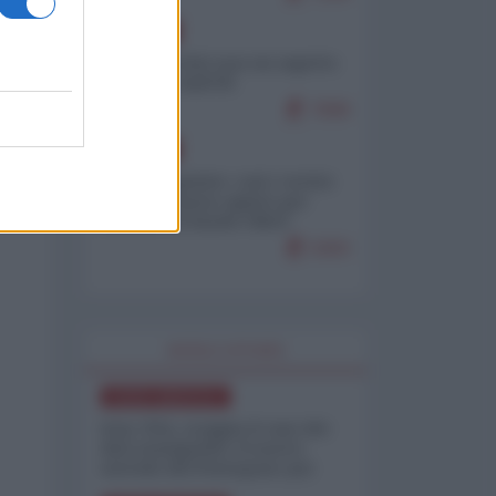
EUROPA
Ceuta, perché non mi aspetto
più nulla dall'UE
7009
EUROPA
Email trapelate: così i vertici
dell'MI5 hanno spinto per
mettere al bando l'IRGC
iraniano
5303
WORLD AFFAIRS
NORD-AMERICA
Iran-USA, scoppia il caso dei
dati manipolati: il nuovo
metodo del Pentagono per
minimizzare le perdite