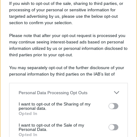
If you wish to opt-out of the sale, sharing to third parties, or
processing of your personal or sensitive information for
targeted advertising by us, please use the below opt-out
Le più recenti da Economia e dintorni
section to confirm your selection.
Please note that after your opt-out request is processed you
may continue seeing interest-based ads based on personal
information utilized by us or personal information disclosed to
third parties prior to your opt-out.
You may separately opt-out of the further disclosure of your
personal information by third parties on the IAB’s list of
downstream participants.
Personal Data Processing Opt Outs
This information may also be disclosed by us to third parties
on the IAB’s List of Downstream Participants that may further
I want to opt-out of the Sharing of my
disclose it to other third parties.
personal data.
Gli Stati Uniti stanno perdendo “la Guerra
Opted In
Mondiale a pezzi”?
Please note that this website/app uses one or more Google
services and may gather and store information including but
I want to opt-out of the Sale of my
Personal Data.
not limited to your visit or usage behaviour. You may click to
Opted In
grant or deny consent to Google and its third-party tags to