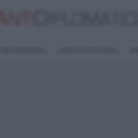
TURA E RESISTENZA
LAVORO E LOTTE SOCIALI
OPI