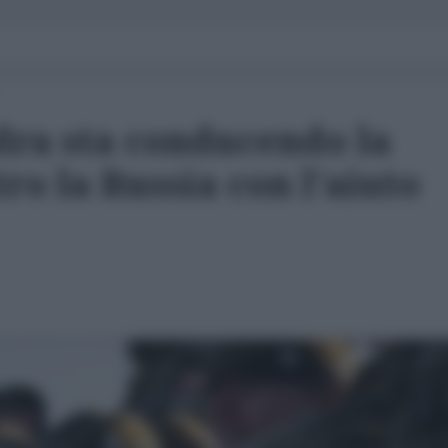
ra sta conducendo la
ro la Russia con l'aiuto