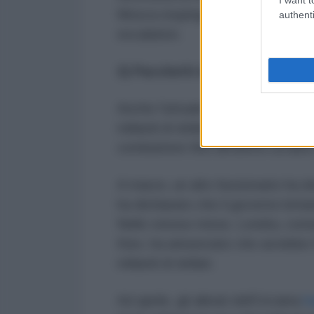
Mosca respinge fermamente e che
authenti
escalation.
2) Pacchetti di assistenza infin
Anche l'attuale primo ministro la
miliardi di dollari, in modo che 
combattere fino all'ultimo ucrain
A marzo, un alto funzionario ha de
ha dichiarato che il governo brita
Nello stesso mese, Londra, consid
Kiev, ha annunciato che avrebbe fo
miliardi di dollari.
Ad aprile, gli alleati dell'Ucraina
h