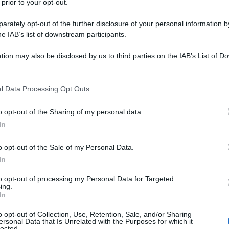
 prior to your opt-out.
elegraph
aveva rivelato
che il Regno Unito ha iniziato
rately opt-out of the further disclosure of your personal information by
he IAB’s list of downstream participants.
ttacco militare diretto da parte della Russia",
overno reagirebbe a una dichiarazione di guerra",
tion may also be disclosed by us to third parties on the IAB’s List of 
eggere il governo e la famiglia reale", nonché
 that may further disclose it to other third parties.
ca e stoccaggio di risorse".
 that this website/app uses one or more Google services and may gath
l Data Processing Opt Outs
including but not limited to your visit or usage behaviour. You may click 
 più volte di avere intenzione di andare oltre la
 to Google and its third-party tags to use your data for below specifi
o opt-out of the Sharing of my personal data.
ogle consent section.
lla sua sicurezza nazionale rappresentata dal regime
In
e.
o opt-out of the Sale of my Personal Data.
In
Esteri russo Sergei Lavrov
ha denunciato
martedì
otto la bandiera del nazismo e a condurre una guerra
to opt-out of processing my Personal Data for Targeted
ing.
ime di Vladimir Zelensky.
In
o opt-out of Collection, Use, Retention, Sale, and/or Sharing
ersonal Data that Is Unrelated with the Purposes for which it
lected.