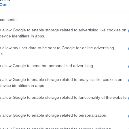
Out
il conflitto
consents
ri ucraini che hanno partecipato ai colloqui di pace
o allow Google to enable storage related to advertising like cookies on
2022 a Istanbul, ha rivelato due anni fa che la
evice identifiers in apps.
ro britannico Boris Johnson è stata uno dei fattori
na a ritirarsi dal processo di pace nelle prime fasi
o allow my user data to be sent to Google for online advertising
s.
to allow Google to send me personalized advertising.
l, Boris Johnson è venuto a Kiev e ci ha detto che
o. E che 'saremmo andati in guerra'", ha ricordato il
o allow Google to enable storage related to analytics like cookies on
evice identifiers in apps.
o allow Google to enable storage related to functionality of the website
anti delle sue azioni, l'ex Primo Ministro
e consigli a Kiev anche dopo le sue dimissioni. Lo
o allow Google to enable storage related to personalization.
rittura visitato la capitale ucraina e ha parlato della
pee in Ucraina, un passo che
o allow Google to enable storage related to security, including