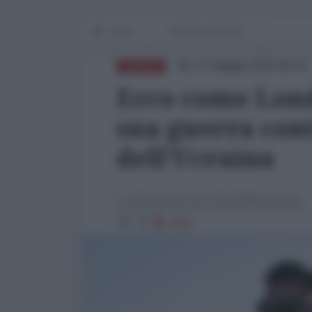
Home
WORLD AFFAIRS
07 Maggio 2025 08:30
EUROPA
Ecco come Lond
sua guerra cont
dell'Ucraina
La Redazione de l'AntiDiplomatico
4815