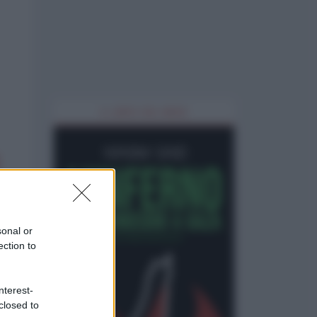
IL LIBRO DEL MESE
sonal or
ection to
nterest-
closed to