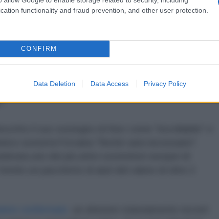
, avverte, potrebbe portare a un'ulteriore
cation functionality and fraud prevention, and other user protection.
iti
CONFIRM
burista Keir Starmer continua a finanziare Kiev con
Data Deletion
Data Access
Privacy Policy
possa continuare, come ha sottolineato Lavrov "a
o".
scritto il suo sostegno di Kiev come "incrollabile" e
nnico sosterrà l'Ucraina "finché sarà necessario".
erata uno dei più attivi sostenitori europei di
rnito un pacchetto di aiuti del valore di oltre 2
anno confermato
un ulteriore stanziamento record