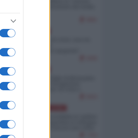
Quali sarebbero le “vittorie
ucraine” decantate dai media
italici?
9991
EUROPA
Invasione di Ceuta: cosa sta
accadendo
nell'enclave spagnola?
9206
EUROPA
Quando il figlio di Netanyahu
incitava "l'occupazione
musulmana" di Ceuta e
Melilla
8433
AMERICA LATINA
Dalla Convertibilità al "grillete
fiscal": l'Argentina si consegna
ai mercati (ancora una volta)
7753