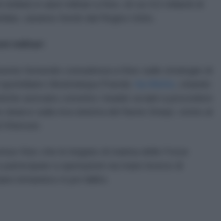
 dollari) in aiuti militari a Kiev, di cui 4,5 miliardi di
 dollari, saranno forniti dal Regno Unito.
ni militari
amente fornendo consulenza a Kiev sulle strategie di
l quotidiano Ukraínskaya Pravda
ha riferito
, citando
anniche avevano convinto i leader ucraini a procedere
o sbarco sulla riva sinistra del fiume Dnepr, vicino al
di Kherson.
nse Kiev che le brigate di marina delle Forze
partecipare a operazioni via mare invece di
o britannico è poi fallito.