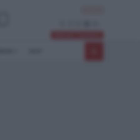
ACCEDI
Abbonati / Sostienici
NIONI
SHOP