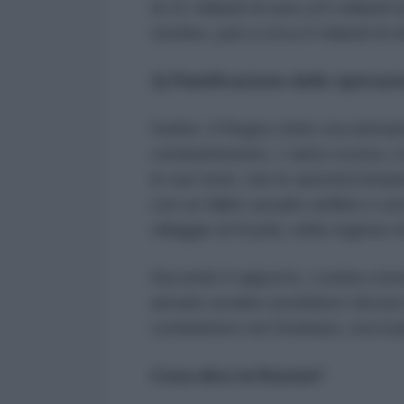
di 21 miliardi di euro (23 miliardi di
sterline, pari a circa 6 miliardi di
3) Pianificazione delle operazio
Inoltre, il Regno Unito sta attiv
combattimento. L'anno scorso, i
le sue fonti, che le autorità brit
con un fallito assalto anfibio e un
villaggio di Krynki, nella regione 
Secondo il rapporto, Londra convi
armate ucraine avrebbero dovuto 
combattere nel Donbass, ma il pian
Cosa dice la Russia?