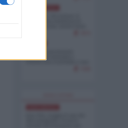
NORD-AMERICA
Il "mistero" dei numeri: il
governo Usa minimizza le
vittime in Iran, mentre fonti
interne...
7673
EUROPA
Mosca: le esercitazioni
nucleari di Germania e
Francia sono il preludio a una
guerra contro la Russia
7328
WORLD AFFAIRS
NORD-AMERICA
Iran-USA, scoppia il caso dei
dati manipolati: il nuovo
metodo del Pentagono per