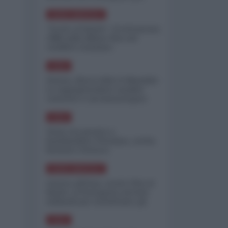
minimizzare le perdite
NORD-AMERICA
"Scorte al limite": il retroscena
CNN sulla difesa USA nel
conflitto iraniano
ASIA
Yemen, blocco Bab el-Mandab:
Le superpetroliere saudite
costrette a circumnavigare
l'Africa
ASIA
l'Iran era pronto a
bombardare l'Ucraina, cos'ha
fermato l'attacco
NORD-AMERICA
Guerra all'Iran, scorte USA al
limite: il Pentagono investe
miliardi per ricostituire gli
arsenali
ASIA