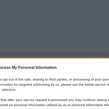
iti per sempre. Il tuo contributo fa la differenza:
ocess My Personal Information
mazione. L'ANTIDIPLOMATICO SEI ANCHE TU!
to opt-out of the sale, sharing to third parties, or processing of your per
formation for targeted advertising by us, please use the below opt-out s
a 5€
Dona 15€
Scegli importo
 selection.
 that after your opt-out request is processed you may continue seeing i
ased on personal information utilized by us or personal information dis