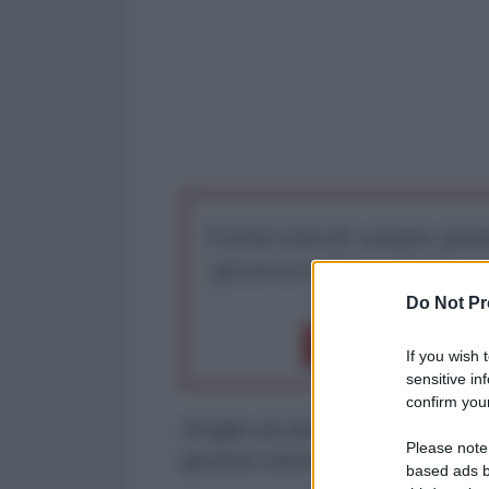
I nostri articoli saranno gratu
preserva la libera infor
Do Not Pr
Dona 1€
Don
If you wish 
sensitive in
confirm your
A luglio era diceria, vabbé, si di
Please note
governo cinese invitava le imprese
based ads b