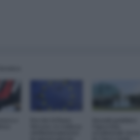
 formica
atura e
Perché il Piano
Sussidi pubblici:
itica
Werner si realizza
l'ipocrisia
(definitivamente)
occidentale vers
in questi giorni
la Cina è nuda