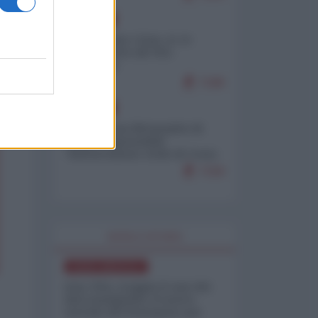
EUROPA
Cina, Russia e Iran, io ve
l’avevo detto (di Vito
Petrocelli)
7188
EUROPA
Petro accusa Netanyahu di
essere responsabile
"dell'invasione civile di Ceuta
da parte dei marocchini"
7158
WORLD AFFAIRS
NORD-AMERICA
Iran-USA, scoppia il caso dei
dati manipolati: il nuovo
metodo del Pentagono per