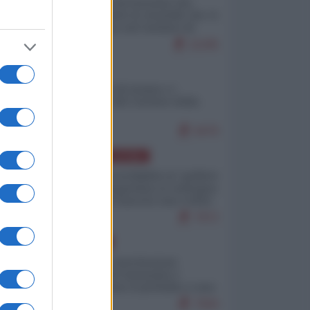
La mappa di Eurostat che
smonta tutte le storielle che vi
raccontano sul turismo di
massa
11195
ITALIA
Il turismo di massa e i
"risvegli" del Corriere della
sera
9479
AMERICA LATINA
Dalla Convertibilità al "grillete
fiscal": l'Argentina si consegna
ai mercati (ancora una volta)
7972
EUROPA
Mosca: le esercitazioni
nucleari di Germania e
Francia sono il preludio a una
guerra contro la Russia
7584