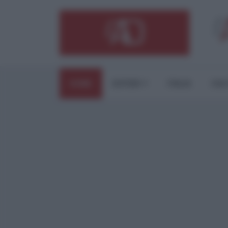
HOME
ESTERI
ITALIA
CUL