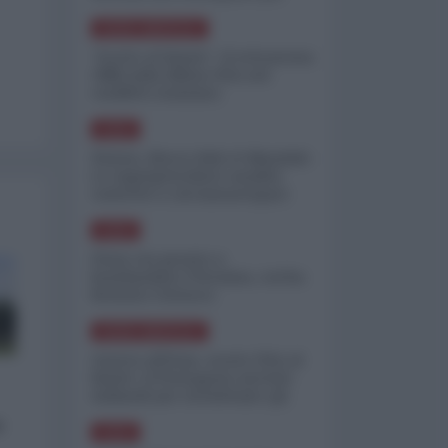
minimizzare le perdite
NORD-AMERICA
"Scorte al limite": il retroscena
CNN sulla difesa USA nel
conflitto iraniano
ASIA
Yemen, blocco Bab el-Mandab:
Le superpetroliere saudite
costrette a circumnavigare
l'Africa
ASIA
l'Iran era pronto a
bombardare l'Ucraina, cos'ha
fermato l'attacco
NORD-AMERICA
Guerra all'Iran, scorte USA al
limite: il Pentagono investe
miliardi per ricostituire gli
arsenali
o
ASIA