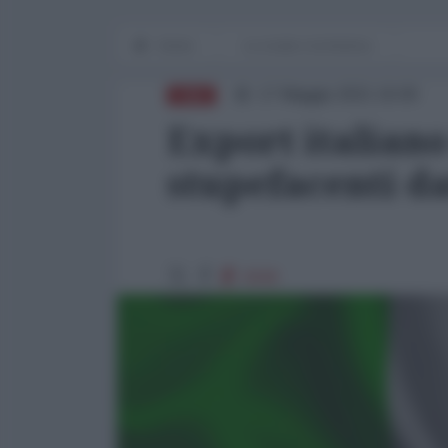
Home
Le cicale e la formica
17 Maggio 2021 16:00
CINA
Export italiano 
stupefacenti da
3049