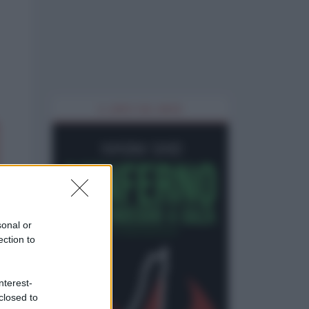
IL LIBRO DEL MESE
sonal or
ection to
nterest-
closed to