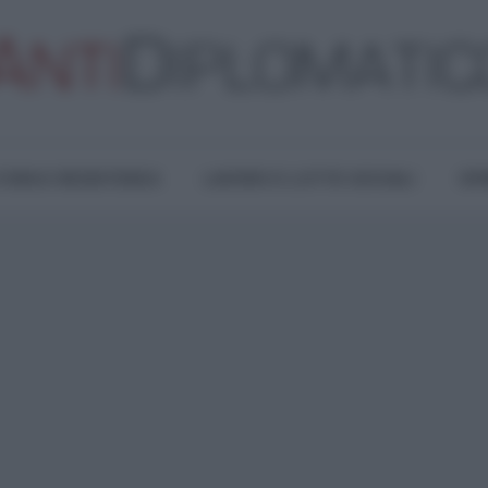
TURA E RESISTENZA
LAVORO E LOTTE SOCIALI
OPI