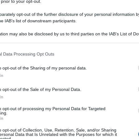
 prior to your opt-out.
ese sembrava si arrestasse, ma poi proseguì.
rately opt-out of the further disclosure of your personal information by
he IAB’s list of downstream participants.
aumentato l'import del 69% dall'Italia, ma sembrava
aggio 2020.
tion may also be disclosed by us to third parties on the IAB’s List of 
 that may further disclose it to other third parties.
vano raffreddati, a causa dell'ostracismo sia del
 that this website/app uses one or more Google services and may gath
l Data Processing Opt Outs
including but not limited to your visit or usage behaviour. You may click 
 italiani.
 to Google and its third-party tags to use your data for below specifi
o opt-out of the Sharing of my personal data.
ogle consent section.
zia che i cinesi provano per noi, nonostante tutto.
In
o opt-out of the Sale of my Personal Data.
ation of Customs, il ministero delle dogane cinese,
In
l mese di aprile. L'import di beni italiani è aumentato
ti andate nel sito), il più alto dei paesi occidentali
to opt-out of processing my Personal Data for Targeted
ing.
 precede l'India con il 94%).
In
o opt-out of Collection, Use, Retention, Sale, and/or Sharing
ti, un continente di 1,4 miliardo di persone è amico
ersonal Data that Is Unrelated with the Purposes for which it
lected.