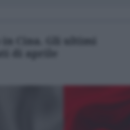
in Cina. Gli ultimi
ti di aprile