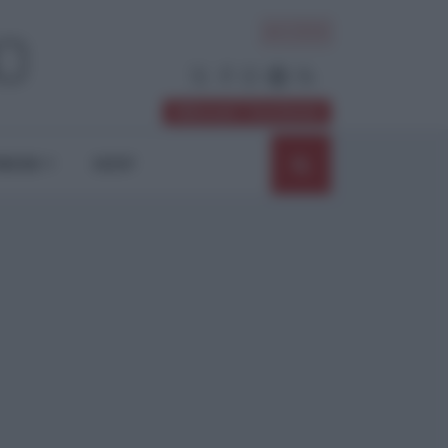
ACCEDI
Abbonati / Sostienici
NIONI
SHOP