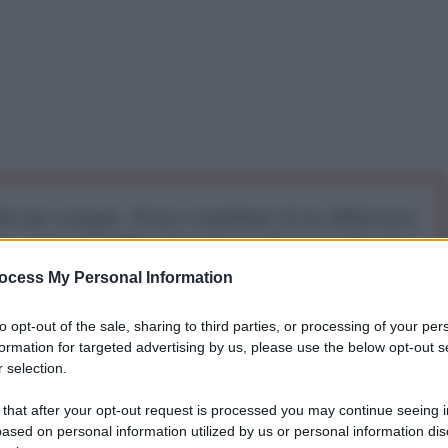
iti per sempre. Il tuo contributo fa la differenza:
mazione. L'ANTIDIPLOMATICO SEI ANCHE TU!
ocess My Personal Information
a 5€
Dona 15€
Scegli importo
to opt-out of the sale, sharing to third parties, or processing of your per
formation for targeted advertising by us, please use the below opt-out s
 selection.
ceva, sono voci. Quali erano queste voci? Che il
 that after your opt-out request is processed you may continue seeing i
 cinesi ad importare beni italiani.
ased on personal information utilized by us or personal information dis