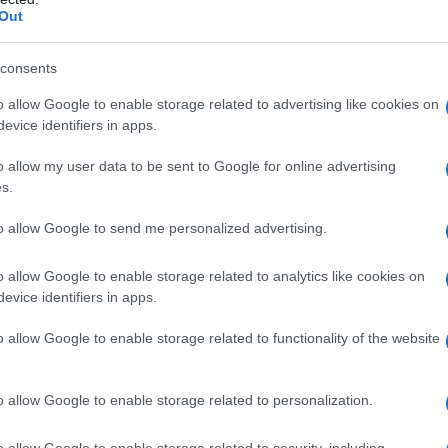
i può non piacere, ma cosa pensate che facciano gli
Out
consents
ri con loro. E attaccano principalmente per avere più
o allow Google to enable storage related to advertising like cookies on
 mercenari.
evice identifiers in apps.
o allow my user data to be sent to Google for online advertising
on siamo nati 300 anni fa come gli Usa.
s.
amente nostra. Dialoghiamo con chi ha 4 mila anni
no, per ammirazione, amicizia e rispetto nei nostri
to allow Google to send me personalized advertising.
alleati" nostri spesso ci negano.
o allow Google to enable storage related to analytics like cookies on
evice identifiers in apps.
o allow Google to enable storage related to functionality of the website
o allow Google to enable storage related to personalization.
ATTENZIONE!
o allow Google to enable storage related to security, including