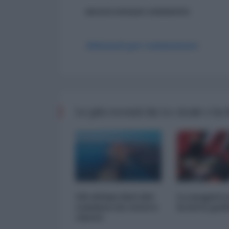
ancora nessun commento
Abbonati per commentare
Le più recenti da Le cicale e la
Gli ultimi dati del
La magistr
commercio estero
la lotta pol
cinese