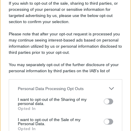
If you wish to opt-out of the sale, sharing to third parties, or
17 Ottobre 2025 13:00
processing of your personal or sensitive information for
targeted advertising by us, please use the below opt-out
section to confirm your selection.
#
UNA
FINESTRA
APERTA
Please note that after your opt-out request is processed you
may continue seeing interest-based ads based on personal
information utilized by us or personal information disclosed to
Una finestra aperta
third parties prior to your opt-out.
You may separately opt-out of the further disclosure of your
personal information by third parties on the IAB’s list of
downstream participants.
La governance cinese vista dai
Personal Data Processing Opt Outs
This information may also be disclosed by us to third parties
rappresentanti italiani e la visione dello
on the IAB’s List of Downstream Participants that may further
sviluppo comune sino-italiano
I want to opt-out of the Sharing of my
disclose it to other third parties.
personal data.
06 Agosto 2026 08:00
Opted In
Please note that this website/app uses one or more Google
services and may gather and store information including but
I want to opt-out of the Sale of my
Personal Data.
not limited to your visit or usage behaviour. You may click to
Opted In
grant or deny consent to Google and its third-party tags to