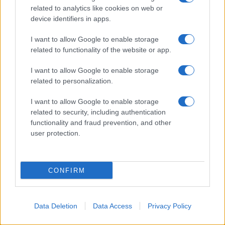
related to analytics like cookies on web or
device identifiers in apps.
Yunnan: Dove il tè incontra il caffè e la
I want to allow Google to enable storage
macadamia profuma di futuro
related to functionality of the website or app.
27 Ottobre 2025 10:00
I want to allow Google to enable storage
related to personalization.
I want to allow Google to enable storage
#
I
MEDIA
ALLA
GUERRA
related to security, including authentication
functionality and fraud prevention, and other
user protection.
di Francesco Santoianni
CONFIRM
Data Deletion
Data Access
Privacy Policy
Milioni di chiamate spam? Colpa dello
Stato che non c’è più