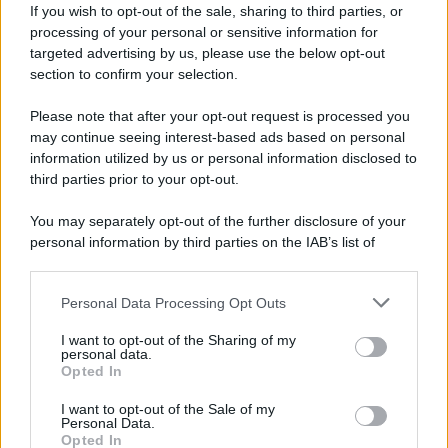
IL LIBRO DEL MESE
If you wish to opt-out of the sale, sharing to third parties, or
processing of your personal or sensitive information for
targeted advertising by us, please use the below opt-out
section to confirm your selection.
Please note that after your opt-out request is processed you
may continue seeing interest-based ads based on personal
information utilized by us or personal information disclosed to
third parties prior to your opt-out.
You may separately opt-out of the further disclosure of your
personal information by third parties on the IAB’s list of
downstream participants.
Personal Data Processing Opt Outs
This information may also be disclosed by us to third parties
on the IAB’s List of Downstream Participants that may further
I want to opt-out of the Sharing of my
disclose it to other third parties.
personal data.
Opted In
Please note that this website/app uses one or more Google
services and may gather and store information including but
I want to opt-out of the Sale of my
Personal Data.
not limited to your visit or usage behaviour. You may click to
Opted In
grant or deny consent to Google and its third-party tags to