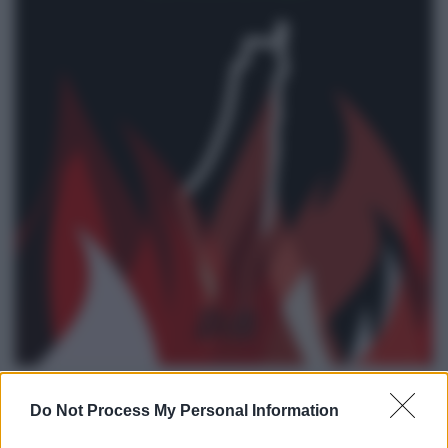
Do Not Process My Personal Information
I PIÙ LETTI DELLA SETTIMANA