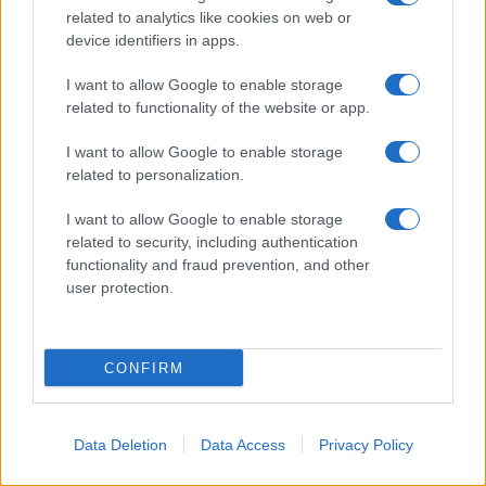
related to analytics like cookies on web or
device identifiers in apps.
#
UNA
FINESTRA
APERTA
I want to allow Google to enable storage
related to functionality of the website or app.
Una finestra aperta
I want to allow Google to enable storage
related to personalization.
I want to allow Google to enable storage
La governance cinese vista dai
related to security, including authentication
rappresentanti italiani e la visione dello
functionality and fraud prevention, and other
sviluppo comune sino-italiano
user protection.
06 Agosto 2026 08:00
CONFIRM
#
SCELTI
DAL
PEOPLE'S
DAILY
Data Deletion
Data Access
Privacy Policy