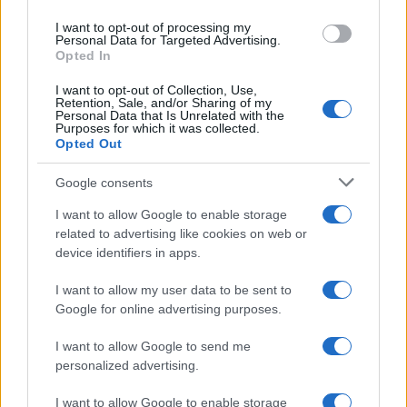
La Trilogia del Rimosso di Michelangelo
Severgnini, prodotta da l'AntiDiplomatico,
use your data for below specified purposes in below Google
I want to opt-out of processing my
interamente in chiaro
consent section.
Personal Data for Targeted Advertising.
Opted In
24 Luglio 2026 15:49
I want to opt-out of Collection, Use,
Retention, Sale, and/or Sharing of my
Personal Data that Is Unrelated with the
Purposes for which it was collected.
#
GENERAZIONE
ANTIDIPLOMATICA
Opted Out
Google consents
I want to allow Google to enable storage
related to advertising like cookies on web or
device identifiers in apps.
I want to allow my user data to be sent to
Google for online advertising purposes.
Berlino salva la privacy delle chat online –
ma il rischio censura resta all’orizzonte
I want to allow Google to send me
17 Ottobre 2025 13:00
personalized advertising.
I want to allow Google to enable storage