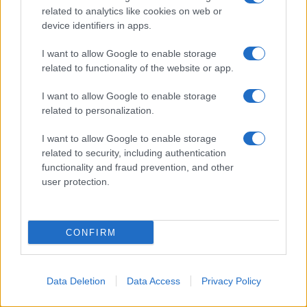
related to analytics like cookies on web or
device identifiers in apps.
I want to allow Google to enable storage
related to functionality of the website or app.
I want to allow Google to enable storage
related to personalization.
I want to allow Google to enable storage
related to security, including authentication
functionality and fraud prevention, and other
user protection.
CONFIRM
Data Deletion
Data Access
Privacy Policy