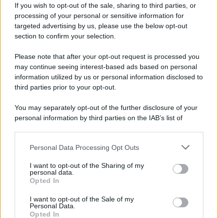
If you wish to opt-out of the sale, sharing to third parties, or
20 Luglio 2026 10:00
processing of your personal or sensitive information for
targeted advertising by us, please use the below opt-out
section to confirm your selection.
#
EDITORIALI
Please note that after your opt-out request is processed you
may continue seeing interest-based ads based on personal
information utilized by us or personal information disclosed to
third parties prior to your opt-out.
You may separately opt-out of the further disclosure of your
personal information by third parties on the IAB’s list of
downstream participants.
Cina, Russia e Iran, io ve l’avevo detto (di
Personal Data Processing Opt Outs
This information may also be disclosed by us to third parties
Vito Petrocelli)
on the IAB’s List of Downstream Participants that may further
I want to opt-out of the Sharing of my
07 Agosto 2026 18:00
disclose it to other third parties.
personal data.
Opted In
Please note that this website/app uses one or more Google
services and may gather and store information including but
I want to opt-out of the Sale of my
Personal Data.
not limited to your visit or usage behaviour. You may click to
#
STORIA
IN
DIRETTA
Opted In
grant or deny consent to Google and its third-party tags to