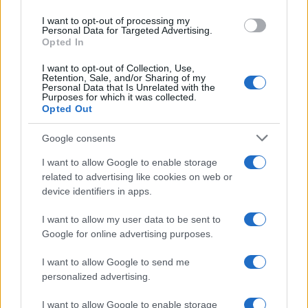
12434
use your data for below specified purposes in below Google
I want to opt-out of processing my
consent section.
Personal Data for Targeted Advertising.
EUROPA
Opted In
Quali sarebbero le “vittorie ucraine” decantate dai
media italici?
I want to opt-out of Collection, Use,
Retention, Sale, and/or Sharing of my
10017
Personal Data that Is Unrelated with the
Purposes for which it was collected.
Opted Out
EUROPA
Invasione di Ceuta: cosa sta accadendo
Google consents
nell'enclave spagnola?
9206
I want to allow Google to enable storage
related to advertising like cookies on web or
EUROPA
device identifiers in apps.
Quando il figlio di Netanyahu incitava
"l'occupazione musulmana" di Ceuta e Melilla
I want to allow my user data to be sent to
8438
Google for online advertising purposes.
AMERICA LATINA
I want to allow Google to send me
Dalla Convertibilità al "grillete fiscal": l'Argentina si
personalized advertising.
consegna ai mercati (ancora una volta)
I want to allow Google to enable storage
7756