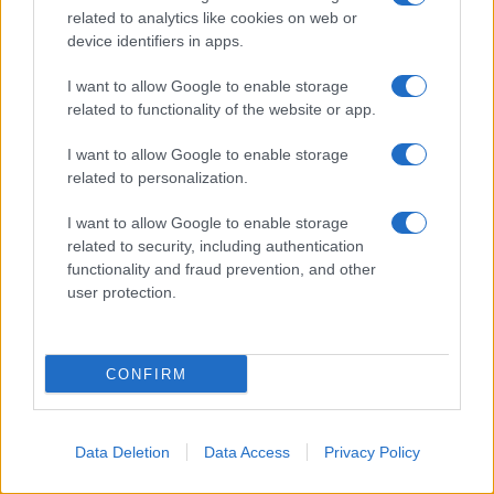
related to analytics like cookies on web or
NORD-AMERICA
device identifiers in apps.
Il "mistero" dei numeri: il governo Usa minimizza le
vittime in Iran, mentre fonti interne...
I want to allow Google to enable storage
related to functionality of the website or app.
7673
I want to allow Google to enable storage
EUROPA
related to personalization.
Mosca: le esercitazioni nucleari di Germania e
Francia sono il preludio a una guerra contro la
I want to allow Google to enable storage
Russia
related to security, including authentication
7332
functionality and fraud prevention, and other
user protection.
WORLD AFFAIRS
CONFIRM
NORD-AMERICA
Iran-USA, scoppia il caso dei dati manipolati: il
nuovo metodo del Pentagono per minimizzare le
Data Deletion
Data Access
Privacy Policy
perdite