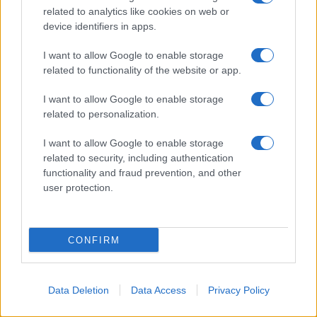
related to analytics like cookies on web or
30 Luglio 2026 09:00
device identifiers in apps.
I want to allow Google to enable storage
related to functionality of the website or app.
#
LA
BELT
AND
ROAD
INITIATIVE
I want to allow Google to enable storage
related to personalization.
I want to allow Google to enable storage
related to security, including authentication
functionality and fraud prevention, and other
user protection.
Yunnan: Dove il tè incontra il caffè e la
macadamia profuma di futuro
CONFIRM
27 Ottobre 2025 10:00
Data Deletion
Data Access
Privacy Policy
#
I
MEDIA
ALLA
GUERRA