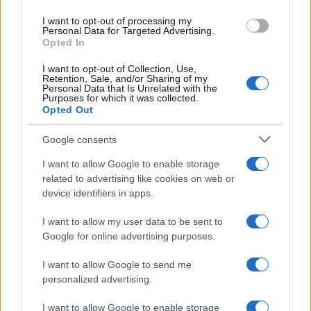
use your data for below specified purposes in below Google
I want to opt-out of processing my
consent section.
Personal Data for Targeted Advertising.
Opted In
La governance cinese vista dai
rappresentanti italiani e la visione dello
I want to opt-out of Collection, Use,
sviluppo comune sino-italiano
Retention, Sale, and/or Sharing of my
Personal Data that Is Unrelated with the
06 Agosto 2026 08:00
Purposes for which it was collected.
Opted Out
Google consents
#
SCELTI
DAL
PEOPLE'S
DAILY
I want to allow Google to enable storage
related to advertising like cookies on web or
device identifiers in apps.
I want to allow my user data to be sent to
Google for online advertising purposes.
I want to allow Google to send me
personalized advertising.
Registro di ispezione di un drone
intelligente
I want to allow Google to enable storage