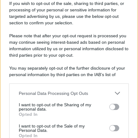
#
GENERAZIONE
ANTIDIPLOMATICA
If you wish to opt-out of the sale, sharing to third parties, or
processing of your personal or sensitive information for
targeted advertising by us, please use the below opt-out
section to confirm your selection.
Please note that after your opt-out request is processed you
may continue seeing interest-based ads based on personal
information utilized by us or personal information disclosed to
third parties prior to your opt-out.
Berlino salva la privacy delle chat online –
ma il rischio censura resta all’orizzonte
You may separately opt-out of the further disclosure of your
personal information by third parties on the IAB’s list of
17 Ottobre 2025 13:00
downstream participants.
Personal Data Processing Opt Outs
This information may also be disclosed by us to third parties
on the IAB’s List of Downstream Participants that may further
#
UNA
FINESTRA
APERTA
I want to opt-out of the Sharing of my
disclose it to other third parties.
personal data.
Opted In
Please note that this website/app uses one or more Google
Una finestra aperta
services and may gather and store information including but
I want to opt-out of the Sale of my
Personal Data.
not limited to your visit or usage behaviour. You may click to
Opted In
grant or deny consent to Google and its third-party tags to