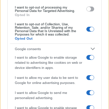
use your data for below specified purposes in below Google
I want to opt-out of processing my
consent section.
Personal Data for Targeted Advertising.
Opted In
I want to opt-out of Collection, Use,
Retention, Sale, and/or Sharing of my
Personal Data that Is Unrelated with the
Purposes for which it was collected.
Opted Out
Google consents
I want to allow Google to enable storage
related to advertising like cookies on web or
device identifiers in apps.
I want to allow my user data to be sent to
Google for online advertising purposes.
I want to allow Google to send me
personalized advertising.
I want to allow Google to enable storage