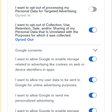
use your data for below specified purposes in below Google
I want to opt-out of processing my
consent section.
#
SCELTI
DAL
PEOPLE'S
DAILY
Personal Data for Targeted Advertising.
Opted In
I want to opt-out of Collection, Use,
Retention, Sale, and/or Sharing of my
Personal Data that Is Unrelated with the
Purposes for which it was collected.
Opted Out
Google consents
Registro di ispezione di un drone
I want to allow Google to enable storage
intelligente
related to advertising like cookies on web or
device identifiers in apps.
30 Luglio 2026 09:00
I want to allow my user data to be sent to
Google for online advertising purposes.
#
LA
BELT
AND
ROAD
INITIATIVE
I want to allow Google to send me
personalized advertising.
I want to allow Google to enable storage