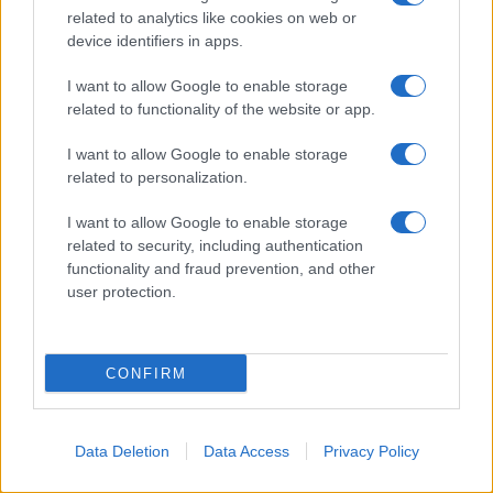
Come finirebbe una guerra tra UE e
related to analytics like cookies on web or
Russia? Tre scenari per il 2030 (e le
device identifiers in apps.
alternative alla linea dura)
20 Luglio 2026 10:00
I want to allow Google to enable storage
related to functionality of the website or app.
I want to allow Google to enable storage
#
EDITORIALI
related to personalization.
I want to allow Google to enable storage
related to security, including authentication
functionality and fraud prevention, and other
user protection.
CONFIRM
Cina, Russia e Iran, io ve l’avevo detto (di
Vito Petrocelli)
07 Agosto 2026 18:00
Data Deletion
Data Access
Privacy Policy