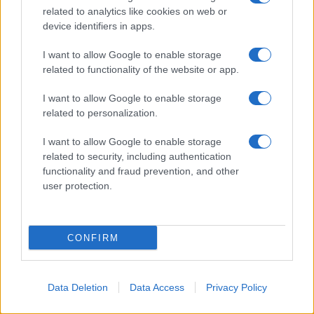
related to analytics like cookies on web or
device identifiers in apps.
#
LA
BELT
AND
ROAD
INITIATIVE
I want to allow Google to enable storage
related to functionality of the website or app.
I want to allow Google to enable storage
related to personalization.
I want to allow Google to enable storage
related to security, including authentication
functionality and fraud prevention, and other
Yunnan: Dove il tè incontra il caffè e la
user protection.
macadamia profuma di futuro
27 Ottobre 2025 10:00
CONFIRM
#
I
MEDIA
ALLA
GUERRA
Data Deletion
Data Access
Privacy Policy