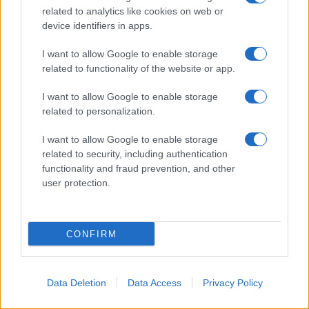
related to analytics like cookies on web or
device identifiers in apps.
#
GEOGRAFIE
DEL
POTERE
I want to allow Google to enable storage
related to functionality of the website or app.
di Fabio Massimo Paernti
I want to allow Google to enable storage
related to personalization.
I want to allow Google to enable storage
related to security, including authentication
functionality and fraud prevention, and other
user protection.
"Mentre noi giochiamo con i chatbot, la
Cina si è presa il futuro dell'IA" (VIDEO)
24 Giugno 2026 08:00
CONFIRM
#
RETHINK.POWER
Data Deletion
Data Access
Privacy Policy