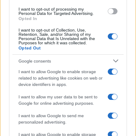
use your data for below specified purposes in below Google
I want to opt-out of processing my
consent section.
Personal Data for Targeted Advertising.
Opted In
I want to opt-out of Collection, Use,
Retention, Sale, and/or Sharing of my
Personal Data that Is Unrelated with the
Purposes for which it was collected.
Opted Out
Google consents
I want to allow Google to enable storage
related to advertising like cookies on web or
device identifiers in apps.
I want to allow my user data to be sent to
Google for online advertising purposes.
I want to allow Google to send me
personalized advertising.
I want to allow Google to enable storage