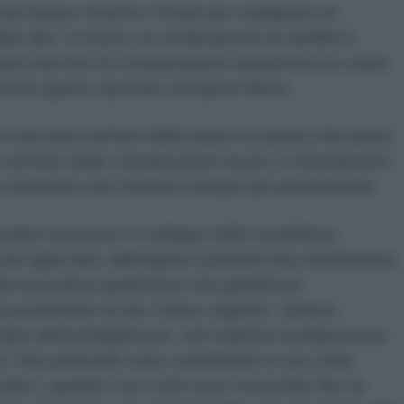
onal Space Science Center
per sviluppare un
io-alta. In futuro, la combinazione di satelliti in
truirà una rete di comunicazione quantistica su vasta
econdo quanto riportato da Space News.
nel crescente settore della space economy che punta
 servizio delle comunicazioni sicure. A tal proposito,
e sembrano una frontiera sempre più promettente.
icolare interesse lo sviluppo della cosiddetta
 (in sigla Qkd, dall’inglese Quantum key distribution).
lla meccanica quantistica che garantisce
la produzione di una ‘chiave segreta’. Questo
ncipio dell’entanglement, che esprime la dispersione
ica. Due particelle sono considerate in uno stato
ate’), quando i loro stati sono ‘mescolati’ fino al