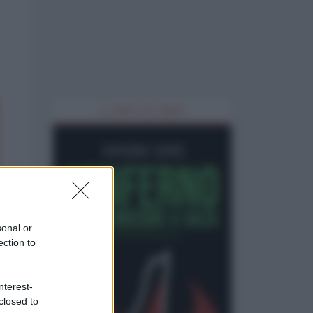
IL LIBRO DEL MESE
sonal or
ection to
nterest-
closed to