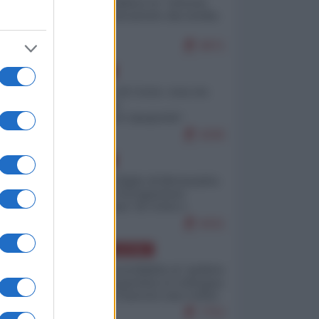
Quali sarebbero le “vittorie
ucraine” decantate dai media
italici?
9971
EUROPA
Invasione di Ceuta: cosa sta
accadendo
nell'enclave spagnola?
9206
EUROPA
Quando il figlio di Netanyahu
incitava "l'occupazione
musulmana" di Ceuta e
Melilla
8431
AMERICA LATINA
Dalla Convertibilità al "grillete
fiscal": l'Argentina si consegna
ai mercati (ancora una volta)
7753