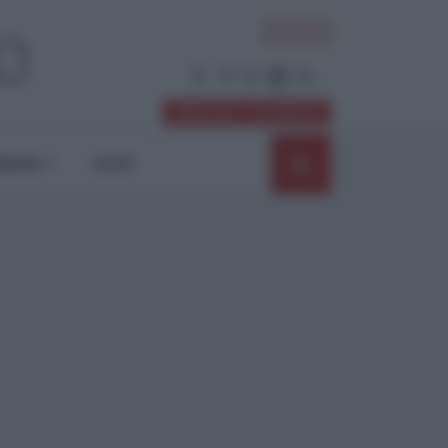
ACCEDI
Abbonati / Sostienici
NIONI
SHOP