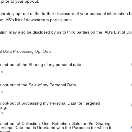
 prior to your opt-out.
Australian Strategic Policy Institute e finanziato
to americano, la Cina rappresenta su scala mondiale
rately opt-out of the further disclosure of your personal information by
he IAB’s list of downstream participants.
44 campi di ricerca scientifici più rilevanti, inclusi
tica e intelligenza artificiale.
tion may also be disclosed by us to third parties on the IAB’s List of 
 that may further disclose it to other third parties.
nte imperialismo statunitense la superiorità
 that this website/app uses one or more Google services and may gath
l Data Processing Opt Outs
 sistemi di lancio spaziali – ma sbagliando, come
including but not limited to your visit or usage behaviour. You may click 
io australiano in oggetto ha fatto il giro del mondo,
 to Google and its third-party tags to use your data for below specifi
o opt-out of the Sharing of my personal data.
ogle consent section.
ione a sinistra.
In
focalizziamo ora l’attenzione sull’intelligenza
o opt-out of the Sale of my Personal Data.
In
zati, utilizzando due fonti riportate dalla rivista di
 del 2022.
to opt-out of processing my Personal Data for Targeted
ing.
In
 cinesi, He Tian e You Ji, hanno notato che con il
o opt-out of Collection, Use, Retention, Sale, and/or Sharing
ci già nel 2020 “grazie al sostegno politico, le
ersonal Data that Is Unrelated with the Purposes for which it
lected.