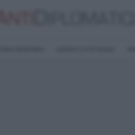
TURA E RESISTENZA
LAVORO E LOTTE SOCIALI
OPI