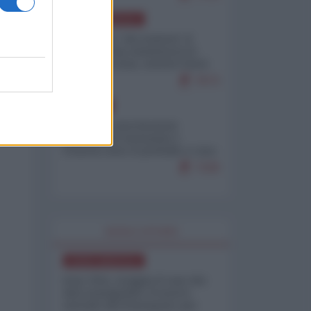
NORD-AMERICA
Il "mistero" dei numeri: il
governo Usa minimizza le
vittime in Iran, mentre fonti
interne...
7673
EUROPA
Mosca: le esercitazioni
nucleari di Germania e
Francia sono il preludio a una
guerra contro la Russia
7328
WORLD AFFAIRS
NORD-AMERICA
Iran-USA, scoppia il caso dei
dati manipolati: il nuovo
metodo del Pentagono per