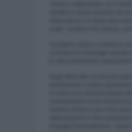
“Stiamo collaborando con il
Nati
satellite in orbita terrestre da med
orbita bassa e in orbita alta cos
scala”, ha detto Pan Jianwei, s
Il progetto cinese si inserisce 
a mettere le tecnologie spaziali a
le telecomunicazioni quantistich
Negli ultimi anni, ha destato part
distribuzione a chiave quantistica
Si tratta di un sistema basato su
comunicazioni sicure attraverso 
sistema sfrutta a sua volta il pri
delle proprietà in fisica quantist
entangled (letteralmente, ‘intrecci