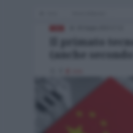
Home
Mondo Multipolare
28 Giugno 2023 17:12
CINA
Il primato tecn
(anche secondo
2040