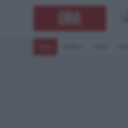
HOME
ESTERI
ITALIA
CUL