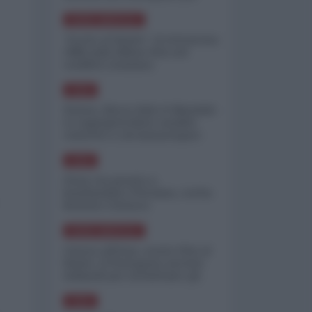
minimizzare le perdite
NORD-AMERICA
"Scorte al limite": il retroscena
CNN sulla difesa USA nel
conflitto iraniano
ASIA
Yemen, blocco Bab el-Mandab:
Le superpetroliere saudite
costrette a circumnavigare
l'Africa
ASIA
l'Iran era pronto a
bombardare l'Ucraina, cos'ha
fermato l'attacco
NORD-AMERICA
Guerra all'Iran, scorte USA al
limite: il Pentagono investe
miliardi per ricostituire gli
arsenali
ASIA