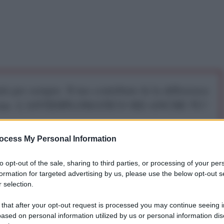
iti per sempre. Il tuo contributo fa la differenza:
mazione. L'ANTIDIPLOMATICO SEI ANCHE TU!
ocess My Personal Information
a 5€
Dona 15€
Scegli importo
to opt-out of the sale, sharing to third parties, or processing of your per
formation for targeted advertising by us, please use the below opt-out s
 selection.
i e Roberto Sidoli - Mondorosso
 that after your opt-out request is processed you may continue seeing i
ased on personal information utilized by us or personal information dis