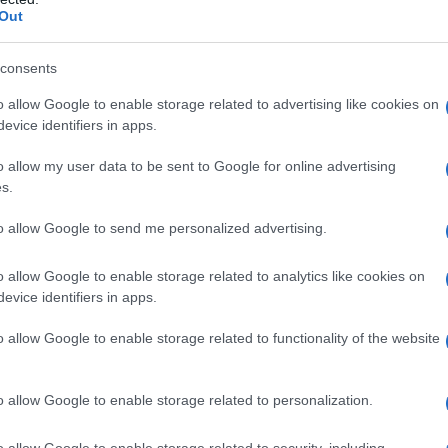
ire di molto lo stato dell’arte dell’IA nel Paese. A
Out
 che “nel 2020 il numero di imprese strategiche
uota 3mila con un aumento del 19%” rispetto all’anno
consents
o allow Google to enable storage related to advertising like cookies on
evice identifiers in apps.
ha fatto sì che le aziende del Paese dispongano oggi
o allow my user data to be sent to Google for online advertising
mpo degli algoritmi e dei software applicativi: si
s.
ba e Tencent, che hanno effettuato massicci
 dieci maggiori centri nazionali di calcolo ed
to allow Google to send me personalized advertising.
o allow Google to enable storage related to analytics like cookies on
evice identifiers in apps.
rati anche nell’area dei semiconduttori. A questo
e “aziende produttrici di chip intelligenti come
o allow Google to enable storage related to functionality of the website
 Smic e Ziguang Zhanrui hanno promosso
 intelligenti e dispositivi di sicurezza come anche
o allow Google to enable storage related to personalization.
rt cities)”
[1]
.
o allow Google to enable storage related to security, including