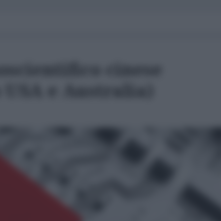
oscientifico cinese
 USA e Australia)