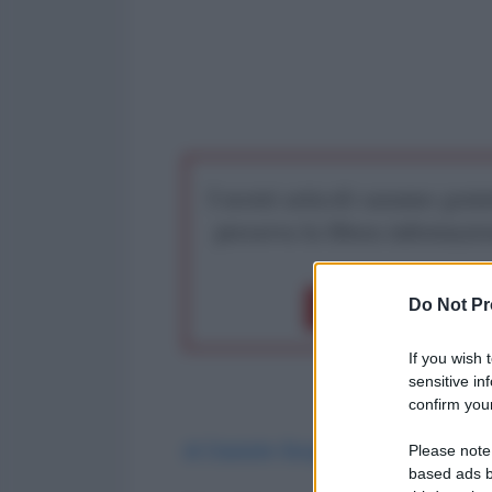
I nostri articoli saranno gratu
preserva la libera infor
Do Not Pr
Dona 1€
Don
If you wish 
sensitive in
confirm your
di Daniele Burgio, Massimo Leon
Please note
based ads b