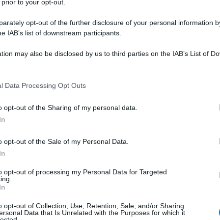
 prior to your opt-out.
e di dialogo e disponibilità a trovare soluzioni
rately opt-out of the further disclosure of your personal information by
he IAB’s list of downstream participants.
lde del pianeta come il Medio Oriente e l’Asia
tion may also be disclosed by us to third parties on the IAB’s List of 
 that may further disclose it to other third parties.
dita-Iran, mediata dalla Cina, poi i colloqui di pace
 that this website/app uses one or more Google services and may gath
l Data Processing Opt Outs
u questa ondata, da registrare l’approccio diverso
including but not limited to your visit or usage behaviour. You may click 
n la recente visita del Ministro degli Esteri siriano
 to Google and its third-party tags to use your data for below specifi
o opt-out of the Sharing of my personal data.
ogle consent section.
contrare il suo omologo saudita e la prossima
In
iplomatiche.
o opt-out of the Sale of my Personal Data.
In
ia, Iran, Turchia e Siria per risolvere la crisi nel
to opt-out of processing my Personal Data for Targeted
ing.
In
o opt-out of Collection, Use, Retention, Sale, and/or Sharing
ersonal Data that Is Unrelated with the Purposes for which it
lected.