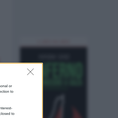
IL LIBRO DEL MESE
sonal or
ection to
nterest-
closed to