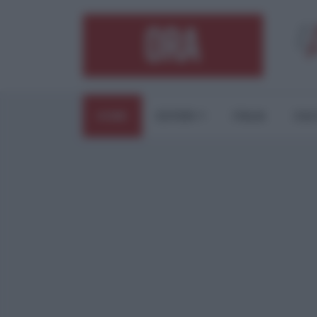
HOME
ESTERI
ITALIA
CUL