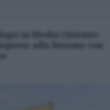
alogo in Medio Oriente:
isposte alla fusione con
no