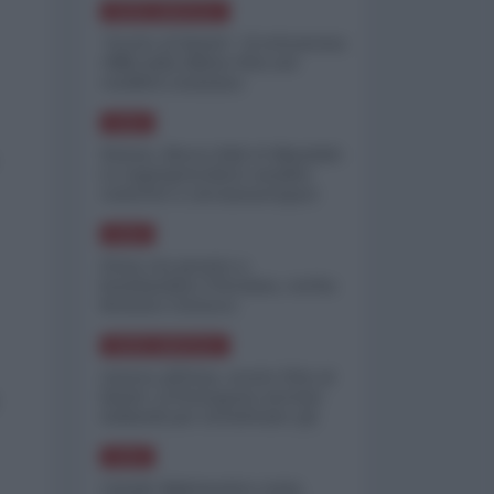
NORD-AMERICA
"Scorte al limite": il retroscena
CNN sulla difesa USA nel
conflitto iraniano
ASIA
Yemen, blocco Bab el-Mandab:
Le superpetroliere saudite
costrette a circumnavigare
l'Africa
ASIA
l'Iran era pronto a
bombardare l'Ucraina, cos'ha
fermato l'attacco
NORD-AMERICA
Guerra all'Iran, scorte USA al
limite: il Pentagono investe
miliardi per ricostituire gli
arsenali
ASIA
Canale diplomatico resta