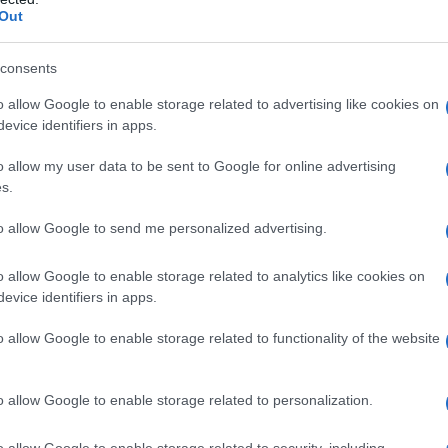
 sostenuta dagli Stati Uniti, Mazloum Abdi delle
Out
 ha dichiarato in un'intervista al quotidiano
gruppo è disposto a fondersi con l'esercito siriano in
consents
o allow Google to enable storage related to advertising like cookies on
evice identifiers in apps.
stino delle relazioni di Damasco con altri Paesi e
n Siria”, ha annunciato Abdi.
o allow my user data to be sent to Google for online advertising
s.
non sottovalutare", ha spiegato, aggiungendo che i
to allow Google to send me personalized advertising.
i 100mila e devono essere inclusi in "un sistema di
o allow Google to enable storage related to analytics like cookies on
evice identifiers in apps.
a siriano aveva lanciato un appello affinché i
o allow Google to enable storage related to functionality of the website
 all'esercito arabo siriano (SAA) per coordinarsi
ro l'occupazione militare turca.
o allow Google to enable storage related to personalization.
vano respinto
a suo tempo l'appello sostenendo
o allow Google to enable storage related to security, including