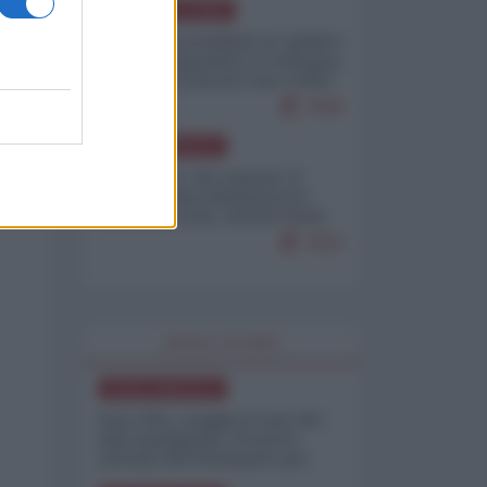
AMERICA LATINA
Dalla Convertibilità al "grillete
fiscal": l'Argentina si consegna
ai mercati (ancora una volta)
7690
NORD-AMERICA
Il "mistero" dei numeri: il
governo Usa minimizza le
vittime in Iran, mentre fonti
interne...
7653
WORLD AFFAIRS
NORD-AMERICA
Iran-USA, scoppia il caso dei
dati manipolati: il nuovo
metodo del Pentagono per
minimizzare le perdite