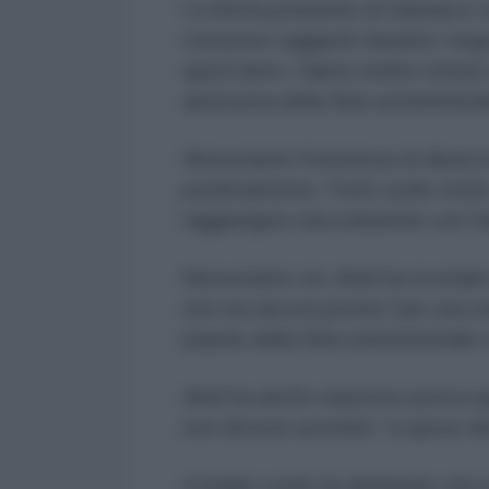
La ferma posizione di Damasco su
consenso raggiunti durante i negoz
quest'anno. Hanno inoltre tenuto 
autonoma della Siria settentrion
Nonostante l'esistenza di disaccor
positivamente. Fonti curde vici
raggiungere una soluzione con Da
Nonostante ciò, Abdi ha ricordat
non era ancora pronta "per una sol
popolo della Siria settentrionale e
Abdi ha anche espresso preoccupa
non devono avvenire “a spese del 
Il leader curdo ha dichiarato che