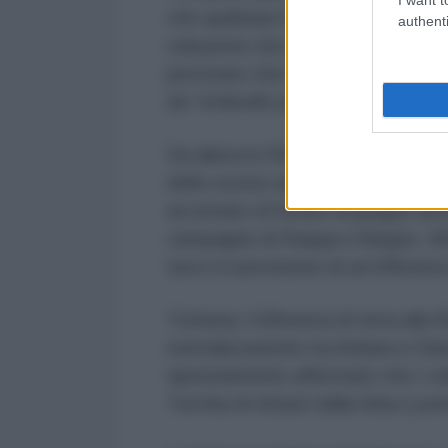
che qualsiasi tentativo di fonder
authenti
soluzione che avesse riconosciut
precisato che l'establishment mil
da "ombrello per unire gli sforzi".
Da allora le SDF e l'esercito sirian
dello scorso anno, un portavoc
accettato di fornire al gruppo arm
campagne di Raqqa e Aleppo. All'
turco in previsione di un'offensi
Tuttavia, l'offensiva di terra alla 
normalizzazione tra Ankara e Da
ripetutamente affermato che i col
Turchia di ritirarsi dalla Siria e p