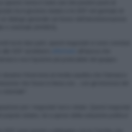
 questo tema è stato uno dei positivi punti di
iati tra il governo siriano e le SDF nel gennaio di
un dialogo generale sul futuro dell'amministrazione
ale e orientale (AANES).
di tra le due parti, questi negoziati si sono conclusi
ne alle SDF avrebbero
affermato
all'epoca che
masco era l'opzione più praticabile del gruppo.
o durante l'intervista al media saudita che Damasco
uzione che fosse in linea con... con gli interessi del
 orientale".
zione per i negoziati turco-siriani. Questi negoziati
popolo siriano, né a spese della soluzione politica”.
 le SDF sono pronte a dialogare con la Turchia, ma