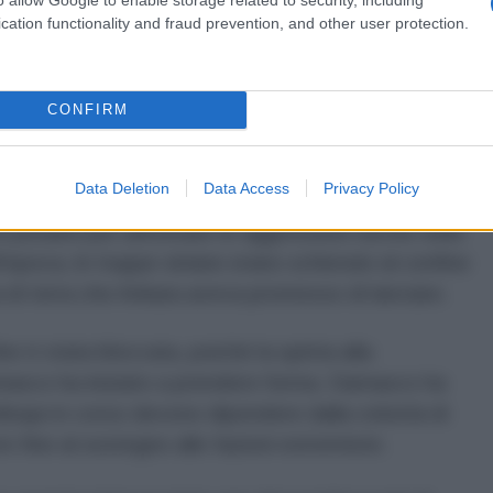
si con l'esercito siriano doveva dipendere da una
cation functionality and fraud prevention, and other user protection.
o lo "status speciale" delle SDF. Inoltre, Abdi aveva
itare siriano doveva essere ristrutturato per fungere
CONFIRM
o si sono coordinati militarmente. All'inizio di luglio
Data Deletion
Data Access
Privacy Policy
e delle SDF aveva comunicato che Damasco aveva
i pesanti per affrontare le aggressioni turche nelle
epoca, le truppe siriane erano schierate al confine
va di terra che Ankara aveva promesso di lanciare.
fine è stata bloccata, poiché la spinta alla
masco ha iniziato a prendere forma. Damasco ha
loqui in corso devono dipendere dalla volontà di
orre fine al sostegno alle fazioni estremiste.