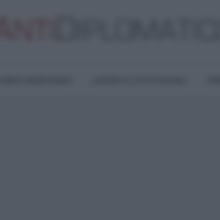
TURA E RESISTENZA
LAVORO E LOTTE SOCIALI
OPI