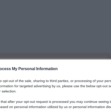
iti per sempre. Il tuo contributo fa la differenza:
ocess My Personal Information
mazione. L'ANTIDIPLOMATICO SEI ANCHE TU!
to opt-out of the sale, sharing to third parties, or processing of your per
formation for targeted advertising by us, please use the below opt-out s
a 5€
Dona 15€
Scegli importo
 selection.
 that after your opt-out request is processed you may continue seeing i
ased on personal information utilized by us or personal information dis