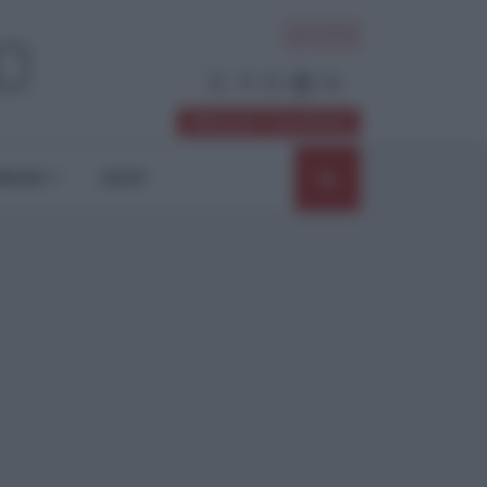
ACCEDI
Abbonati / Sostienici
NIONI
SHOP