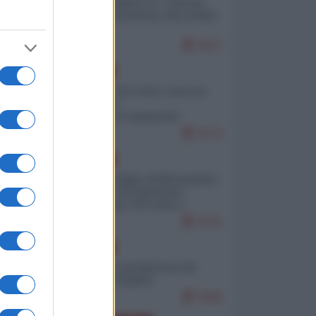
Quali sarebbero le “vittorie
ucraine” decantate dai media
italici?
9627
EUROPA
Invasione di Ceuta: cosa sta
accadendo
nell'enclave spagnola?
9176
EUROPA
Quando il figlio di Netanyahu
incitava "l'occupazione
musulmana" di Ceuta e
Melilla
8331
EUROPA
Geopolitica predatoria (di
Marco Travaglio)
8286