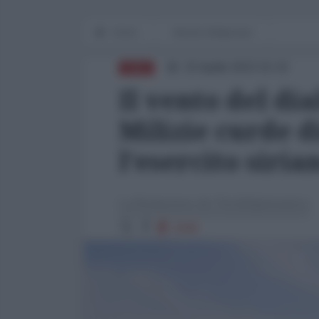
Home
Mondo Multipolare
15 Aprile 2023 15:32
ASIA
Il vento del di
Milizie curde d
l’esercito siria
La Redazione de l'AntiDiplomatico
2340