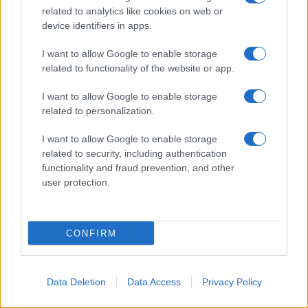
related to analytics like cookies on web or
device identifiers in apps.
Le favolette dei Milei italiani (di Alessandro
I want to allow Google to enable storage
Volpi)
related to functionality of the website or app.
I want to allow Google to enable storage
related to personalization.
I want to allow Google to enable storage
31 Luglio 2026 12:00
related to security, including authentication
functionality and fraud prevention, and other
user protection.
CONFIRM
Data Deletion
Data Access
Privacy Policy