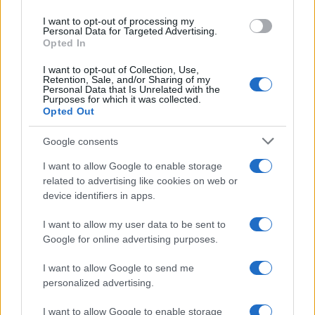
marocchini"
use your data for below specified purposes in below Google
I want to opt-out of processing my
7053
consent section.
Personal Data for Targeted Advertising.
Opted In
I want to opt-out of Collection, Use,
Retention, Sale, and/or Sharing of my
Personal Data that Is Unrelated with the
WORLD AFFAIRS
Purposes for which it was collected.
Opted Out
NORD-AMERICA
Iran-USA, scoppia il caso dei dati manipolati: il
Google consents
nuovo metodo del Pentagono per minimizzare le
perdite
I want to allow Google to enable storage
related to advertising like cookies on web or
NORD-AMERICA
device identifiers in apps.
"Scorte al limite": il retroscena CNN sulla difesa USA
nel conflitto iraniano
I want to allow my user data to be sent to
Google for online advertising purposes.
ASIA
I want to allow Google to send me
Yemen, blocco Bab el-Mandab: Le superpetroliere
saudite costrette a circumnavigare l'Africa
personalized advertising.
ASIA
I want to allow Google to enable storage