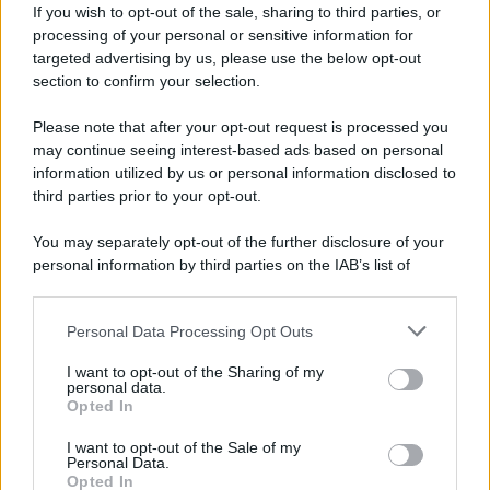
20 Luglio 2026 10:00
If you wish to opt-out of the sale, sharing to third parties, or
processing of your personal or sensitive information for
targeted advertising by us, please use the below opt-out
section to confirm your selection.
#
EDITORIALI
Please note that after your opt-out request is processed you
may continue seeing interest-based ads based on personal
information utilized by us or personal information disclosed to
third parties prior to your opt-out.
You may separately opt-out of the further disclosure of your
personal information by third parties on the IAB’s list of
downstream participants.
Cina, Russia e Iran, io ve l’avevo detto (di
Personal Data Processing Opt Outs
Vito Petrocelli)
This information may also be disclosed by us to third parties
on the IAB’s List of Downstream Participants that may further
07 Agosto 2026 18:00
I want to opt-out of the Sharing of my
disclose it to other third parties.
personal data.
Opted In
Please note that this website/app uses one or more Google
services and may gather and store information including but
I want to opt-out of the Sale of my
Personal Data.
#
STORIA
IN
DIRETTA
not limited to your visit or usage behaviour. You may click to
Opted In
grant or deny consent to Google and its third-party tags to