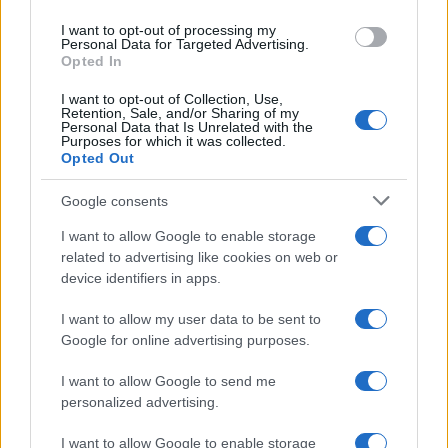
use your data for below specified purposes in below Google
I want to opt-out of processing my
consent section.
di Loretta Napoleoni
Personal Data for Targeted Advertising.
Opted In
I want to opt-out of Collection, Use,
Retention, Sale, and/or Sharing of my
Personal Data that Is Unrelated with the
Purposes for which it was collected.
Opted Out
"Black Rock non perde mai" – l'allarme di
Volpi sulla bolla tecnologica
Google consents
27 Giugno 2026 16:24
I want to allow Google to enable storage
related to advertising like cookies on web or
device identifiers in apps.
#
MONDISUD
I want to allow my user data to be sent to
Google for online advertising purposes.
di Fabrizio Verde
I want to allow Google to send me
personalized advertising.
I want to allow Google to enable storage