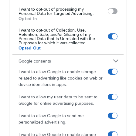
Petro accusa Netanyahu di essere responsabile
"dell'invasione civile di Ceuta da parte dei
use your data for below specified purposes in below Google
I want to opt-out of processing my
marocchini"
consent section.
Personal Data for Targeted Advertising.
Opted In
I want to opt-out of Collection, Use,
Retention, Sale, and/or Sharing of my
Personal Data that Is Unrelated with the
Purposes for which it was collected.
Opted Out
Google consents
I want to allow Google to enable storage
related to advertising like cookies on web or
device identifiers in apps.
I want to allow my user data to be sent to
Google for online advertising purposes.
I want to allow Google to send me
personalized advertising.
I want to allow Google to enable storage