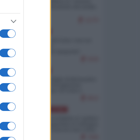
Quali sarebbero le “vittorie
ucraine” decantate dai media
italici?
11270
EUROPA
Invasione di Ceuta: cosa sta
accadendo
nell'enclave spagnola?
9226
EUROPA
Quando il figlio di Netanyahu
incitava "l'occupazione
musulmana" di Ceuta e
Melilla
8522
AMERICA LATINA
Dalla Convertibilità al "grillete
fiscal": l'Argentina si consegna
ai mercati (ancora una volta)
7845