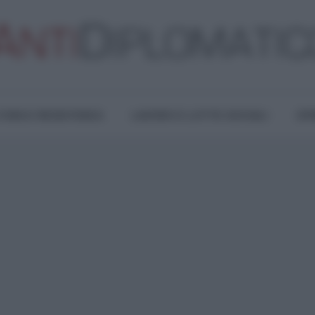
TURA E RESISTENZA
LAVORO E LOTTE SOCIALI
OPI