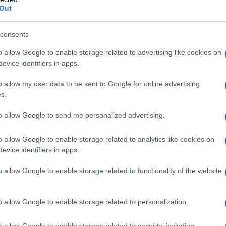
Out
i ci sono sempre grossi interessi economici. Un tempo
usivamente alle risorse del territorio conteso; da
consents
rni hanno capito che “fare la guerra” è diventato un
o allow Google to enable storage related to advertising like cookies on
l solo giro d’affari, per le grandi industrie belliche,
evice identifiers in apps.
 armamenti ha raggiunto dimensioni spaventose.
o allow my user data to be sent to Google for online advertising
per i Paesi vincitori di poter gestire la ricostruzione
s.
rsi le risorse, come gli Stati Uniti d’America -
to allow Google to send me personalized advertising.
aina. Solitamente gli “organi d’informazione”, per
osì atroce, enorme e tragico, ricorrono a categorie
o allow Google to enable storage related to analytics like cookies on
evice identifiers in apps.
 degli attori in campo, la loro pazzia, la loro crudeltà
gazione sono semplicistici perché, di fatto, non
o allow Google to enable storage related to functionality of the website
il peso di porci delle domande.
o allow Google to enable storage related to personalization.
r caso bensì perché precisi interessi materiali,
. Se le sirene guerrafondaie ci martellano giorno
o allow Google to enable storage related to security, including