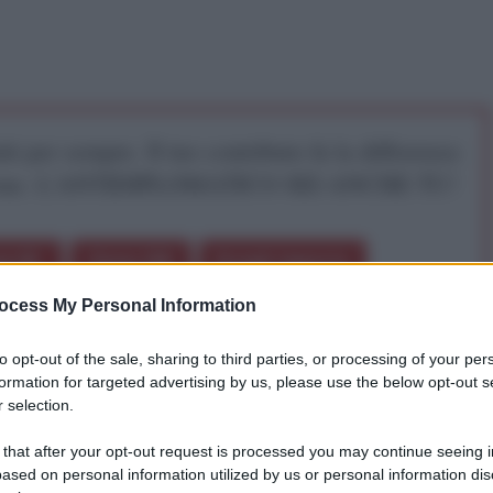
iti per sempre. Il tuo contributo fa la differenza:
mazione. L'ANTIDIPLOMATICO SEI ANCHE TU!
a 5€
Dona 15€
Scegli importo
ocess My Personal Information
to opt-out of the sale, sharing to third parties, or processing of your per
formation for targeted advertising by us, please use the below opt-out s
 selection.
 that after your opt-out request is processed you may continue seeing i
stato un periodo di “pace” come si vorrebbe far
ased on personal information utilized by us or personal information dis