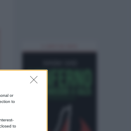
IL LIBRO DEL MESE
sonal or
ection to
nterest-
closed to