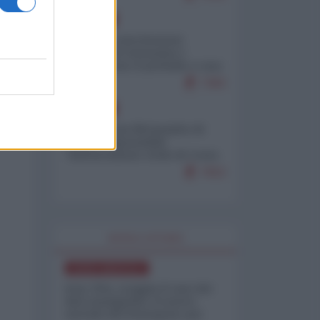
EUROPA
Mosca: le esercitazioni
nucleari di Germania e
Francia sono il preludio a una
guerra contro la Russia
7383
EUROPA
Petro accusa Netanyahu di
essere responsabile
"dell'invasione civile di Ceuta
da parte dei marocchini"
7053
WORLD AFFAIRS
NORD-AMERICA
Iran-USA, scoppia il caso dei
dati manipolati: il nuovo
metodo del Pentagono per