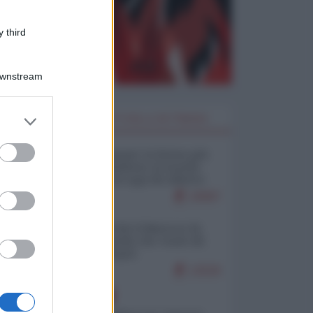
 third
Downstream
er and store
I PIÙ LETTI DELLA SETTIMANA
to grant or
ed purposes
Restare umani: la forma più
alta di ribellione al mondo
distopico di oggi (di Alberto
Bradanini)
20997
Ceuta: perché il Marocco fa
con noi quello che vuole (di
Alberto Negri)
12526
EUROPA