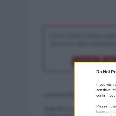
I nostri articoli saranno gratu
preserva la libera infor
Dona 1€
Don
Do Not Pr
If you wish 
sensitive in
di Michele Blanco *
confirm your
Please note
Negli ultimi decenni non c’è mai 
based ads b