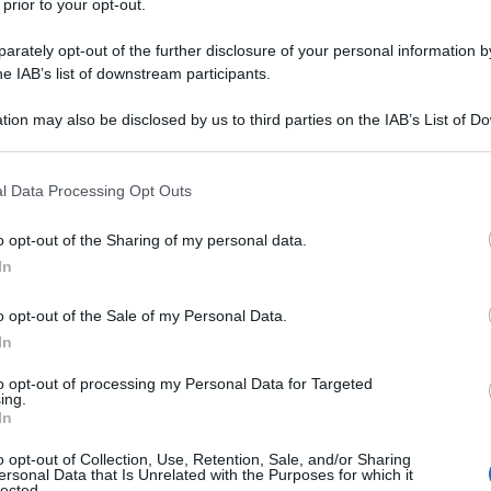
attute e si stanno combattendo decine e decine di
 prior to your opt-out.
rsamente definiti: tra nazioni, all’interno dei confini di
rately opt-out of the further disclosure of your personal information by
olte, tentativi di secessione. In realtà, neanche tra gli
he IAB’s list of downstream participants.
a si debba intendere per “guerra”, poiché le
tion may also be disclosed by us to third parties on the IAB’s List of 
ono diverse.
 that may further disclose it to other third parties.
ù di venti in corso, per altri, in questo momento,
 that this website/app uses one or more Google services and may gath
l Data Processing Opt Outs
including but not limited to your visit or usage behaviour. You may click 
orso, intendendo con il termine “conflitto” non solo
 to Google and its third-party tags to use your data for below specifi
o opt-out of the Sharing of my personal data.
i due Paesi si fronteggiano su ampia scala, ma anche
ogle consent section.
In
nsità che possono coinvolgere a vario titolo Stati,
 o la popolazione civile. È per questo che molte
o opt-out of the Sale of my Personal Data.
rate tali. Anche quando i loro combattimenti
In
 caso delle guerre civili in Myanmar, Sudan, Ciad,
to opt-out of processing my Personal Data for Targeted
dia e Pakistan o ancora di quella, di nuovo
ing.
In
onache, tra israeliani e palestinesi.
o opt-out of Collection, Use, Retention, Sale, and/or Sharing
ersonal Data that Is Unrelated with the Purposes for which it
ccomuna tutte, indistintamente, queste guerre è
lected.