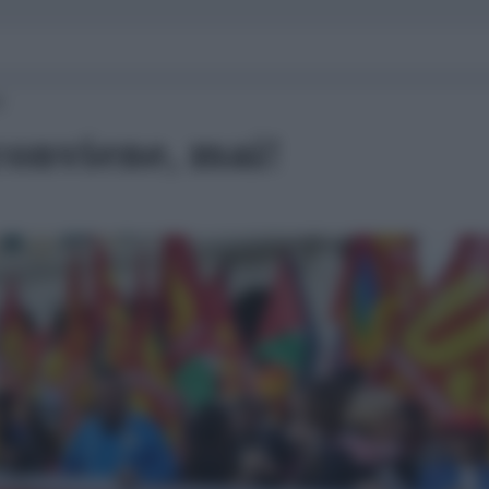
3
conviene, mai!