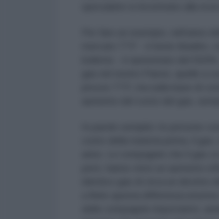
speculativi si incontrano alla ricerc
Per fare un esempio, nell’anno del
mercato TTF - è bene ribadire, cio
bollette - è aumentato del 550%
gas nel nostro Paese, quelle a cu
prezzo TTF, ma sulla base di contr
aumento del costo del gas, semp
In parole semplici: le persone com
costo della materia prima, il gas,
anno. Le compagnie che il gas ce
però, hanno visto un aumento effe
identico gas di circa un decimo d
a finire questa differenza enorme
delle compagnie importatrici, and