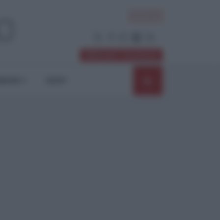
ACCEDI
Abbonati / Sostienici
NIONI
SHOP