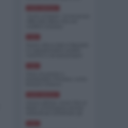
minimizzare le perdite
NORD-AMERICA
"Scorte al limite": il retroscena
CNN sulla difesa USA nel
conflitto iraniano
ASIA
Yemen, blocco Bab el-Mandab:
Le superpetroliere saudite
costrette a circumnavigare
l'Africa
ASIA
l'Iran era pronto a
bombardare l'Ucraina, cos'ha
fermato l'attacco
NORD-AMERICA
Guerra all'Iran, scorte USA al
limite: il Pentagono investe
miliardi per ricostituire gli
arsenali
ASIA