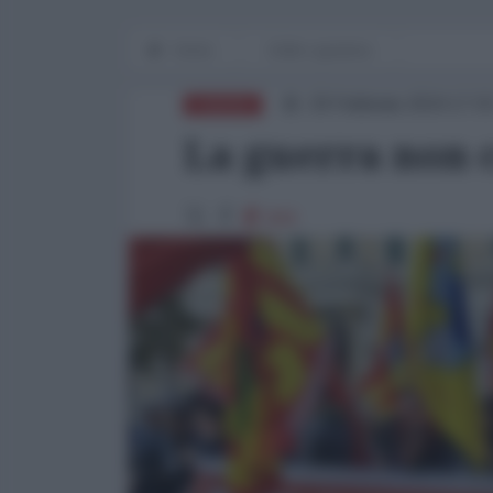
Home
Diritti e giustizia
29 Febbraio 2024 17:0
EUROPA
La guerra non 
844