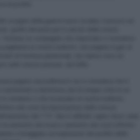
a di profitti.
lo scoppio della guerra russo-ucraina, il prezzo sul
è, quello rilevante per il calcolo delle nostre
. Tuttavia, le compagnie che importano e rivendono
i paghiamo le nostre bollette, non pagano il gas al
atti di fornitura pluriennali, che hanno visto un
re nello stesso periodo, del 58%.
uni pagano una bolletta in cui si considera che il
 è aumentato a dismisura, più di cinque volte in un
 lo vendono e che incassano le nostre bollette,
ttivo dei costi di importazione dello stesso
ell’aumento del TTF. Non è difficile capire dove vada
 tra aumento dei ricavi e aumento dei costi effettivi
ando a foraggiare un’esplosione dei profitti delle