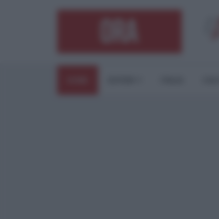
HOME
ESTERI
ITALIA
CUL