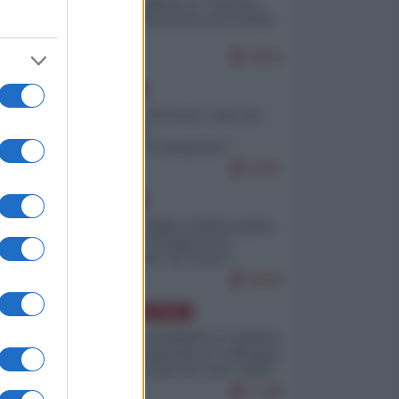
Quali sarebbero le “vittorie
ucraine” decantate dai media
italici?
9930
EUROPA
Invasione di Ceuta: cosa sta
accadendo
nell'enclave spagnola?
9202
EUROPA
Quando il figlio di Netanyahu
incitava "l'occupazione
musulmana" di Ceuta e
Melilla
8409
AMERICA LATINA
Dalla Convertibilità al "grillete
fiscal": l'Argentina si consegna
ai mercati (ancora una volta)
7738