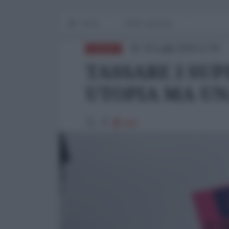
Home
Diritti e giustizia
04 Luglio 2024 12:36
EUROPA
TASSARE I SUP
UTOPIA MA UN
818