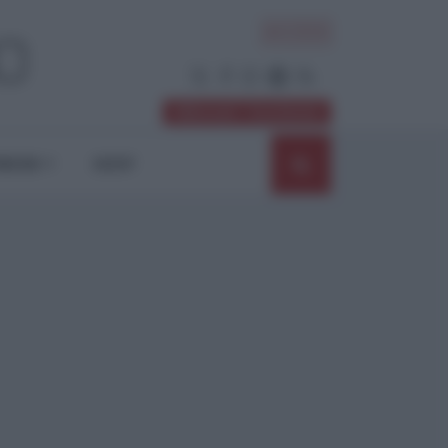
ACCEDI
Abbonati / Sostienici
NIONI
SHOP