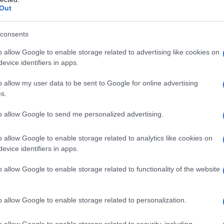
Out
ar prova concreta e fattiva del loro pieno sostegno
zionale per la tassazione delle persone ultra-ricche,
enza brasiliana del G20.
consents
o allow Google to enable storage related to advertising like cookies on
rzare l’equità e la giustizia dei sistemi fiscali,
evice identifiers in apps.
 e potrebbe, in prospettiva, generare risorse cruciali,
scenti bisogni sociali, come la sanità gratuita e
o allow my user data to be sent to Google for online advertising
s.
o allo studio garantito a tutti e nel mondo intero.
diali per un lavoro garantito a tutti equo,
to allow Google to send me personalized advertising.
 la lotta al cambiamento climatico.
o allow Google to enable storage related to analytics like cookies on
 super ricchi ultramiliardari ma soldi utilissimi per
evice identifiers in apps.
liardi di persone. Ora se persino al G7 se ne sono resi
uesta semplice azione di giustizia a livello
o allow Google to enable storage related to functionality of the website
rato espressamente ai massimi livelli mondiali G20 e
zabile, ma una cosa assolutamente fattibile.
o allow Google to enable storage related to personalization.
.it"
o allow Google to enable storage related to security, including