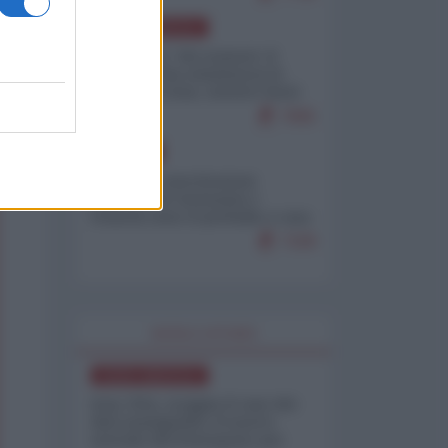
NORD-AMERICA
Il "mistero" dei numeri: il
governo Usa minimizza le
vittime in Iran, mentre fonti
interne...
7665
EUROPA
Mosca: le esercitazioni
nucleari di Germania e
Francia sono il preludio a una
guerra contro la Russia
7328
WORLD AFFAIRS
NORD-AMERICA
Iran-USA, scoppia il caso dei
dati manipolati: il nuovo
metodo del Pentagono per