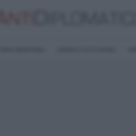
TURA E RESISTENZA
LAVORO E LOTTE SOCIALI
OPI