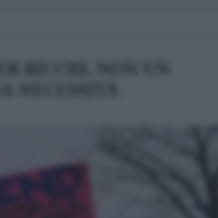
ER RICCHI, NON UN
A NECESSITÀ