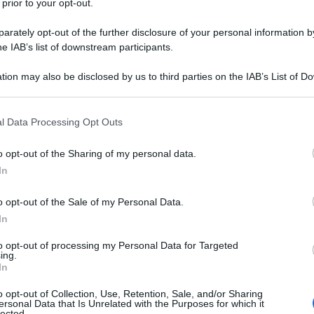
 prior to your opt-out.
olta in cinquant’anni, al G7 si è parlato di
 dichiarazione finale. Questo rimane l’unico aspetto
rately opt-out of the further disclosure of your personal information by
eader mondiali hanno completamente mancato di
he IAB’s list of downstream participants.
rutturali delle disuguaglianze e le tematiche più
ionale fortemente segnato da innumerevoli
tion may also be disclosed by us to third parties on the IAB’s List of 
 that may further disclose it to other third parties.
litto tra Israele e Gaza, con la spirale di violenza
 innocenti, la crisi climatica e la crescente
 that this website/app uses one or more Google services and may gath
l Data Processing Opt Outs
including but not limited to your visit or usage behaviour. You may click 
 to Google and its third-party tags to use your data for below specifi
o opt-out of the Sharing of my personal data.
sivo del G7, i capi di stato hanno, anche se
ogle consent section.
In
 solo dichiararlo, concordato sulla necessità di
hi, seguendo le richieste della maggioranza dei
o opt-out of the Sale of my Personal Data.
chiedono inequivocabilmente una tassazione personale
In
a. In molti paesi, troppi, infatti, i ricchi versano
 patrimonio, molto meno tasse al confronto dei
to opt-out of processing my Personal Data for Targeted
ing.
i o patrimoni irrilevanti. Si tratta di una
In
d’atto, di una ingiustizia vergognosa ma
o opt-out of Collection, Use, Retention, Sale, and/or Sharing
a passare ai fatti il prima possibile.
ersonal Data that Is Unrelated with the Purposes for which it
lected.