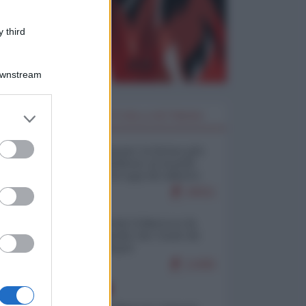
 third
Downstream
er and store
I PIÙ LETTI DELLA SETTIMANA
to grant or
ed purposes
Restare umani: la forma più
alta di ribellione al mondo
distopico di oggi (di Alberto
Bradanini)
20011
Ceuta: perché il Marocco fa
con noi quello che vuole (di
Alberto Negri)
12405
EUROPA