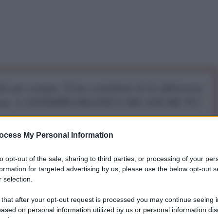
iti per sempre. Il tuo contributo fa la differenza:
mazione. L'ANTIDIPLOMATICO SEI ANCHE TU!
ocess My Personal Information
a 5€
Dona 15€
Scegli importo
to opt-out of the sale, sharing to third parties, or processing of your per
formation for targeted advertising by us, please use the below opt-out s
 selection.
 that after your opt-out request is processed you may continue seeing i
ased on personal information utilized by us or personal information dis