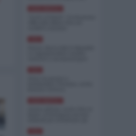
minimizzare le perdite
NORD-AMERICA
"Scorte al limite": il retroscena
CNN sulla difesa USA nel
conflitto iraniano
ASIA
Yemen, blocco Bab el-Mandab:
Le superpetroliere saudite
costrette a circumnavigare
l'Africa
ASIA
l'Iran era pronto a
bombardare l'Ucraina, cos'ha
fermato l'attacco
NORD-AMERICA
Guerra all'Iran, scorte USA al
limite: il Pentagono investe
miliardi per ricostituire gli
arsenali
ASIA