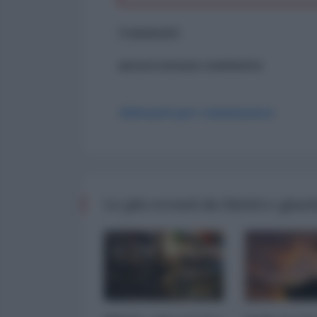
Commenti
ancora nessun commento
Abbonati per commentare
Le più recenti da Diritti e giust