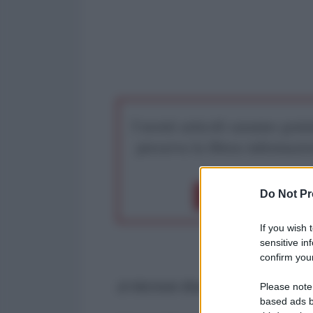
I nostri articoli saranno gratu
preserva la libera infor
Do Not Pr
Dona 1€
Don
If you wish 
sensitive in
confirm your
di Michele Blanco*
Please note
based ads b