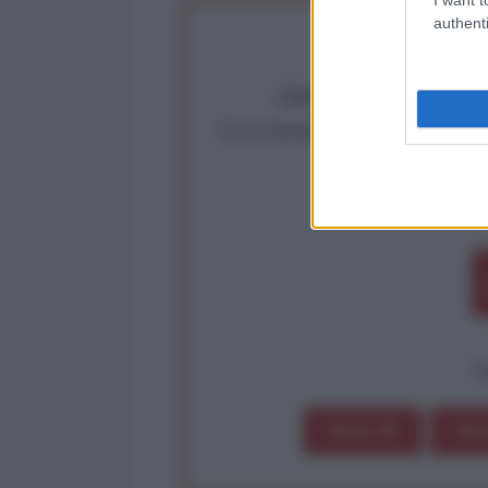
authenti
Abbiamo poco tempo pe
La censura imposta a l'Ant
Rivendica un
Partecip
op
Dona 1€
Don