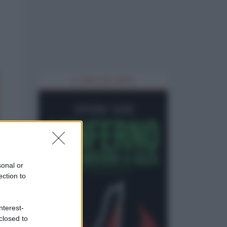
IL LIBRO DEL MESE
sonal or
ection to
nterest-
closed to