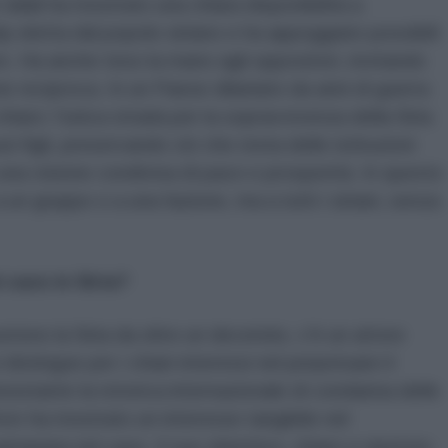
alali ha mostrato una chiara disponibilità a
p eletta dal popolo siriano e ha appoggiato possibili
e. Ha anche teso la mano agli oppositori, invitando
ne reciproca. In un Paese dilaniato da anni di guerra
hiaro: l'unica strada per la sopravvivenza della Siria
uoi figli, preservando ciò che resta delle istituzioni
 una visione condivisa di pace e prosperità. In questo
 un gruppo o a una fazione, ma a tutti i siriani, senza
 caos in Siria?
uotono la Siria da oltre un decennio, c'è un attore
distingue per i chiari interessi nel perpetuare il
onostante la retorica internazionale di condanna delle
 Aviv ha mostrato un interesse tangibile nel
ntanata nel caos. Il suo obiettivo, chiaro e ripetuto