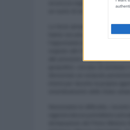
sicurezza regionale, creando un ci
authenti
un vuoto di sicurezza nei Paesi ci
Le forze armate di opposizione c
hanno ora una responsabilità cruc
l'opportunità di evitare che la Si
segnato altri Stati della regione 
alle pressioni di quegli attori inte
geopolitici, cercano di seminare il
dimostrato un ostacolo persistente
interni per favorire la propria age
smembramento dello Stato sirian
Nonostante le difficoltà, i recent
ragionevolezza potrebbero prevale
dichiarazione del Primo Ministro