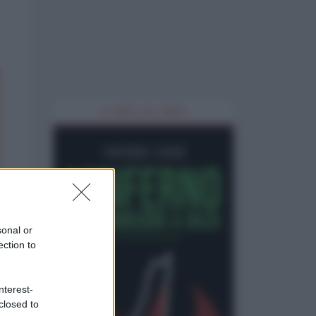
IL LIBRO DEL MESE
sonal or
ection to
nterest-
closed to