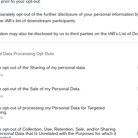
apitale, prendendo il controllo delle principali
 prior to your opt-out.
iche del Paese.
rately opt-out of the further disclosure of your personal information by
he IAB’s list of downstream participants.
dalla notizia della partenza del presidente Bashar
l futuro della Siria in una situazione di precarietà.
tion may also be disclosed by us to third parties on the IAB’s List of 
 that may further disclose it to other third parties.
duta di un regime non rappresenta la fine dei
 that this website/app uses one or more Google services and may gath
l Data Processing Opt Outs
including but not limited to your visit or usage behaviour. You may click 
i un processo di trasformazione radicale. Un processo
 to Google and its third-party tags to use your data for below specifi
ra più complesso e pericoloso della stessa caduta del
o opt-out of the Sharing of my personal data.
ogle consent section.
In
o di transizione sarà segnato da sfide di portata
ll'apparato statale, la creazione di un nuovo sistema
o opt-out of the Sale of my Personal Data.
ervizi pubblici spetteranno a coloro che fino a poco
In
tori del potere centrale.
to opt-out of processing my Personal Data for Targeted
ing.
In
a i leader dell'opposizione, dopo il loro ingresso a
 tono relativamente ottimistico. Sostengono che è
o opt-out of Collection, Use, Retention, Sale, and/or Sharing
ersonal Data that Is Unrelated with the Purposes for which it
di transizione senza grandi scosse. Tuttavia, la
lected.