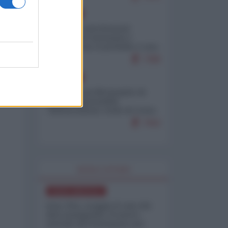
EUROPA
Mosca: le esercitazioni
nucleari di Germania e
Francia sono il preludio a una
guerra contro la Russia
7386
EUROPA
Petro accusa Netanyahu di
essere responsabile
"dell'invasione civile di Ceuta
da parte dei marocchini"
7062
WORLD AFFAIRS
NORD-AMERICA
Iran-USA, scoppia il caso dei
dati manipolati: il nuovo
metodo del Pentagono per