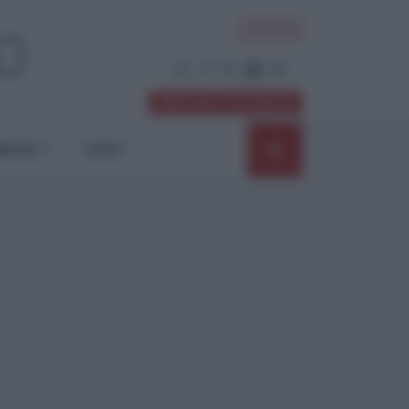
ACCEDI
Abbonati / Sostienici
NIONI
SHOP