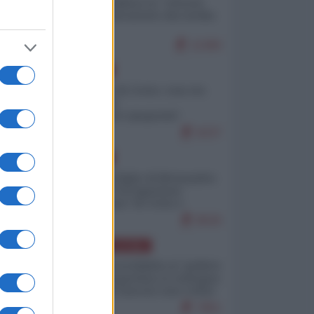
Quali sarebbero le “vittorie
ucraine” decantate dai media
italici?
11360
EUROPA
Invasione di Ceuta: cosa sta
accadendo
nell'enclave spagnola?
9237
EUROPA
Quando il figlio di Netanyahu
incitava "l'occupazione
musulmana" di Ceuta e
Melilla
8526
AMERICA LATINA
Dalla Convertibilità al "grillete
fiscal": l'Argentina si consegna
ai mercati (ancora una volta)
7851