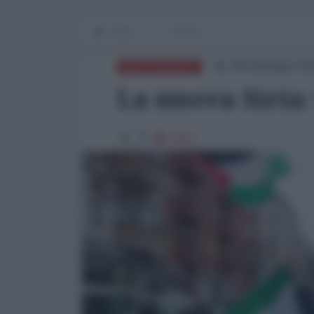
Home
OP-ED
09 Dicembre 20
MEDITERRANEO
La nuova Siria:
1010