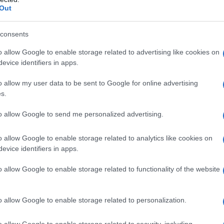
Out
o inclusivo e funzionale si profila come un compito
Paese caratterizzato da una complessa diversità
consents
una crisi armata che ha devastato il Paese per oltre
o allow Google to enable storage related to advertising like cookies on
evice identifiers in apps.
e molteplici fazioni armate ancora operanti sul
o allow my user data to be sent to Google for online advertising
ze straniere come gli Stati Uniti che perseguono i
s.
mentata. Così, mentre alcuni sono fiduciosi, l'ombra di
to allow Google to send me personalized advertising.
mbere sulla nazione, stretta tra le promesse di
ua storia recente.
o allow Google to enable storage related to analytics like cookies on
evice identifiers in apps.
za e sfida
o allow Google to enable storage related to functionality of the website
ione nel suo complesso, è intimamente legato alle
o allow Google to enable storage related to personalization.
te, poiché la posizione strategica della Siria in Asia
tabilità interna si proietti direttamente sulla
o allow Google to enable storage related to security, including