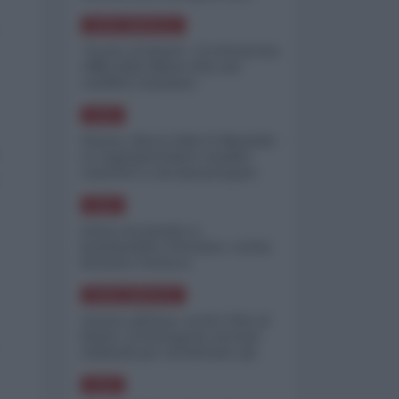
minimizzare le perdite
NORD-AMERICA
"Scorte al limite": il retroscena
CNN sulla difesa USA nel
conflitto iraniano
ASIA
Yemen, blocco Bab el-Mandab:
Le superpetroliere saudite
costrette a circumnavigare
l'Africa
ASIA
l'Iran era pronto a
bombardare l'Ucraina, cos'ha
fermato l'attacco
NORD-AMERICA
Guerra all'Iran, scorte USA al
limite: il Pentagono investe
miliardi per ricostituire gli
arsenali
ASIA