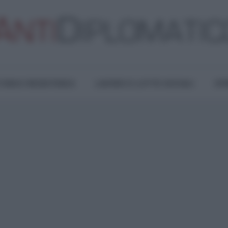
TURA E RESISTENZA
LAVORO E LOTTE SOCIALI
OPI