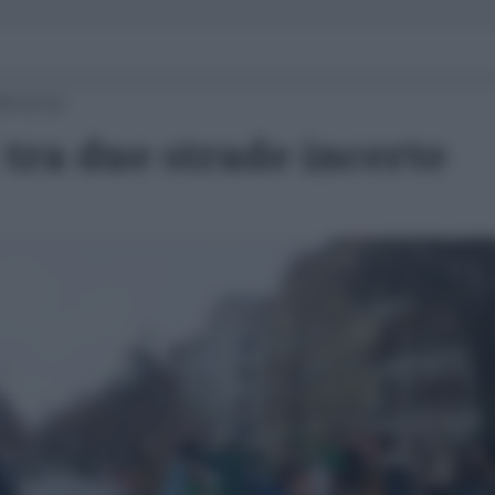
24 13:12
 tra due strade incerte