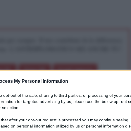
iti per sempre. Il tuo contributo fa la differenza:
mazione. L'ANTIDIPLOMATICO SEI ANCHE TU!
a 5€
Dona 15€
Scegli importo
ocess My Personal Information
to opt-out of the sale, sharing to third parties, or processing of your per
formation for targeted advertising by us, please use the below opt-out s
 selection.
 that after your opt-out request is processed you may continue seeing i
na, le fazioni armate dell'opposizione siriana sono
ased on personal information utilized by us or personal information dis