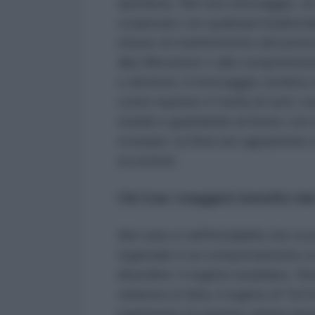
speranza. Nel suo messaggio, al-J
cooperare con qualsiasi leadershi
misure di trasferimento del poter
alla riflessione e alla comprensio
e divisioni, il messaggio sembra c
come nazione è l'unità di tutti i s
statali e guardando al futuro con
scenario, la Siria non appartiene a
eccezioni.
Chi trae i maggiori benefici dal
Nel caos e nell'instabilità che sc
regionale il cui comportamento si 
disordine: il regime israeliano. N
violenze in Siria, il regime di Tel
mantenere la nazione siriana impa