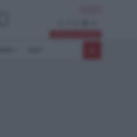
ACCEDI
Abbonati / Sostienici
NIONI
SHOP