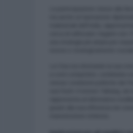
La partecipazione cinese alla fie
ma anche un’operazione diplomatic
tradizionali dell’India, rapprese
cerca di rafforzare i legami con 
una strategia più ampia per espan
risorse e strategicamente crucial
La Cina sta sfruttando la sua cre
a costi competitivi, combinata co
stesse condizioni politiche dei P
suoi frutti: il motore Taihang, a
rappresenta un’alternativa credibi
grazie alla sua efficienza nei co
manutenzione richiesta.
Implicazioni per gli equilibri re