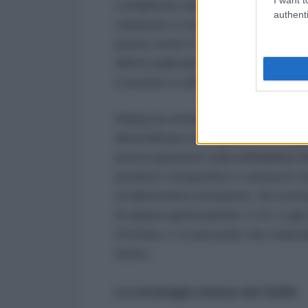
complesse relazioni regionali e gl
authenti
relazione a Israele, hanno limitat
punta come il caccia stealth F-35.
difetti palesati da questo proget
è pronta a colmare.
Wang ha evidenziato che i Paesi 
diversificare le proprie fonti di 
preoccupazioni sulla affidabilità 
prodotti competitivi e senza le s
un’alternativa attraente. Ad esem
di quarta generazione J-10, è già 
Pechino, e si prevede che Islama
futuro.
La strategia cinese nel Golfo