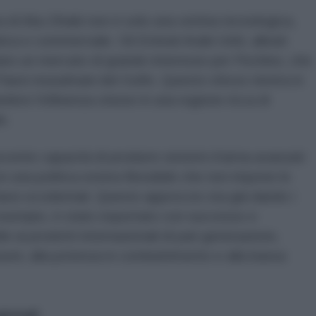
ra di Abu Dhabi non è solo una vetrina tecnologica,
a e commerciale. Gli Emirati Arabi Uniti, alleati
ntano un mercato di grande interesse per Pechino, che
i Paesi musulmani del Golfo. Questo sforzo rientra in
dere l’influenza cinese in una regione ricca di
e.
scente capacità di produrre sistemi d’arma avanzati
n una politica estera flessibile che non impone le
aesi occidentali. Questo approccio sta già dando i
d esempio, è stato esportato con successo e
le ai prodotti internazionali di pari generazione,
nsumi, alla potenza in combattimento e alla bassa
gionali