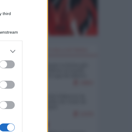
 third
Downstream
er and store
I PIÙ LETTI DELLA SETTIMANA
to grant or
ed purposes
Restare umani: la forma più
alta di ribellione al mondo
distopico di oggi (di Alberto
Bradanini)
19803
Ceuta: perché il Marocco fa
con noi quello che vuole (di
Alberto Negri)
12379
EUROPA