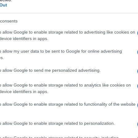
CE, l’aereo da trasporto Y-20 e il velivolo da
Out
ltre, l’Aero Engine Corporation of China (AECC) ha
ori all’avanguardia come il Taihang e l’AES100,
consents
ia tecnologica della Cina nel settore dei propulsori
o allow Google to enable storage related to advertising like cookies on
evice identifiers in apps.
o allow my user data to be sent to Google for online advertising
a rivista cinese Aerospace Knowledge, ha
s.
livoli di quarta e quinta generazione allo stesso
to allow Google to send me personalized advertising.
ne l’opportunità di accedere a tecnologie avanzate in
 particolarmente significativo in un contesto in cui
o allow Google to enable storage related to analytics like cookies on
o rapidamente cambiando.
evice identifiers in apps.
o allow Google to enable storage related to functionality of the website
mercato
 Paesi europei hanno dominato il mercato della difesa
o allow Google to enable storage related to personalization.
ggiamenti avanzati a nazioni alleate. Tuttavia, le
o allow Google to enable storage related to security, including