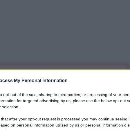
iti per sempre. Il tuo contributo fa la differenza:
ocess My Personal Information
mazione. L'ANTIDIPLOMATICO SEI ANCHE TU!
to opt-out of the sale, sharing to third parties, or processing of your per
formation for targeted advertising by us, please use the below opt-out s
a 5€
Dona 15€
Scegli importo
 selection.
 that after your opt-out request is processed you may continue seeing i
ased on personal information utilized by us or personal information dis
presenza nel mercato globale della difesa, puntando