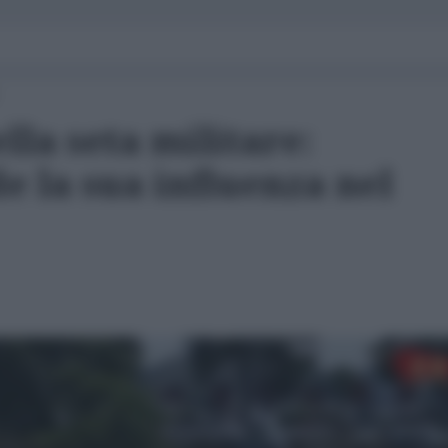
lla seta militare:
 la sua influenza nel