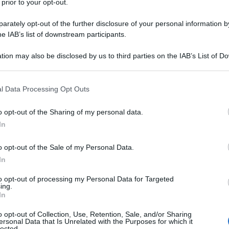
 prior to your opt-out.
ente, una regione tradizionalmente dominata da
 In occasione della 17° edizione dell’International
rately opt-out of the further disclosure of your personal information by
he IAB’s list of downstream participants.
e (IDEX), in corso ad Abu Dhabi, negli Emirati Arabi
i dei suoi sistemi d’arma più avanzati, tra cui il
tion may also be disclosed by us to third parties on the IAB’s List of 
combattimento J-10CE e il motore turbofan Taihang.
 that may further disclose it to other third parties.
l’evoluzione tecnologica dell’industria della difesa
 that this website/app uses one or more Google services and may gath
l Data Processing Opt Outs
a strategia geopolitica per espandere la propria
including but not limited to your visit or usage behaviour. You may click 
 to Google and its third-party tags to use your data for below specifi
o opt-out of the Sharing of my personal data.
ogle consent section.
In
a
o opt-out of the Sale of my Personal Data.
In
f China (AVIC), attraverso la sua controllata China
t & Export Corporation (CATIC), ha
esposto
una
to opt-out of processing my Personal Data for Targeted
ing.
ronautici, tra cui droni, aerei da trasporto,
In
nto e sistemi anti-drone. Tra i prodotti più
o opt-out of Collection, Use, Retention, Sale, and/or Sharing
tealth FC-31, variante da esportazione del J-35 di
ersonal Data that Is Unrelated with the Purposes for which it
lected.