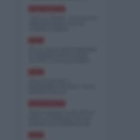
minimizzare le perdite
NORD-AMERICA
"Scorte al limite": il retroscena
CNN sulla difesa USA nel
conflitto iraniano
ASIA
Yemen, blocco Bab el-Mandab:
Le superpetroliere saudite
costrette a circumnavigare
l'Africa
ASIA
l'Iran era pronto a
bombardare l'Ucraina, cos'ha
fermato l'attacco
NORD-AMERICA
Guerra all'Iran, scorte USA al
limite: il Pentagono investe
miliardi per ricostituire gli
arsenali
ASIA