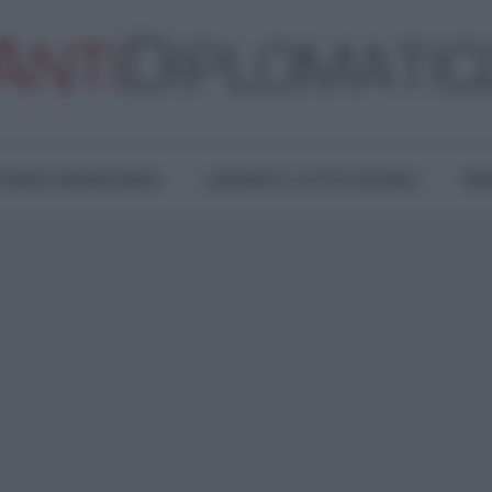
TURA E RESISTENZA
LAVORO E LOTTE SOCIALI
OPI