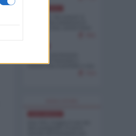
NORD-AMERICA
Il "mistero" dei numeri: il
governo Usa minimizza le
vittime in Iran, mentre fonti
interne...
7661
EUROPA
Mosca: le esercitazioni
nucleari di Germania e
Francia sono il preludio a una
guerra contro la Russia
7314
WORLD AFFAIRS
NORD-AMERICA
Iran-USA, scoppia il caso dei
dati manipolati: il nuovo
metodo del Pentagono per