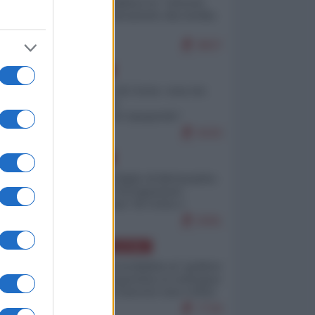
Quali sarebbero le “vittorie
ucraine” decantate dai media
italici?
9837
EUROPA
Invasione di Ceuta: cosa sta
accadendo
nell'enclave spagnola?
9193
EUROPA
Quando il figlio di Netanyahu
incitava "l'occupazione
musulmana" di Ceuta e
Melilla
8391
AMERICA LATINA
Dalla Convertibilità al "grillete
fiscal": l'Argentina si consegna
ai mercati (ancora una volta)
7718