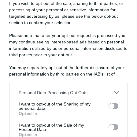
If you wish to opt-out of the sale, sharing to third parties, or
processing of your personal or sensitive information for
targeted advertising by us, please use the below opt-out
section to confirm your selection.
Please note that after your opt-out request is processed you
may continue seeing interest-based ads based on personal
information utilized by us or personal information disclosed to
third parties prior to your opt-out.
Registro di ispezione di un drone
intelligente
You may separately opt-out of the further disclosure of your
30 Luglio 2026 09:00
personal information by third parties on the IAB’s list of
downstream participants.
Personal Data Processing Opt Outs
This information may also be disclosed by us to third parties
on the IAB’s List of Downstream Participants that may further
#
LA
BELT
AND
ROAD
INITIATIVE
I want to opt-out of the Sharing of my
disclose it to other third parties.
personal data.
Opted In
Please note that this website/app uses one or more Google
services and may gather and store information including but
I want to opt-out of the Sale of my
Personal Data.
not limited to your visit or usage behaviour. You may click to
Opted In
grant or deny consent to Google and its third-party tags to