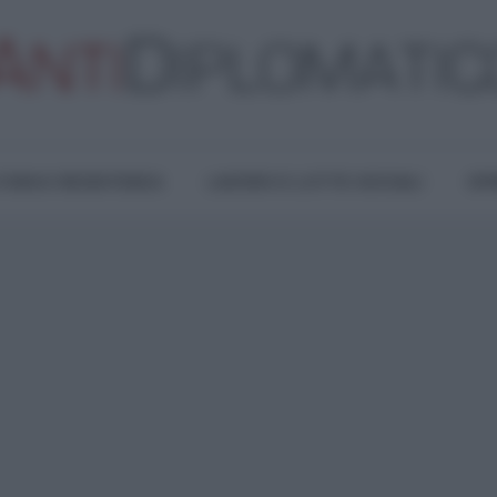
TURA E RESISTENZA
LAVORO E LOTTE SOCIALI
OPI