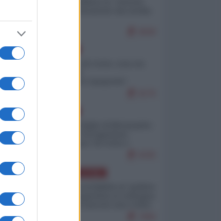
Quali sarebbero le “vittorie
ucraine” decantate dai media
italici?
9649
EUROPA
Invasione di Ceuta: cosa sta
accadendo
nell'enclave spagnola?
9176
EUROPA
Quando il figlio di Netanyahu
incitava "l'occupazione
musulmana" di Ceuta e
Melilla
8335
AMERICA LATINA
Dalla Convertibilità al "grillete
fiscal": l'Argentina si consegna
ai mercati (ancora una volta)
7690