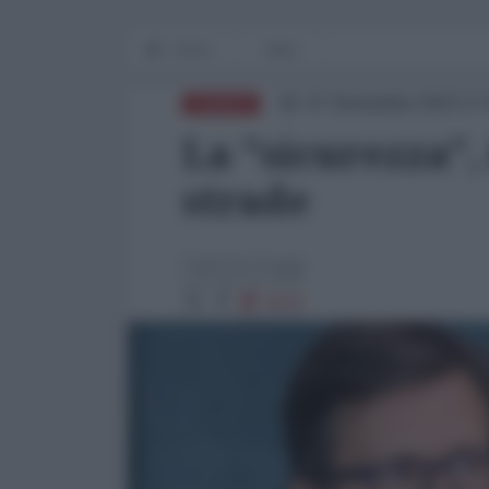
Home
Italia
07 Settembre 2023 17
EUROPA
La "sicurezza", 
strade
Fabrizio Poggi
4015