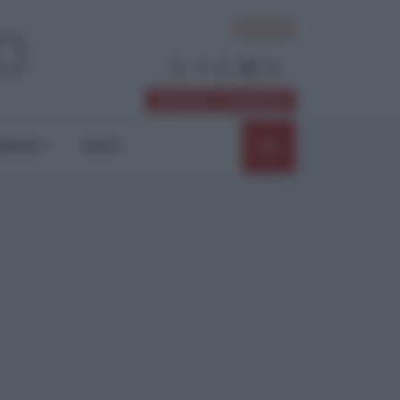
ACCEDI
Abbonati / Sostienici
NIONI
SHOP