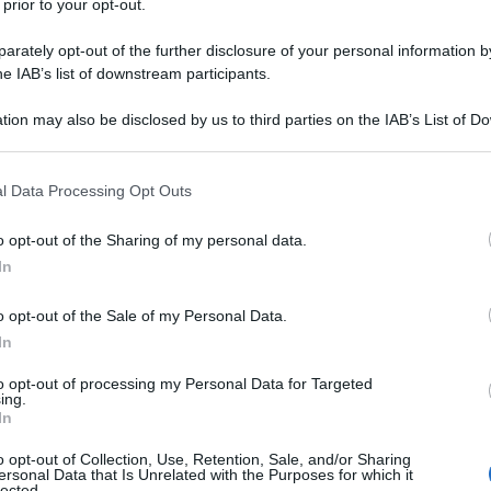
matico
 prior to your opt-out.
rately opt-out of the further disclosure of your personal information by
he IAB’s list of downstream participants.
crime (figurate) del sindaco di Firenze Dario
erno fascioleghista avrebbe tolto «i militari a
tion may also be disclosed by us to third parties on the IAB’s List of 
 that may further disclose it to other third parties.
genera compatimento il suo appello al centro-destra
ua “battaglia per la sicurezza”, per avere duecento
 that this website/app uses one or more Google services and may gath
l Data Processing Opt Outs
including but not limited to your visit or usage behaviour. You may click 
de della città. E invece i giannizzeri locali del
 to Google and its third-party tags to use your data for below specifi
o opt-out of the Sharing of my personal data.
lie agli uni per dare agli altri e ne inventa di tutti i
ogle consent section.
In
 ruote alle città governate dal centro sinistra e
come se le diversità tra le une e le altre si
o opt-out of the Sale of my Personal Data.
sse e non invece su “primati” turistici e di vetrina per
In
isti, baroni della rendita e bottegai. Così i
to opt-out of processing my Personal Data for Targeted
 faccia.
ing.
In
tituzioni per mettere in grande difficoltà le città
o opt-out of Collection, Use, Retention, Sale, and/or Sharing
ersonal Data that Is Unrelated with the Purposes for which it
ghiozza Nardella, ricordando che «avevamo i militari
lected.