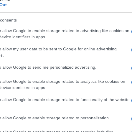
Out
 ha tolti; avevamo i militari in piazza del Duomo, il
ti mandati in un’altra città guarda caso governata
consents
 ci tolgono i militari, e ci tolgono le risorse». Firenze
o allow Google to enable storage related to advertising like cookies on
ri, senza le armi spianate.
evice identifiers in apps.
nni da quando quella sorta di spot pubblicitario
o allow my user data to be sent to Google for online advertising
Toscana esultava per l'istallazione, in una piazza
s.
definita la «zona più calda per l'ordine pubblico in
to allow Google to send me personalized advertising.
lianza numero 1.000, che attribuiva a Firenze il
ù telecamere per abitante: una ogni 380 persone. E in
o allow Google to enable storage related to analytics like cookies on
evice identifiers in apps.
e (ex?) renziano precisava che erano ancora
ncio comunale da spendere per la “sicurezza” e
o allow Google to enable storage related to functionality of the website
 ogni 316 fiorentini.
o allow Google to enable storage related to personalization.
i da quando il
sito web del Comune di Firenze
io di qualche assessore comunale nell'annunciare
o allow Google to enable storage related to security, including