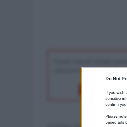
I nostri articoli saranno gratu
preserva la libera infor
Do Not Pr
Dona 1€
Don
If you wish 
sensitive in
confirm your
Please note
based ads b