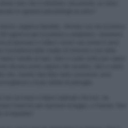
 divise nere che ti chiedono i documenti, se tanto
bassare lo sguardo passandogli accanto?
destra, supplica Nardella, «firmate con me la lettera
00 agenti in più tra polizia e carabinieri». Aiutatemi
di ripensarci e ridarci i nostri cari uomini in armi:
 il problema dello stadio di Venezia e non dello
n hanno l’anello al naso. Non ci vuole molto per capire
sone devono poter sapere che avranno, oltre a tante
che, mentre farà felici tanti costruttori, avrà
rveglianza e di più militari di pattuglia.
nno riso sul muso e hanno replicato che loro, da
zare l’esercito per riportare la legge» a Firenze. Non
e di Nardella?