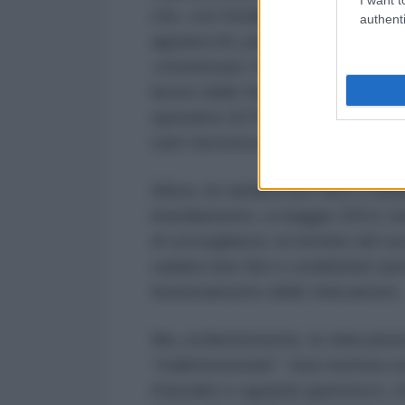
che, con l'istallazione di altre 1
authenti
apparecchi, piazzati in «luoghi sen
«monitorare i flussi di traffico su
lavoro delle forze dell’ordine per
operative di Polizia municipale, 
solo l'arcivescovato.
Allora, ne andava ben fiero il s
insediamento, a maggio 2014, non
di sorveglianza: al termine del 
vadano ben fieri e soddisfatti an
funzionamento delle telecamere.
Ma, evidentemente, le telecamer
“malintenzionati”. Vuoi mettere un
d'assalto e sguardo guerresco, che