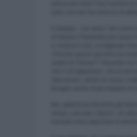
attesa dei treni? Vuoi mettere le
tanto non hai l'accortezza di ab
E dunque, “cari amici” del centro 
al ministro Piantedosi per avere 2
e, insieme a me, scongiurate Roma 
«Perché questo governo ha risolto
stadio di Firenze? I fiorentini no
che è un’ingiustizia», che le per
telecamere, anche un nuovo stadio 
bisogno anche di più impianti di so
Ma i giannizzeri fiorentini gli ha
tempo, avevano chiesto «di utiliz
avevano mica aspettato le lacrim