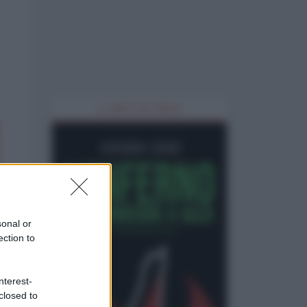
IL LIBRO DEL MESE
sonal or
ection to
nterest-
closed to