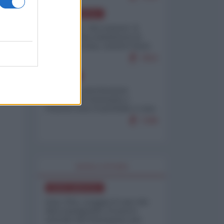
NORD-AMERICA
Il "mistero" dei numeri: il
governo Usa minimizza le
vittime in Iran, mentre fonti
interne...
7653
EUROPA
Mosca: le esercitazioni
nucleari di Germania e
Francia sono il preludio a una
guerra contro la Russia
7288
WORLD AFFAIRS
NORD-AMERICA
Iran-USA, scoppia il caso dei
dati manipolati: il nuovo
metodo del Pentagono per