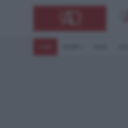
HOME
ESTERI
ITALIA
CUL