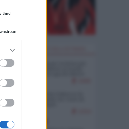
 third
Downstream
er and store
I PIÙ LETTI DELLA SETTIMANA
to grant or
ed purposes
Restare umani: la forma più
alta di ribellione al mondo
distopico di oggi (di Alberto
Bradanini)
19405
Ceuta: perché il Marocco fa
con noi quello che vuole (di
Alberto Negri)
12314
EUROPA