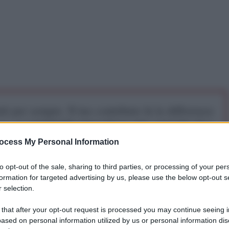
iti per sempre. Il tuo contributo fa la differenza:
mazione. L'ANTIDIPLOMATICO SEI ANCHE TU!
ocess My Personal Information
a 5€
Dona 15€
Scegli importo
to opt-out of the sale, sharing to third parties, or processing of your per
formation for targeted advertising by us, please use the below opt-out s
 selection.
 that after your opt-out request is processed you may continue seeing i
ased on personal information utilized by us or personal information dis