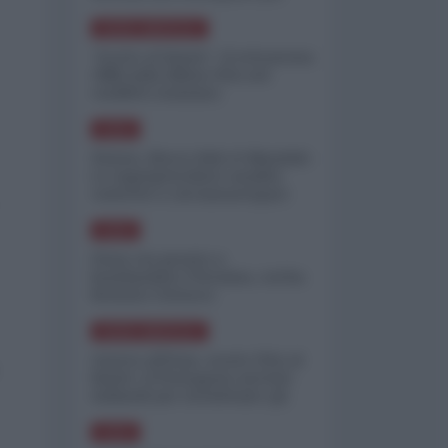
minimizzare le perdite
NORD-AMERICA
"Scorte al limite": il retroscena
CNN sulla difesa USA nel
conflitto iraniano
ASIA
Yemen, blocco Bab el-Mandab:
Le superpetroliere saudite
costrette a circumnavigare
l'Africa
ASIA
l'Iran era pronto a
bombardare l'Ucraina, cos'ha
fermato l'attacco
NORD-AMERICA
Guerra all'Iran, scorte USA al
limite: il Pentagono investe
miliardi per ricostituire gli
arsenali
ASIA