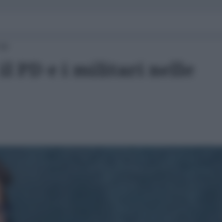
:00
il PD e i militari nelle