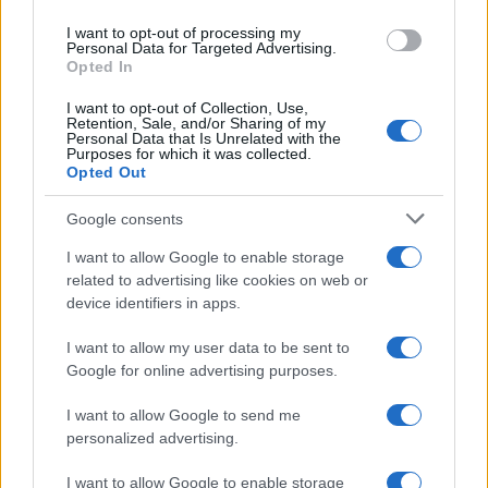
use your data for below specified purposes in below Google
I want to opt-out of processing my
consent section.
Personal Data for Targeted Advertising.
Yunnan: Dove il tè incontra il caffè e la
Opted In
macadamia profuma di futuro
I want to opt-out of Collection, Use,
27 Ottobre 2025 10:00
Retention, Sale, and/or Sharing of my
Personal Data that Is Unrelated with the
Purposes for which it was collected.
Opted Out
#
I
MEDIA
ALLA
GUERRA
Google consents
I want to allow Google to enable storage
related to advertising like cookies on web or
di Francesco Santoianni
device identifiers in apps.
I want to allow my user data to be sent to
Google for online advertising purposes.
I want to allow Google to send me
Milioni di chiamate spam? Colpa dello
personalized advertising.
Stato che non c’è più
I want to allow Google to enable storage
28 Luglio 2026 16:00