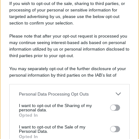
If you wish to opt-out of the sale, sharing to third parties, or
processing of your personal or sensitive information for
targeted advertising by us, please use the below opt-out
section to confirm your selection.
Please note that after your opt-out request is processed you
may continue seeing interest-based ads based on personal
information utilized by us or personal information disclosed to
Registro di ispezione di un drone
third parties prior to your opt-out.
intelligente
You may separately opt-out of the further disclosure of your
30 Luglio 2026 09:00
personal information by third parties on the IAB’s list of
downstream participants.
Personal Data Processing Opt Outs
This information may also be disclosed by us to third parties
#
LA
BELT
AND
ROAD
INITIATIVE
on the IAB’s List of Downstream Participants that may further
I want to opt-out of the Sharing of my
disclose it to other third parties.
personal data.
Opted In
Please note that this website/app uses one or more Google
services and may gather and store information including but
I want to opt-out of the Sale of my
Personal Data.
not limited to your visit or usage behaviour. You may click to
Opted In
grant or deny consent to Google and its third-party tags to