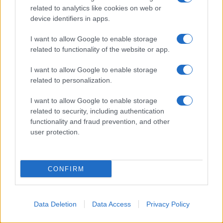
Dalla Convertibilità al "grillete fiscal": l'Argentina si
related to analytics like cookies on web or
consegna ai mercati (ancora una volta)
device identifiers in apps.
8031
I want to allow Google to enable storage
EUROPA
related to functionality of the website or app.
Mosca: le esercitazioni nucleari di Germania e
Francia sono il preludio a una guerra contro la
I want to allow Google to enable storage
Russia
related to personalization.
7625
I want to allow Google to enable storage
EUROPA
related to security, including authentication
Petro accusa Netanyahu di essere responsabile
functionality and fraud prevention, and other
"dell'invasione civile di Ceuta da parte dei
user protection.
marocchini"
7191
CONFIRM
WORLD AFFAIRS
Data Deletion
Data Access
Privacy Policy
NORD-AMERICA