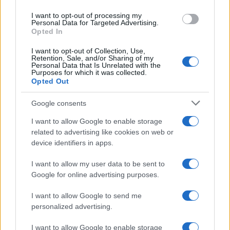
use your data for below specified purposes in below Google
Ceuta: perché il Marocco fa con noi quello che vuole
I want to opt-out of processing my
consent section.
Personal Data for Targeted Advertising.
(di Alberto Negri)
Opted In
12762
I want to opt-out of Collection, Use,
Retention, Sale, and/or Sharing of my
EUROPA
Personal Data that Is Unrelated with the
La mappa di Eurostat che smonta tutte le storielle
Purposes for which it was collected.
che vi raccontano sul turismo di massa
Opted Out
12460
Google consents
ITALIA
I want to allow Google to enable storage
Il turismo di massa e i "risvegli" del Corriere della
related to advertising like cookies on web or
sera
device identifiers in apps.
9892
I want to allow my user data to be sent to
EUROPA
Google for online advertising purposes.
Cina, Russia e Iran, io ve l’avevo detto (di Vito
Petrocelli)
I want to allow Google to send me
8071
personalized advertising.
AMERICA LATINA
I want to allow Google to enable storage