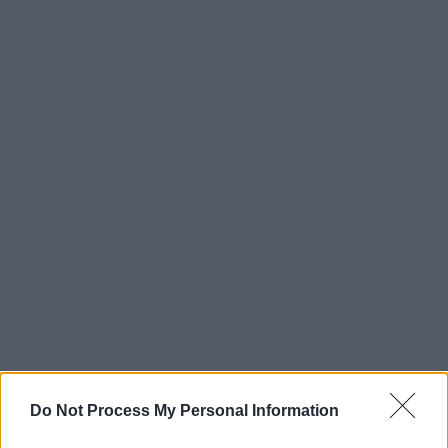
Do Not Process My Personal Information