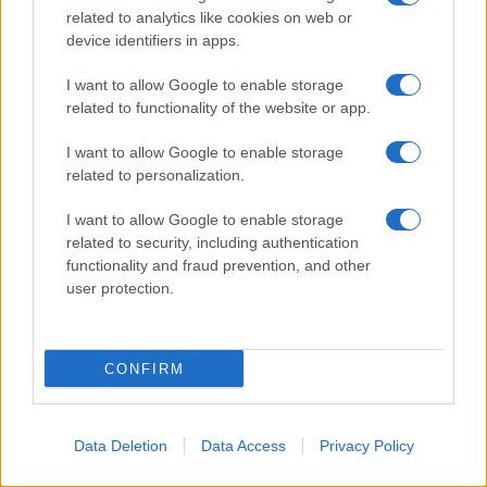
Beppe Grillo e il socialismo con
related to analytics like cookies on web or
caratteristiche italiane
device identifiers in apps.
30 Luglio 2026 09:00
I want to allow Google to enable storage
related to functionality of the website or app.
I want to allow Google to enable storage
#
STORIA
IN
DIRETTA
related to personalization.
I want to allow Google to enable storage
di Loretta Napoleoni
related to security, including authentication
functionality and fraud prevention, and other
user protection.
CONFIRM
"Black Rock non perde mai" – l'allarme di
Volpi sulla bolla tecnologica
27 Giugno 2026 16:24
Data Deletion
Data Access
Privacy Policy