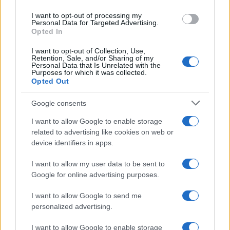
use your data for below specified purposes in below Google
I want to opt-out of processing my
consent section.
Personal Data for Targeted Advertising.
Opted In
I want to opt-out of Collection, Use,
Retention, Sale, and/or Sharing of my
Personal Data that Is Unrelated with the
"Mentre noi giochiamo con i chatbot, la
Purposes for which it was collected.
Cina si è presa il futuro dell'IA" (VIDEO)
Opted Out
24 Giugno 2026 08:00
Google consents
I want to allow Google to enable storage
related to advertising like cookies on web or
#
EDITORIALI
device identifiers in apps.
I want to allow my user data to be sent to
Google for online advertising purposes.
I want to allow Google to send me
personalized advertising.
I want to allow Google to enable storage