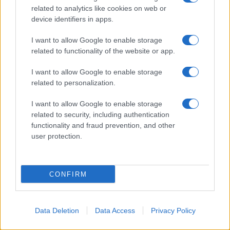
related to analytics like cookies on web or
device identifiers in apps.
I want to allow Google to enable storage
related to functionality of the website or app.
I want to allow Google to enable storage
related to personalization.
I want to allow Google to enable storage
related to security, including authentication
functionality and fraud prevention, and other
user protection.
CONFIRM
Data Deletion
Data Access
Privacy Policy