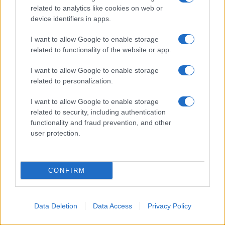
10022
related to analytics like cookies on web or
device identifiers in apps.
EUROPA
Invasione di Ceuta: cosa sta accadendo
I want to allow Google to enable storage
nell'enclave spagnola?
related to functionality of the website or app.
9206
I want to allow Google to enable storage
EUROPA
related to personalization.
Quando il figlio di Netanyahu incitava
"l'occupazione musulmana" di Ceuta e Melilla
I want to allow Google to enable storage
8438
related to security, including authentication
functionality and fraud prevention, and other
AMERICA LATINA
user protection.
Dalla Convertibilità al "grillete fiscal": l'Argentina si
consegna ai mercati (ancora una volta)
7756
CONFIRM
NORD-AMERICA
Il "mistero" dei numeri: il governo Usa minimizza le
vittime in Iran, mentre fonti interne...
Data Deletion
Data Access
Privacy Policy
7673