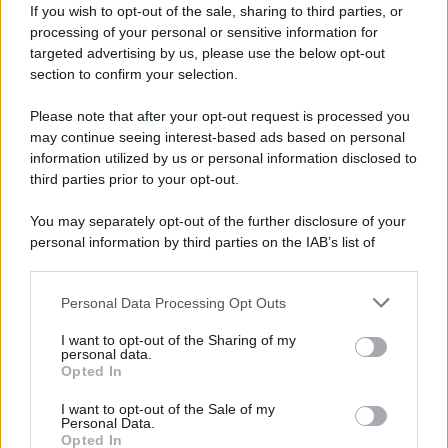
If you wish to opt-out of the sale, sharing to third parties, or
processing of your personal or sensitive information for
targeted advertising by us, please use the below opt-out
section to confirm your selection.
Please note that after your opt-out request is processed you
may continue seeing interest-based ads based on personal
information utilized by us or personal information disclosed to
third parties prior to your opt-out.
You may separately opt-out of the further disclosure of your
personal information by third parties on the IAB’s list of
downstream participants.
Personal Data Processing Opt Outs
This information may also be disclosed by us to third parties
on the IAB’s List of Downstream Participants that may further
I want to opt-out of the Sharing of my
disclose it to other third parties.
personal data.
Opted In
Please note that this website/app uses one or more Google
services and may gather and store information including but
I want to opt-out of the Sale of my
Personal Data.
not limited to your visit or usage behaviour. You may click to
Opted In
grant or deny consent to Google and its third-party tags to