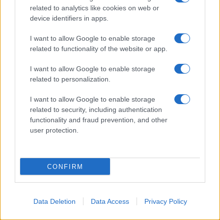
related to analytics like cookies on web or
device identifiers in apps.
I want to allow Google to enable storage
related to functionality of the website or app.
I want to allow Google to enable storage
related to personalization.
I want to allow Google to enable storage
related to security, including authentication
Meta blocca RT. La risposta della direttrice
Margarita Simonián
functionality and fraud prevention, and other
user protection.
CONFIRM
17 Settembre 2024 22:02
Data Deletion
Data Access
Privacy Policy