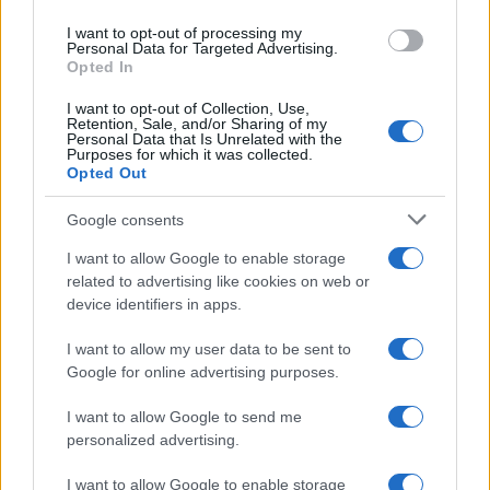
use your data for below specified purposes in below Google
I want to opt-out of processing my
consent section.
Personal Data for Targeted Advertising.
Opted In
I want to opt-out of Collection, Use,
Retention, Sale, and/or Sharing of my
Personal Data that Is Unrelated with the
Purposes for which it was collected.
Opted Out
Google consents
I want to allow Google to enable storage
LA CINA SVILUPPA TECNOLOGIA PER LA
related to advertising like cookies on web or
PRODUZIONE DI CHIP DI ALTA GAMMA
device identifiers in apps.
I want to allow my user data to be sent to
Google for online advertising purposes.
I want to allow Google to send me
20 Settembre 2024 16:00
personalized advertising.
I want to allow Google to enable storage