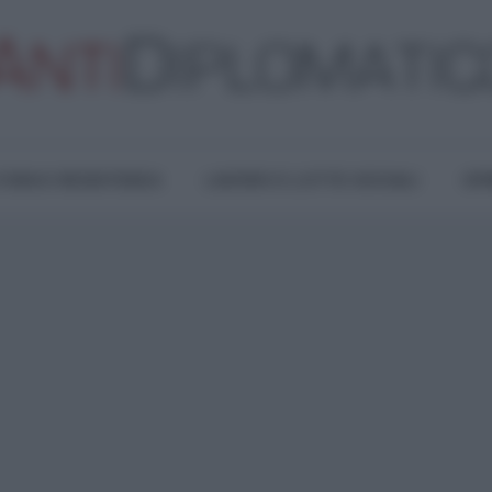
TURA E RESISTENZA
LAVORO E LOTTE SOCIALI
OPI