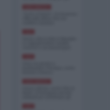
minimizzare le perdite
NORD-AMERICA
"Scorte al limite": il retroscena
CNN sulla difesa USA nel
conflitto iraniano
ASIA
Yemen, blocco Bab el-Mandab:
Le superpetroliere saudite
costrette a circumnavigare
l'Africa
ASIA
l'Iran era pronto a
bombardare l'Ucraina, cos'ha
fermato l'attacco
NORD-AMERICA
Guerra all'Iran, scorte USA al
limite: il Pentagono investe
miliardi per ricostituire gli
arsenali
ASIA