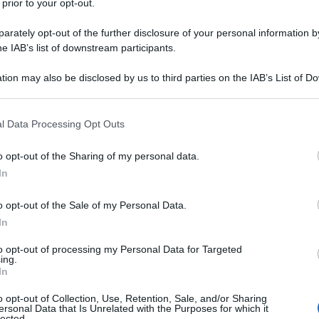
 prior to your opt-out.
rately opt-out of the further disclosure of your personal information by
titoli in italiano:
he IAB’s list of downstream participants.
tion may also be disclosed by us to third parties on the IAB’s List of 
 that may further disclose it to other third parties.
 that this website/app uses one or more Google services and may gath
l Data Processing Opt Outs
including but not limited to your visit or usage behaviour. You may click 
 to Google and its third-party tags to use your data for below specifi
o opt-out of the Sharing of my personal data.
ogle consent section.
In
o opt-out of the Sale of my Personal Data.
In
to opt-out of processing my Personal Data for Targeted
ing.
In
o opt-out of Collection, Use, Retention, Sale, and/or Sharing
ersonal Data that Is Unrelated with the Purposes for which it
lected.