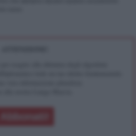
ettivi che abbiamo davanti saranno sicuramente
nte russo.
ATTENZIONE!
r reagire alla dittatura degli algoritmi.
iDiplomatico lede un tuo diritto fondamentale.
a vera informazione pluralista.
a alla nostra Lunga Marcia.
Abbonati!