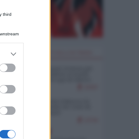
 third
Downstream
er and store
I PIÙ LETTI DELLA SETTIMANA
to grant or
ed purposes
Restare umani: la forma più
alta di ribellione al mondo
distopico di oggi (di Alberto
Bradanini)
22437
Ceuta: perché il Marocco fa
con noi quello che vuole (di
Alberto Negri)
12716
EUROPA