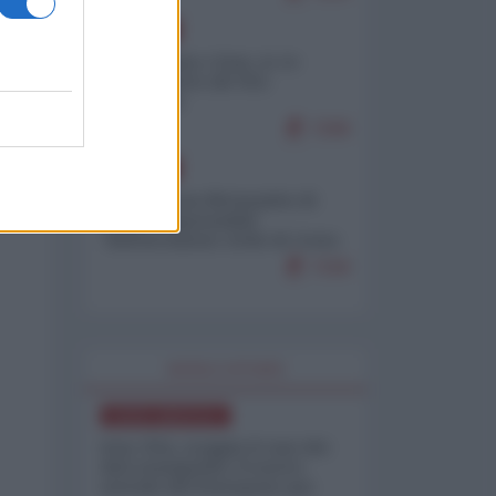
EUROPA
Cina, Russia e Iran, io ve
l’avevo detto (di Vito
Petrocelli)
7208
EUROPA
Petro accusa Netanyahu di
essere responsabile
"dell'invasione civile di Ceuta
da parte dei marocchini"
7158
WORLD AFFAIRS
NORD-AMERICA
Iran-USA, scoppia il caso dei
dati manipolati: il nuovo
metodo del Pentagono per