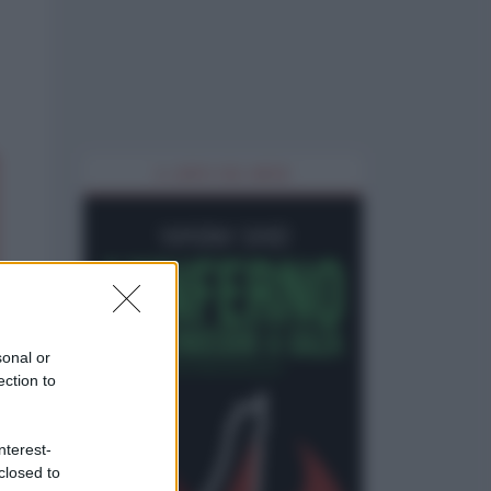
IL LIBRO DEL MESE
sonal or
ection to
nterest-
closed to