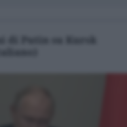
i di Putin su Kursk
italiano)