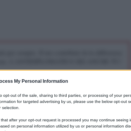
iti per sempre. Il tuo contributo fa la differenza:
mazione. L'ANTIDIPLOMATICO SEI ANCHE TU!
ocess My Personal Information
a 5€
Dona 15€
Scegli importo
to opt-out of the sale, sharing to third parties, or processing of your per
formation for targeted advertising by us, please use the below opt-out s
 selection.
 una riunione con il ministero della difesa e i
 that after your opt-out request is processed you may continue seeing i
te della Federazione russa Vladimir Putin ha
ased on personal information utilized by us or personal information dis
e a Kursk dopo l'inizio dell'offensiva ucraina.