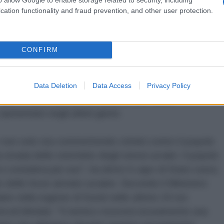
a. Tuttavia, in risposta a questi tentativi, il ritmo
cation functionality and fraud prevention, and other user protection.
orze russe, al contrario, è aumentato di una volta e
 avanzando lungo l'intera linea del fronte, ha detto il
iettivo evidente del nemico è quello di seminare
CONFIRM
intimidire le persone. Distruggere l'unità e la
, infliggere un colpo alla situazione politica interna",
opolazione ha mostrato il suo unanime sostegno alle
Data Deletion
Data Access
Privacy Policy
ini, e che il numero di volontari per unirsi
 aumentato negli ultimi giorni.
v non solo sta commettendo crimini contro il popolo
 strada dello sterminio degli stessi ucraini. Il popolo
i considera più suo", ha detto il capo di Stato russo,
e delle forze armate ucraine. Secondo il Ministero
aine nella regione di Kursk nelle ultime 24 ore
oli blindati. "Il nemico riceverà sicuramente una