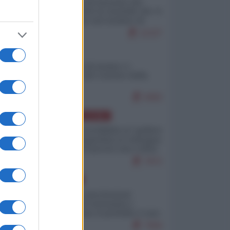
La mappa di Eurostat che
smonta tutte le storielle che vi
raccontano sul turismo di
massa
11227
ITALIA
Il turismo di massa e i
"risvegli" del Corriere della
sera
9492
AMERICA LATINA
Dalla Convertibilità al "grillete
fiscal": l'Argentina si consegna
ai mercati (ancora una volta)
7972
EUROPA
Mosca: le esercitazioni
nucleari di Germania e
Francia sono il preludio a una
guerra contro la Russia
7584