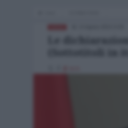
Home
IN PRIMO PIANO
12 Agosto 2024 13:00
RUSSIA
Le dichiarazion
(Sottotitoli in 
9578