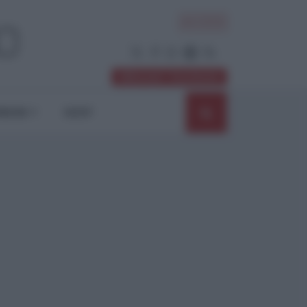
ACCEDI
Abbonati / Sostienici
NIONI
SHOP