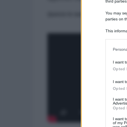
third parties
You may sepa
Queste le sue parole con i sotto
parties on t
This informa
Participants
Please note
Persona
information 
deny consent
I want t
in below Go
Opted 
I want t
Opted 
I want 
Advertis
Opted 
I want t
of my P
was col