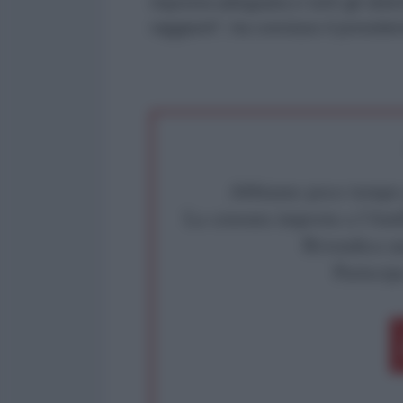
risposta adeguata e tutti gli obi
raggiunti", ha concluso il preside
Abbiamo poco tempo pe
La censura imposta a l'Ant
Rivendica un
Partecip