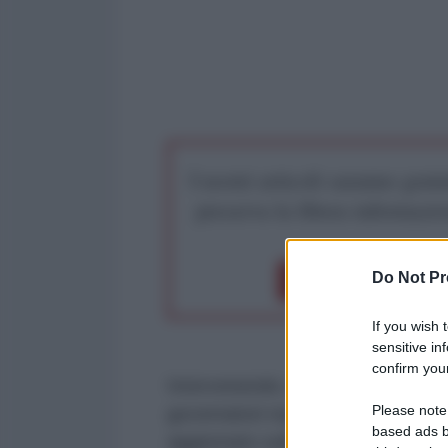
I nostri articoli saranno gratu
preserva la libera infor
Do Not Pr
Dona 1€
Don
If you wish 
sensitive in
confirm your
Intervenendo, lunedì 12 agosto, in
Please note
governatori regionali, il presiden
based ads b
aggiornato sulla situazione militar