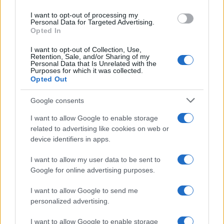
use your data for below specified purposes in below Google
I want to opt-out of processing my
consent section.
Personal Data for Targeted Advertising.
Opted In
La governance cinese vista dai
I want to opt-out of Collection, Use,
rappresentanti italiani e la visione dello
Retention, Sale, and/or Sharing of my
Personal Data that Is Unrelated with the
sviluppo comune sino-italiano
Purposes for which it was collected.
Opted Out
06 Agosto 2026 08:00
Google consents
I want to allow Google to enable storage
#
SCELTI
DAL
PEOPLE'S
DAILY
related to advertising like cookies on web or
device identifiers in apps.
I want to allow my user data to be sent to
Google for online advertising purposes.
I want to allow Google to send me
personalized advertising.
Registro di ispezione di un drone
I want to allow Google to enable storage