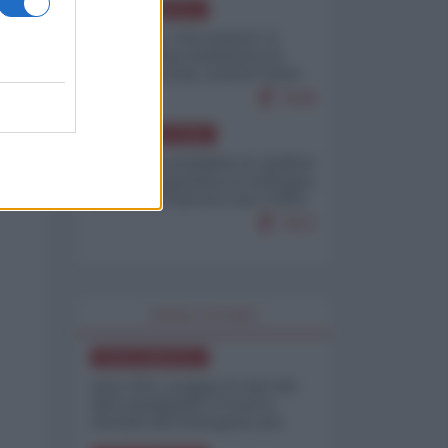
NORD-AMERICA
Il "mistero" dei numeri: il
governo Usa minimizza le
vittime in Iran, mentre fonti
interne...
7648
AMERICA LATINA
Dalla Convertibilità al "grillete
fiscal": l'Argentina si consegna
ai mercati (ancora una volta)
7613
WORLD AFFAIRS
NORD-AMERICA
Iran-USA, scoppia il caso dei
dati manipolati: il nuovo
metodo del Pentagono per
minimizzare le perdite