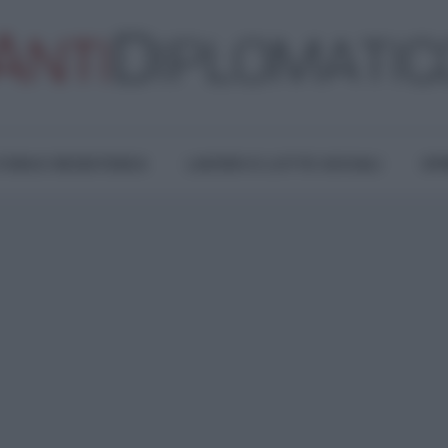
TURA E RESISTENZA
LAVORO E LOTTE SOCIALI
OPI