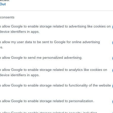
Out
erno a supportare il turnaround di Piaggio
ine accresce ulteriormente il valore della Società,
consents
 nuovo proprietario”, ha dichiarato il commissario
o allow Google to enable storage related to advertising like cookies on
ce, Vincenzo Nicastro.
evice identifiers in apps.
velivoli prodotti da Piaggio Aerospace è così
o allow my user data to be sent to Google for online advertising
s.
 segretario generale Fim Cisl Liguria, in una nota:
he autorizza l'acquisto di 6 aerei P-180 Evo, la
to allow Google to send me personalized advertising.
 e l'estensione del contratto di manutenzione dei
o allow Google to enable storage related to analytics like cookies on
soddisfa e che va nell’ottica di valorizzare tutte le
evice identifiers in apps.
iaggio Aerospace.
o allow Google to enable storage related to functionality of the website
ratto per dare il via alla fase produttiva, importante
sigeno a Laerh, l’azienda che si occupa della
o allow Google to enable storage related to personalization.
 parti metalliche e che occupa 46 lavoratori per i
tizzatori sociali.
o allow Google to enable storage related to security, including