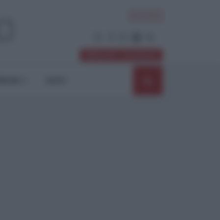
ACCEDI
Abbonati / Sostienici
NIONI
SHOP