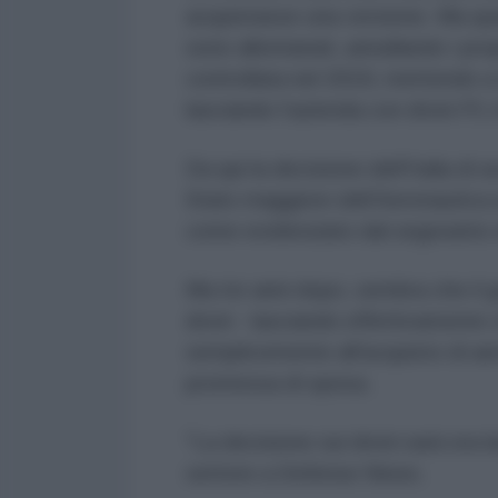
acquistasse una versione. Ma quand
sono allontanati, annullando i pr
controllata nel 2018, mettendo a r
lasciando l'azienda con droni P1.
Da qui la decisione dell'Italia di 
Stato maggiore dell’Aeronautica 
come evidenziato dal segreatrio 
Ma tre anni dopo, sembra che il g
droni - lasciando effettivamente
semplicemente all'acquisto di ae
promessa di spesa.
"La decisione sui droni sarà ora la
settore a Defense News.