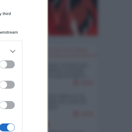
 third
Downstream
er and store
I PIÙ LETTI DELLA SETTIMANA
to grant or
ed purposes
Restare umani: la forma più
alta di ribellione al mondo
distopico di oggi (di Alberto
Bradanini)
19045
Ceuta: perché il Marocco fa
con noi quello che vuole (di
Alberto Negri)
12278
EUROPA