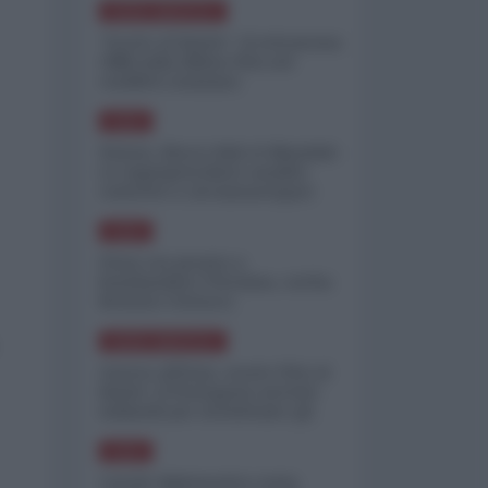
NORD-AMERICA
"Scorte al limite": il retroscena
CNN sulla difesa USA nel
conflitto iraniano
ASIA
Yemen, blocco Bab el-Mandab:
Le superpetroliere saudite
costrette a circumnavigare
l'Africa
ASIA
l'Iran era pronto a
bombardare l'Ucraina, cos'ha
fermato l'attacco
NORD-AMERICA
Guerra all'Iran, scorte USA al
limite: il Pentagono investe
miliardi per ricostituire gli
arsenali
ASIA
Canale diplomatico resta