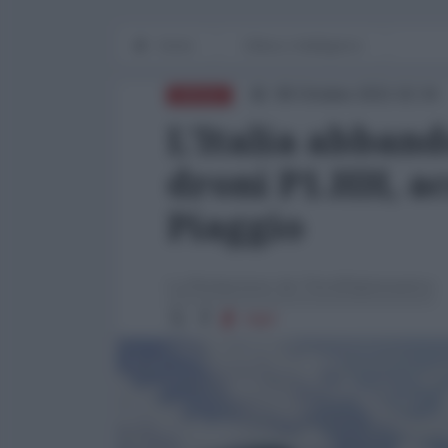
Home
Difesa e Intelligence
08 Ottobre 2021 02:34
DIFESA
L'Italia abban
droni P1.HH, a
Piaggio
La Redazione de l'AntiDiplomatico
7087