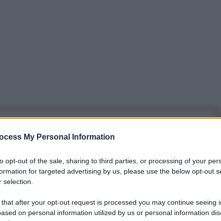
iti per sempre. Il tuo contributo fa la differenza:
ocess My Personal Information
mazione. L'ANTIDIPLOMATICO SEI ANCHE TU!
to opt-out of the sale, sharing to third parties, or processing of your per
formation for targeted advertising by us, please use the below opt-out s
a 5€
Dona 15€
Scegli importo
 selection.
 that after your opt-out request is processed you may continue seeing i
ased on personal information utilized by us or personal information dis
istare i droni Hammerhead prodotti da Piaggio