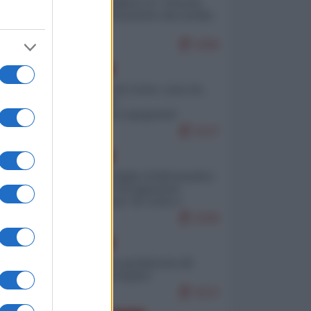
Quali sarebbero le “vittorie
ucraine” decantate dai media
italici?
9468
EUROPA
Invasione di Ceuta: cosa sta
accadendo
nell'enclave spagnola?
9147
EUROPA
Quando il figlio di Netanyahu
incitava "l'occupazione
musulmana" di Ceuta e
Melilla
8308
EUROPA
Geopolitica predatoria (di
Marco Travaglio)
8223