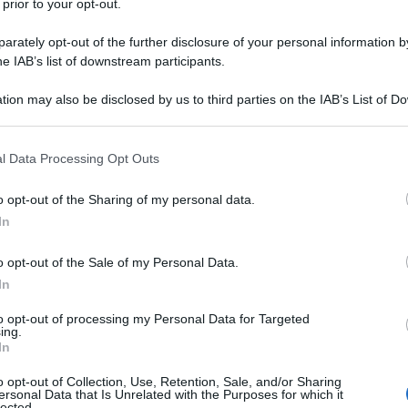
 prior to your opt-out.
ivoli turboelica P.180 Avanti Evo della stessa
rately opt-out of the further disclosure of your personal information by
he IAB’s list of downstream participants.
 ha dichiarato che spenderà 171 milioni di euro per
tion may also be disclosed by us to third parties on the IAB’s List of 
P.180 Avanti Evo, un simulatore di volo e per
 that may further disclose it to other third parties.
nutenzione dei motori Viper.
 that this website/app uses one or more Google services and may gath
l Data Processing Opt Outs
including but not limited to your visit or usage behaviour. You may click 
ce nell’ottica del rilancio dell’azienda, rendendola più
 to Google and its third-party tags to use your data for below specifi
o opt-out of the Sharing of my personal data.
ogle consent section.
io in vista di una sua cessione dopo tre anni di
In
o opt-out of the Sale of my Personal Data.
In
i Evo, che si aggiunge alla flotta esistente di P.180
tilizzato per il trasporto, la ricognizione e le
to opt-out of processing my Personal Data for Targeted
ing.
In
o opt-out of Collection, Use, Retention, Sale, and/or Sharing
ersonal Data that Is Unrelated with the Purposes for which it
lected.