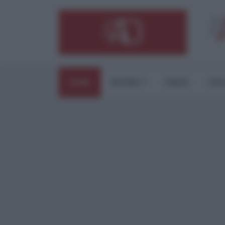
HOME
ESTERI
ITALIA
CUL