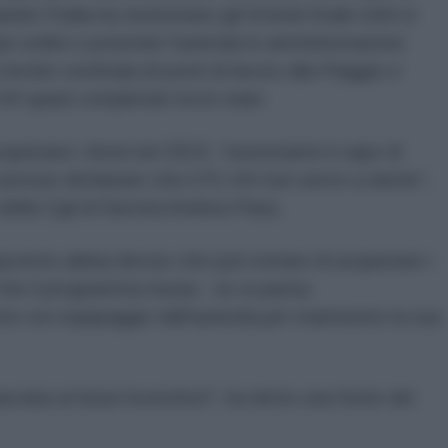
o l'Italia ha tentennato gli Emirati Arabi Uniti si
opri ordini e ponendo l'azienda in amministrazione
ischio centinaia di posti di lavoro alla Piaggio e
HH quasi completati tra le mani.
acquistare i droni nel 2019, “nonostante il capo di
avesse dichiarato che il P1.HH non serve a niente”,
della Cgil di Savona Andrea Pasa.
overno abbia deciso che può evitare di acquistare i
 che il programma muoia - se si passa
rei con equipaggio dall'azienda per mantenere la sua
sciata ai futuri investitori", ha detto una fonte del