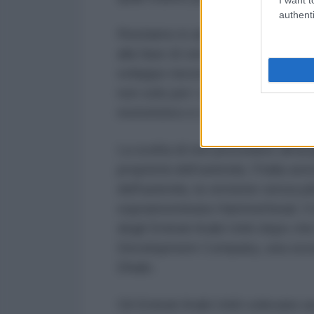
authenti
Restiamo in attesa della convocaz
alla fase di vendita di Piaggio, c
sviluppo necessario a dare garanz
non solo per i siti di Genova e Sa
motoristico e velivolistico per il
La scelta di non procedere all’ac
proprietà dell’azienda. l'Italia 
dell'azienda, la versione senza p
soprannominata Hammerhead. Il dr
degli Emirati Arabi Uniti dopo ch
Development Company, una societ
Dhabi.
Gli Emirati Arabi Uniti volevano 