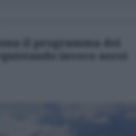
dona il programma dei
cquistando invece aerei