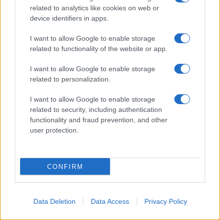
#
LA
BELT
AND
ROAD
INITIATIVE
related to analytics like cookies on web or
device identifiers in apps.
I want to allow Google to enable storage
related to functionality of the website or app.
I want to allow Google to enable storage
related to personalization.
I want to allow Google to enable storage
Yunnan: Dove il tè incontra il caffè e la
related to security, including authentication
macadamia profuma di futuro
functionality and fraud prevention, and other
27 Ottobre 2025 10:00
user protection.
CONFIRM
#
I
MEDIA
ALLA
GUERRA
Data Deletion
Data Access
Privacy Policy
di Francesco Santoianni