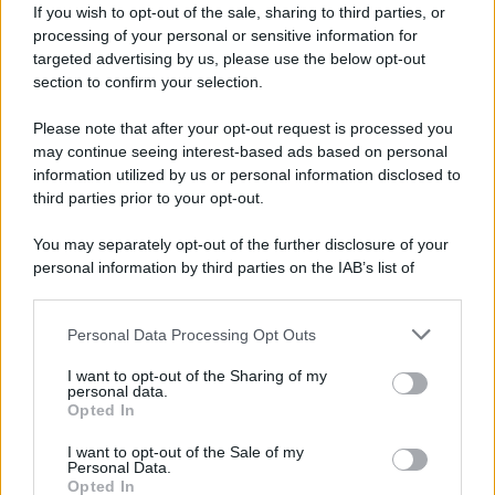
If you wish to opt-out of the sale, sharing to third parties, or
processing of your personal or sensitive information for
targeted advertising by us, please use the below opt-out
section to confirm your selection.
Please note that after your opt-out request is processed you
may continue seeing interest-based ads based on personal
Berlino salva la privacy delle chat online –
information utilized by us or personal information disclosed to
ma il rischio censura resta all’orizzonte
third parties prior to your opt-out.
17 Ottobre 2025 13:00
You may separately opt-out of the further disclosure of your
personal information by third parties on the IAB’s list of
downstream participants.
#
UNA
FINESTRA
APERTA
Personal Data Processing Opt Outs
This information may also be disclosed by us to third parties
on the IAB’s List of Downstream Participants that may further
I want to opt-out of the Sharing of my
disclose it to other third parties.
Una finestra aperta
personal data.
Opted In
Please note that this website/app uses one or more Google
services and may gather and store information including but
I want to opt-out of the Sale of my
Personal Data.
not limited to your visit or usage behaviour. You may click to
Opted In
grant or deny consent to Google and its third-party tags to