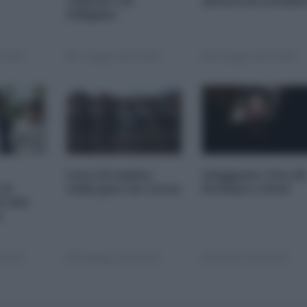
Taiwan e le
ancora la sconfit
Fillipine
 00:00
17 Maggio 2013 00:00
10 Maggio 2013 00:00
Luci ed ombre
Giappone: l'ira di
il
sulla pace in Corea
Pechino e Seul
e del
o
 00:00
03 Maggio 2013 00:00
26 Aprile 2013 00:00