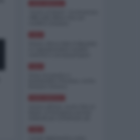
ta
NORD-AMERICA
"Scorte al limite": il retroscena
CNN sulla difesa USA nel
conflitto iraniano
ASIA
Yemen, blocco Bab el-Mandab:
Le superpetroliere saudite
costrette a circumnavigare
l'Africa
ASIA
l'Iran era pronto a
bombardare l'Ucraina, cos'ha
fermato l'attacco
NORD-AMERICA
Guerra all'Iran, scorte USA al
limite: il Pentagono investe
miliardi per ricostituire gli
arsenali
ASIA
Canale diplomatico resta