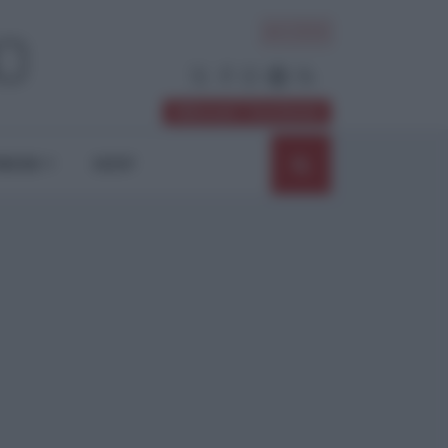
ACCEDI
Abbonati / Sostienici
NIONI
SHOP