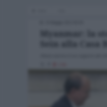
Home
Asia
24 Maggio 2013 00:00
Myanmar: la sto
Sein alla Casa 
Obama sancisce il suo supporto alle rif
1796