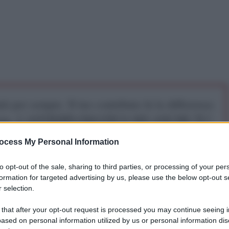
iti per sempre. Il tuo contributo fa la differenza:
mazione. L'ANTIDIPLOMATICO SEI ANCHE TU!
ocess My Personal Information
a 5€
Dona 15€
Scegli importo
to opt-out of the sale, sharing to third parties, or processing of your per
formation for targeted advertising by us, please use the below opt-out s
 selection.
el Myanmar Thein Sein, al potere nel 2011 e
me liberali e democratiche, è divenuto il
primo
 that after your opt-out request is processed you may continue seeing i
 la Casa Bianca negli ultimi 50 anni.
Il test più
ased on personal information utilized by us or personal information dis