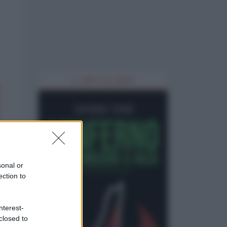
IL LIBRO DEL MESE
sonal or
ection to
nterest-
closed to