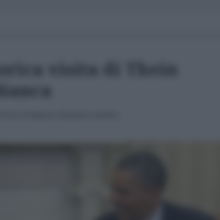
rica visita di Thein
Bianca
orme intraprese dal paese asiatico