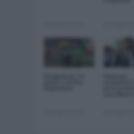
coalizione
24 Maggio 2013 00:00
17 Maggio 2013
Bangladesh. Un
Pakistan:
paese a rischio
assassinato 
implosione
procurator
caso Bhutt
10 Maggio 2013 00:00
03 Maggio 2013