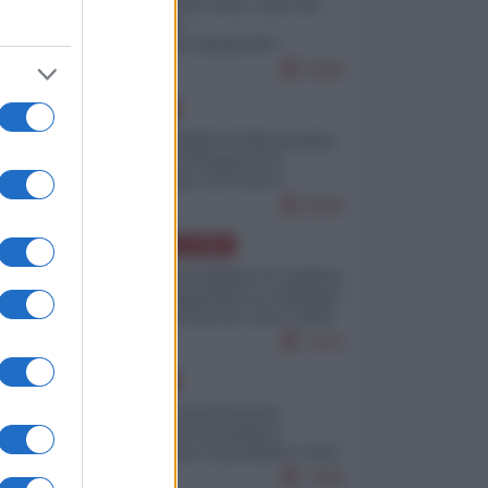
Invasione di Ceuta: cosa sta
accadendo
nell'enclave spagnola?
9269
EUROPA
Quando il figlio di Netanyahu
incitava "l'occupazione
musulmana" di Ceuta e
Melilla
8580
AMERICA LATINA
Dalla Convertibilità al "grillete
fiscal": l'Argentina si consegna
ai mercati (ancora una volta)
7876
EUROPA
Mosca: le esercitazioni
nucleari di Germania e
Francia sono il preludio a una
guerra contro la Russia
7456