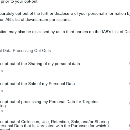
arà nel 2015, quando in Myanmar ci saranno nuove
 prior to your opt-out.
 dei militari di cedere il potere ad una autorità
rately opt-out of the further disclosure of your personal information by
data anche dal premio Nobel per la pace Suu Kyi.
he IAB’s list of downstream participants.
 novembre e sospeso molte delle sanzioni
nza,
Obama ha sancito così il supporto degli
tion may also be disclosed by us to third parties on the IAB’s List of 
i transizione in atto nel paese
. Il presidente
 that may further disclose it to other third parties.
nda preoccupazione riguardo alla violenza diretta
 that this website/app uses one or more Google services and may gath
n Myanmar.
l Data Processing Opt Outs
including but not limited to your visit or usage behaviour. You may click 
o criticato la scelta dell'amministrazione Obama
 to Google and its third-party tags to use your data for below specifi
r. In un rapporto recente, Human Rights Watch ha
o opt-out of the Sharing of my personal data.
ogle consent section.
agna di pulizia etnica” contro i Rohingya, minoranza
In
ranza buddista. La ong US Campaign for Burma ha
o opt-out of the Sale of my Personal Data.
 contro la visita di Thein Sein, sostenendo come gli
In
re ritorsioni per le violenze contro i Rohingya.
buddisti e musulmani avrebbero provocato la morte di
to opt-out of processing my Personal Data for Targeted
0.000 ammonterebbero i senza tetto.
ing.
In
o opt-out of Collection, Use, Retention, Sale, and/or Sharing
ATTENZIONE!
ersonal Data that Is Unrelated with the Purposes for which it
lected.