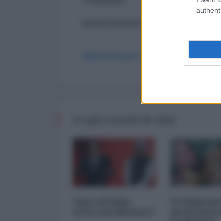
Commenti
authenti
ancora nessun commento
Abbonati per commentare
Le più recenti da Asia
Cina ed India:
In Pakistan
verso un'alleanza?
governerà 