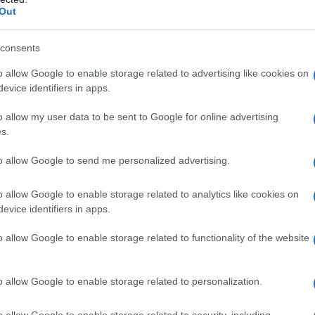
Out
r reagire alla dittatura degli algoritmi.
iDiplomatico lede un tuo diritto fondamentale.
consents
a vera informazione pluralista.
o allow Google to enable storage related to advertising like cookies on
evice identifiers in apps.
a alla nostra Lunga Marcia.
o allow my user data to be sent to Google for online advertising
s.
Abbonati!
to allow Google to send me personalized advertising.
o allow Google to enable storage related to analytics like cookies on
pure effettua una donazione
evice identifiers in apps.
o allow Google to enable storage related to functionality of the website
a 5€
Dona 15€
Scegli importo
o allow Google to enable storage related to personalization.
o allow Google to enable storage related to security, including