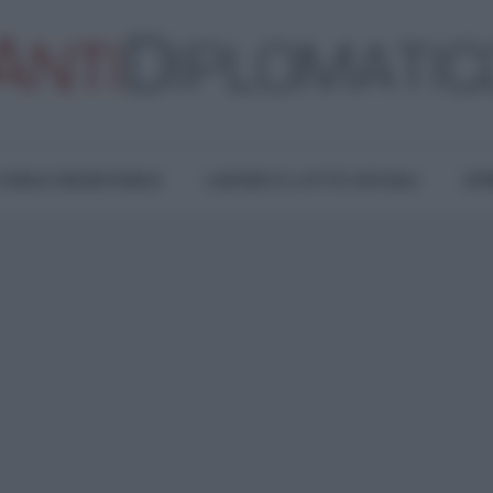
TURA E RESISTENZA
LAVORO E LOTTE SOCIALI
OPI