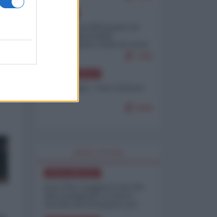
EUROPA
Petro accusa Netanyahu di
essere responsabile
"dell'invasione civile di Ceuta
da parte dei marocchini"
7095
NORD-AMERICA
Chris Hedges - Don Corleone
Trump
6900
WORLD AFFAIRS
NORD-AMERICA
Iran-USA, scoppia il caso dei
dati manipolati: il nuovo
metodo del Pentagono per
minimizzare le perdite