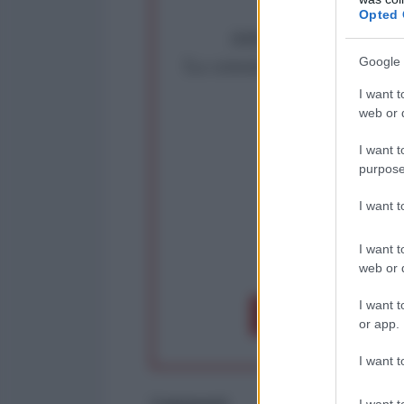
Opted 
Abbiamo poco tempo pe
La censura imposta a l'Ant
Google 
Rivendica un
I want t
web or d
Partecip
I want t
purpose
I want 
I want t
op
web or d
I want t
Dona 1€
Don
or app.
I want t
I want t