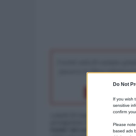
I nostri articoli saranno gratu
preserva la libera infor
Do Not Pr
Dona 1€
Don
If you wish 
sensitive in
confirm your
Lunedì 20 maggio il presidente d
protagonista di una serie di rifor
Please note
leader del suo paese a visitare
based ads b