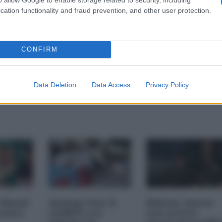
cation functionality and fraud prevention, and other user protection.
CONFIRM
Data Deletion
Data Access
Privacy Policy
 Sharif
Apology Now. Il
Malesia. Anwar
senza
conflitto tra
non accetta