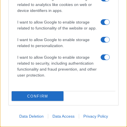
related to analytics like cookies on web or
device identifiers in apps.
I want to allow Google to enable storage
Cina, Russia e Iran, io ve l’avevo detto (di
related to functionality of the website or app.
Vito Petrocelli)
07 Agosto 2026 18:00
I want to allow Google to enable storage
related to personalization.
I want to allow Google to enable storage
related to security, including authentication
#
STORIA
IN
DIRETTA
functionality and fraud prevention, and other
user protection.
di Loretta Napoleoni
CONFIRM
Data Deletion
Data Access
Privacy Policy
"Black Rock non perde mai" – l'allarme di
Volpi sulla bolla tecnologica