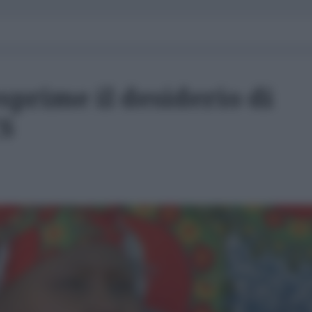
prime il desiderio di
CS