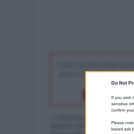
I nostri articoli saranno gratu
preserva la libera infor
Do Not Pr
Dona 1€
Don
If you wish 
sensitive in
confirm your
Lo Zimbabwe è pronto a entrare n
Please note
ambiente alternativo per il libero 
based ads b