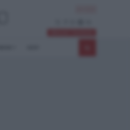
ACCEDI
Abbonati / Sostienici
NIONI
SHOP