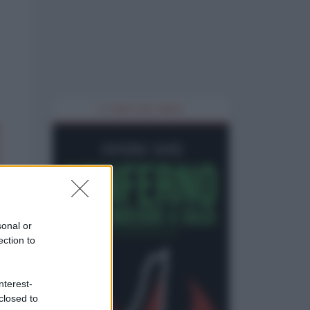
IL LIBRO DEL MESE
sonal or
ection to
nterest-
closed to