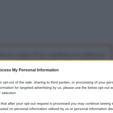
iti per sempre. Il tuo contributo fa la differenza:
mazione. L'ANTIDIPLOMATICO SEI ANCHE TU!
ocess My Personal Information
a 5€
Dona 15€
Scegli importo
to opt-out of the sale, sharing to third parties, or processing of your per
formation for targeted advertising by us, please use the below opt-out s
 selection.
el gruppo dei BRICS, che offrirebbe alla nazione un
 that after your opt-out request is processed you may continue seeing i
scambio con altri Paesi, ha dichiarato lunedì il
ased on personal information utilized by us or personal information dis