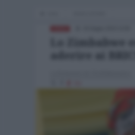
Home
WORLD AFFAIRS
18 Giugno 2024 14:58
AFRICA
Lo Zimbabwe es
aderire ai BRI
La Redazione de l'AntiDiplomatico
759