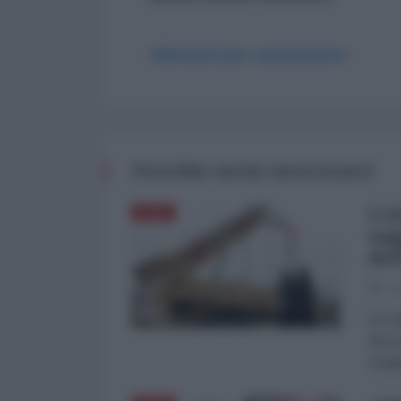
Abbonati per commentare
Potrebbe anche interessarti
L'A
ASIA
sog
del
03
di Fa
dimos
Aragh