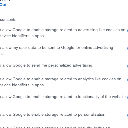
Out
che l'Africa è grata all'assistenza russa in materia di
consents
 che i Paesi in via di sviluppo continuano a svolgere
 mantenimento della pace delle Nazioni Unite, che
o allow Google to enable storage related to advertising like cookies on
evice identifiers in apps.
e la solidarietà globale.
o allow my user data to be sent to Google for online advertising
s.
IDIPLOMATICO
stata registrata in data 08/09/2015 presso il Tribunale civile di
to allow Google to send me personalized advertising.
gistro di stampa. Per ogni informazione, richiesta, consiglio e
o allow Google to enable storage related to analytics like cookies on
ico.it
evice identifiers in apps.
o allow Google to enable storage related to functionality of the website
ATTENZIONE!
o allow Google to enable storage related to personalization.
r reagire alla dittatura degli algoritmi.
o allow Google to enable storage related to security, including