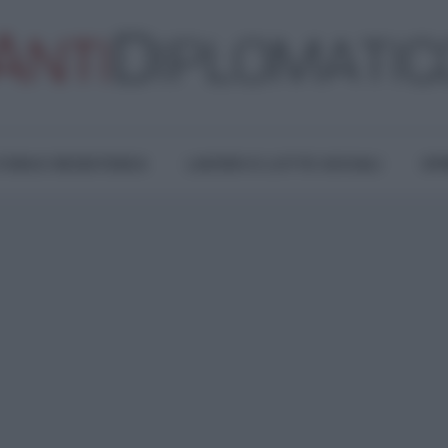
TURA E RESISTENZA
LAVORO E LOTTE SOCIALI
OPI