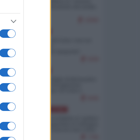
Quali sarebbero le “vittorie
ucraine” decantate dai media
italici?
10066
EUROPA
Invasione di Ceuta: cosa sta
accadendo
nell'enclave spagnola?
9208
EUROPA
Quando il figlio di Netanyahu
incitava "l'occupazione
musulmana" di Ceuta e
Melilla
8446
AMERICA LATINA
Dalla Convertibilità al "grillete
fiscal": l'Argentina si consegna
ai mercati (ancora una volta)
7766