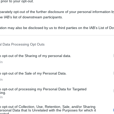
abwe Oppah Muchinguri-Kashiri, come riferisce RT.
 prior to your opt-out.
rately opt-out of the further disclosure of your personal information by
sa su una relazione unica guidata dal principio di non
he IAB’s list of downstream participants.
ttuto i vincoli ideologici, ma ha anche facilitato la
spetto reciproco, sul progresso comune e sulla
tion may also be disclosed by us to third parties on the IAB’s List of 
 that may further disclose it to other third parties.
tro al forum internazionale nella città russa di
 that this website/app uses one or more Google services and may gath
l Data Processing Opt Outs
including but not limited to your visit or usage behaviour. You may click 
 to Google and its third-party tags to use your data for below specifi
chiarato che lo Zimbabwe "crede fortemente nel
o opt-out of the Sharing of my personal data.
ogle consent section.
In
re il dominio delle potenze occidentali, sfidando il
terale e promuovendo un panorama globale più
o opt-out of the Sale of my Personal Data.
In
to opt-out of processing my Personal Data for Targeted
ica, il Ministro della Difesa ha affrontato le minacce
ing.
In
o dai conflitti armati e dal terrorismo agli attacchi
causati dal cambiamento climatico e alle disuguaglianze
o opt-out of Collection, Use, Retention, Sale, and/or Sharing
ersonal Data that Is Unrelated with the Purposes for which it
lected.