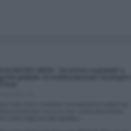
NALISI DEL MESE - Da attore regionale a
getto globale: la trasformazione strategic
l'Iran
 Agosto 2026 07:00
brizio Verde «Non li consideriamo una superpotenza e abbiamo già
trato al mondo intero che non lo sono». Queste parole di Abbas
chi, ministro degli Esteri della Repubblica...