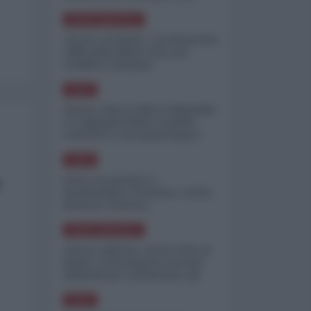
minimizzare le perdite
NORD-AMERICA
"Scorte al limite": il retroscena
CNN sulla difesa USA nel
conflitto iraniano
ASIA
Yemen, blocco Bab el-Mandab:
Le superpetroliere saudite
costrette a circumnavigare
l'Africa
ASIA
l'Iran era pronto a
a
bombardare l'Ucraina, cos'ha
fermato l'attacco
NORD-AMERICA
Guerra all'Iran, scorte USA al
limite: il Pentagono investe
miliardi per ricostituire gli
arsenali
ASIA