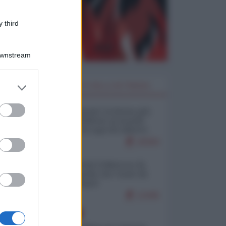
 third
Downstream
er and store
I PIÙ LETTI DELLA SETTIMANA
to grant or
ed purposes
Restare umani: la forma più
alta di ribellione al mondo
distopico di oggi (di Alberto
Bradanini)
20304
Ceuta: perché il Marocco fa
con noi quello che vuole (di
Alberto Negri)
12445
EUROPA