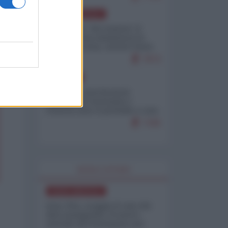
NORD-AMERICA
Il "mistero" dei numeri: il
governo Usa minimizza le
vittime in Iran, mentre fonti
interne...
7673
EUROPA
Mosca: le esercitazioni
nucleari di Germania e
Francia sono il preludio a una
guerra contro la Russia
7335
WORLD AFFAIRS
NORD-AMERICA
Iran-USA, scoppia il caso dei
dati manipolati: il nuovo
metodo del Pentagono per