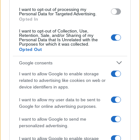
use your data for below specified purposes in below Google
I want to opt-out of processing my
consent section.
Personal Data for Targeted Advertising.
Opted In
I want to opt-out of Collection, Use,
Retention, Sale, and/or Sharing of my
Personal Data that Is Unrelated with the
Purposes for which it was collected.
Opted Out
Google consents
I want to allow Google to enable storage
related to advertising like cookies on web or
device identifiers in apps.
I want to allow my user data to be sent to
Google for online advertising purposes.
#
GEOGRAFIE
DEL
POTERE
I want to allow Google to send me
personalized advertising.
di Fabio Massimo Paernti
I want to allow Google to enable storage