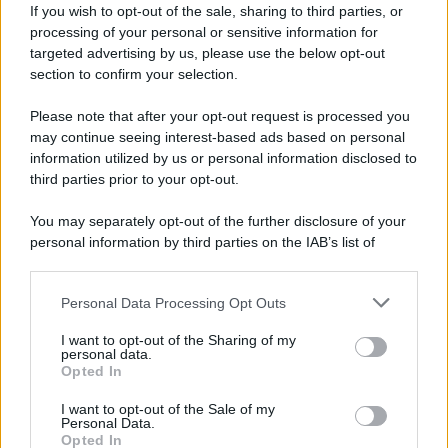
If you wish to opt-out of the sale, sharing to third parties, or
processing of your personal or sensitive information for
targeted advertising by us, please use the below opt-out
section to confirm your selection.
Please note that after your opt-out request is processed you
may continue seeing interest-based ads based on personal
information utilized by us or personal information disclosed to
third parties prior to your opt-out.
#
GEOGRAFIE
DEL
POTERE
You may separately opt-out of the further disclosure of your
personal information by third parties on the IAB’s list of
downstream participants.
di Fabio Massimo Paernti
Personal Data Processing Opt Outs
This information may also be disclosed by us to third parties
on the IAB’s List of Downstream Participants that may further
I want to opt-out of the Sharing of my
disclose it to other third parties.
personal data.
Opted In
Please note that this website/app uses one or more Google
"Mentre noi giochiamo con i chatbot, la
services and may gather and store information including but
I want to opt-out of the Sale of my
Cina si è presa il futuro dell'IA" (VIDEO)
Personal Data.
not limited to your visit or usage behaviour. You may click to
Opted In
grant or deny consent to Google and its third-party tags to