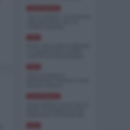
minimizzare le perdite
NORD-AMERICA
"Scorte al limite": il retroscena
CNN sulla difesa USA nel
conflitto iraniano
ASIA
Yemen, blocco Bab el-Mandab:
Le superpetroliere saudite
costrette a circumnavigare
l'Africa
ASIA
l'Iran era pronto a
bombardare l'Ucraina, cos'ha
fermato l'attacco
NORD-AMERICA
Guerra all'Iran, scorte USA al
limite: il Pentagono investe
miliardi per ricostituire gli
arsenali
se
ASIA