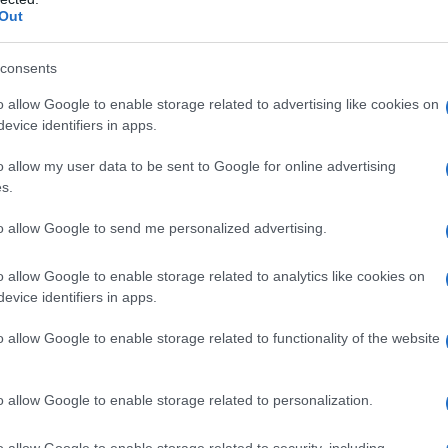
Out
a sua rielezione, con l’86,82% dei voti, sono state
ioni e governi occidentali, ma Lukashenko ha
consents
ità, definendole politicamente motivate. Con questo
o allow Google to enable storage related to advertising like cookies on
so si prepara ad affrontare nuove sfide interne ed
evice identifiers in apps.
 visione di uno Stato forte e sovrano.
o allow my user data to be sent to Google for online advertising
s.
iana de l'AntiDiplomatico dedicata ai nostri
to allow Google to send me personalized advertising.
o allow Google to enable storage related to analytics like cookies on
evice identifiers in apps.
IDIPLOMATICO
stata registrata in data 08/09/2015 presso il Tribunale civile di
o allow Google to enable storage related to functionality of the website
gistro di stampa. Per ogni informazione, richiesta, consiglio e
ico.it
o allow Google to enable storage related to personalization.
o allow Google to enable storage related to security, including