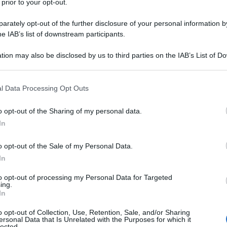
 prior to your opt-out.
lungando il suo governo fino al 2030. La cerimonia di
l Palazzo dell'Indipendenza di Minsk, con oltre 1.100
rately opt-out of the further disclosure of your personal information by
he IAB’s list of downstream participants.
iscorso, Lukashenko ha sottolineato i successi del
 di uno Stato sovrano e stabile. "Abbiamo molto di
tion may also be disclosed by us to third parties on the IAB’s List of 
o, sottolineando il ruolo della Bielorussia sulla
 that may further disclose it to other third parties.
 sua leadership, descrivendo la sua gestione come
 that this website/app uses one or more Google services and may gath
l Data Processing Opt Outs
zza e ordine".
including but not limited to your visit or usage behaviour. You may click 
 to Google and its third-party tags to use your data for below specifi
o opt-out of the Sharing of my personal data.
ogle consent section.
mi di libertà di espressione e indipendenza politica,
In
de di maggiore democrazia rispetto ad altri Paesi
o opt-out of the Sale of my Personal Data.
à di non permettere che la libertà di parola venga
In
izzare il Paese. Sul piano internazionale,
ioni esterne, tra cui le sanzioni occidentali e la
to opt-out of processing my Personal Data for Targeted
ing.
ni, interpretandole come tentativi di minare
In
a, ha assicurato che il Paese ha "sufficiente
o opt-out of Collection, Use, Retention, Sale, and/or Sharing
si vento della storia".
ersonal Data that Is Unrelated with the Purposes for which it
lected.