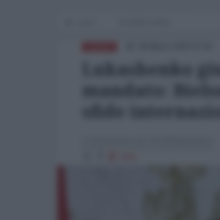
Home
IN PRIMO PIANO
26 Marzo 2025 07:00
EUROPA
Lukashenko giu
mandato: Bielor
sfide internazi
La Redazione de l'AntiDiplomatico
1684