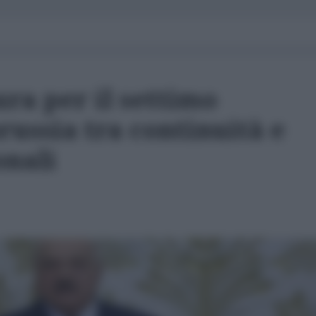
ra per il settimo
ussia tra continuità e
onali