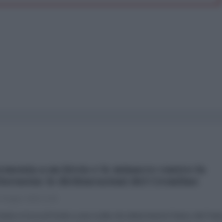
rmenia a un bivio e le minacce contro la
lorussia: le dichiarazioni del Cremlino
 Giugno 2026 13:49
enia si trova di fronte a una scelta che determinerà il futuro del Pae