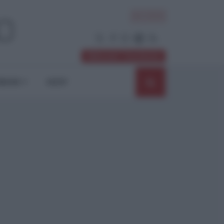
ACCEDI
Abbonati / Sostienici
NIONI
SHOP