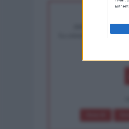
authenti
Abbiamo poco tempo pe
La censura imposta a l'Ant
Rivendica un
Partecip
op
Dona 1€
Don