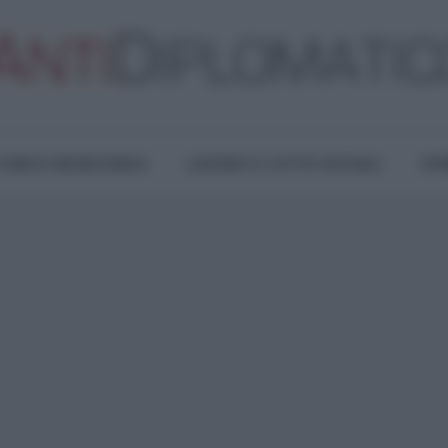
TURA E RESISTENZA
LAVORO E LOTTE SOCIALI
OPI