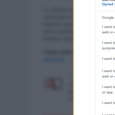
Opted 
Le elezioni che hanno portato all
contestate in passato da opposiz
Google 
respinto ogni accusa di irregolar
I want t
nuovo mandato, il leader bielorus
web or d
esterne, mantenendo salda la sua
I want t
purpose
*Tratto dalla newsletter quotid
I want 
abbonati
I want t
web or d
LA REDAZIONE DE L'ANT
L'AntiDiplomatico è una te
I want t
Roma al n° 162/2015 del re
or app.
critica: info@lantidiplomat
I want t
I want t