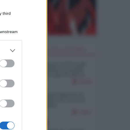
 third
Downstream
er and store
I PIÙ LETTI DELLA SETTIMANA
to grant or
ed purposes
Restare umani: la forma più
alta di ribellione al mondo
distopico di oggi (di Alberto
Bradanini)
20159
Ceuta: perché il Marocco fa
con noi quello che vuole (di
Alberto Negri)
12417
EUROPA