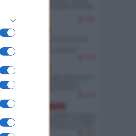
Quali sarebbero le “vittorie
ucraine” decantate dai media
italici?
9986
EUROPA
Invasione di Ceuta: cosa sta
accadendo
nell'enclave spagnola?
9206
EUROPA
Quando il figlio di Netanyahu
incitava "l'occupazione
musulmana" di Ceuta e
Melilla
8433
AMERICA LATINA
Dalla Convertibilità al "grillete
fiscal": l'Argentina si consegna
ai mercati (ancora una volta)
7753