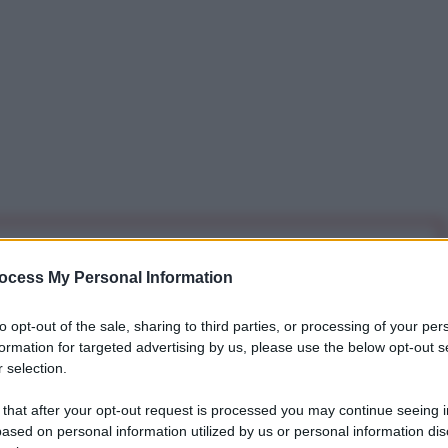
iti per sempre. Il tuo contributo fa la differenza:
ocess My Personal Information
mazione. L'ANTIDIPLOMATICO SEI ANCHE TU!
to opt-out of the sale, sharing to third parties, or processing of your per
formation for targeted advertising by us, please use the below opt-out s
a 5€
Dona 15€
Scegli importo
 selection.
 that after your opt-out request is processed you may continue seeing i
ased on personal information utilized by us or personal information dis
to giuramento per il suo settimo mandato come