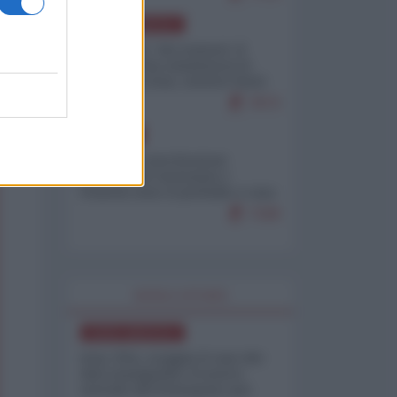
NORD-AMERICA
Il "mistero" dei numeri: il
governo Usa minimizza le
vittime in Iran, mentre fonti
interne...
7673
EUROPA
Mosca: le esercitazioni
nucleari di Germania e
Francia sono il preludio a una
guerra contro la Russia
7328
WORLD AFFAIRS
NORD-AMERICA
Iran-USA, scoppia il caso dei
dati manipolati: il nuovo
metodo del Pentagono per