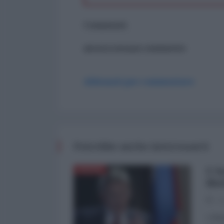
Commenti
ancora nessun commento
Abbonati per commentare
Potrebbe anche interessarti
L'A
RUSSIA
Bie
24
L'Arm