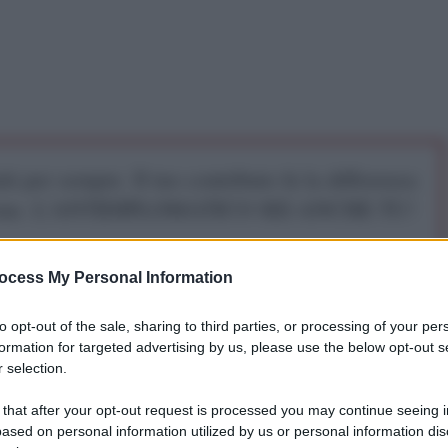
iti per sempre. Il tuo contributo fa la differenza:
mazione. L'ANTIDIPLOMATICO SEI ANCHE TU!
ocess My Personal Information
a 5€
Dona 15€
Scegli importo
to opt-out of the sale, sharing to third parties, or processing of your per
formation for targeted advertising by us, please use the below opt-out s
 selection.
la più grande d’Italia, si accinge a cambiare assetto
 that after your opt-out request is processed you may continue seeing i
ased on personal information utilized by us or personal information dis