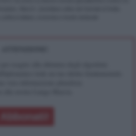
 2014, ha scritto su diverse testate giornalistiche e riviste tra
tropiano, Marx21, Quotidiano online del Giornale di Sicilia.
a, politica italiana, economia e mondo sindacale
ATTENZIONE!
r reagire alla dittatura degli algoritmi.
iDiplomatico lede un tuo diritto fondamentale.
a vera informazione pluralista.
a alla nostra Lunga Marcia.
Abbonati!