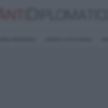
TURA E RESISTENZA
LAVORO E LOTTE SOCIALI
OPI