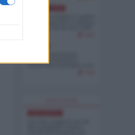
AMERICA LATINA
Dalla Convertibilità al "grillete
fiscal": l'Argentina si consegna
ai mercati (ancora una volta)
7937
EUROPA
Mosca: le esercitazioni
nucleari di Germania e
Francia sono il preludio a una
guerra contro la Russia
7519
WORLD AFFAIRS
NORD-AMERICA
Iran-USA, scoppia il caso dei
dati manipolati: il nuovo
metodo del Pentagono per