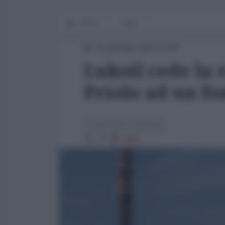
Home
Italia
10 Gennaio 2023 15:00
Lukoil cede la r
Priolo ad un fo
Francesco Fustaneo
3806