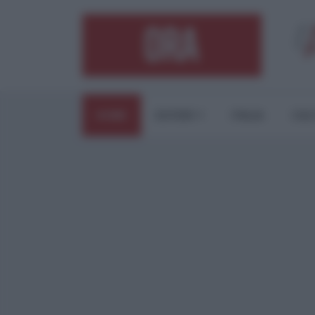
HOME
ESTERI
ITALIA
CUL