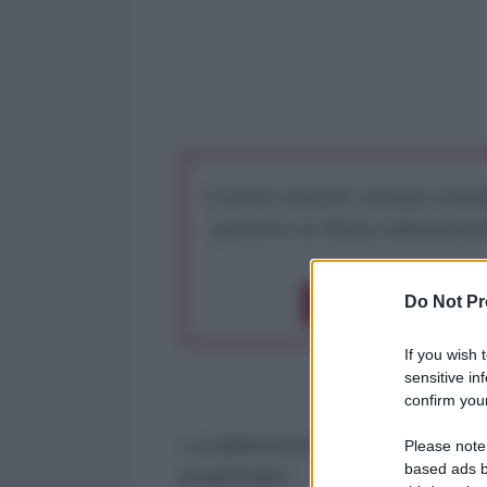
I nostri articoli saranno gratu
preserva la libera infor
Do Not Pr
Dona 1€
Don
If you wish 
sensitive in
confirm your
La raffineria di Priolo in Sicilia, 
Please note
based ads b
proprietario.