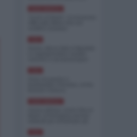
minimizzare le perdite
NORD-AMERICA
"Scorte al limite": il retroscena
CNN sulla difesa USA nel
conflitto iraniano
ASIA
Yemen, blocco Bab el-Mandab:
Le superpetroliere saudite
costrette a circumnavigare
l'Africa
ASIA
l'Iran era pronto a
bombardare l'Ucraina, cos'ha
fermato l'attacco
NORD-AMERICA
Guerra all'Iran, scorte USA al
limite: il Pentagono investe
miliardi per ricostituire gli
arsenali
ASIA