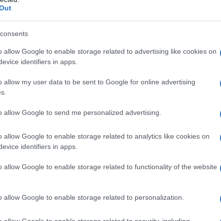
azione e cogenerazione elettrica. Per il
Out
mplesso dopo la sua acquisizione, G.O.I. ENERGY
 TRAFIGURA, uno dei maggiori commercianti
consents
ti petroliferi del mondo, che assicura forniture
o allow Google to enable storage related to advertising like cookies on
affineria e fornisce il prelievo di produzione e il livello
evice identifiers in apps.
 Il nuovo proprietario manterrà i posti di lavoro e
o allow my user data to be sent to Google for online advertising
 sicurezza.”
s.
l governo approvi la cessione, di quello che era
to allow Google to send me personalized advertising.
esecutivo Meloni, una vera e propria bomba
o allow Google to enable storage related to analytics like cookies on
a a esplodere.
evice identifiers in apps.
i difficile risoluzione, dopo l’embargo U.E. al petrolio
o allow Google to enable storage related to functionality of the website
22.
o allow Google to enable storage related to personalization.
 difficoltà di reperire le forniture; la Isab stentava
on le banche, nonostante le pressioni governative
o allow Google to enable storage related to security, including