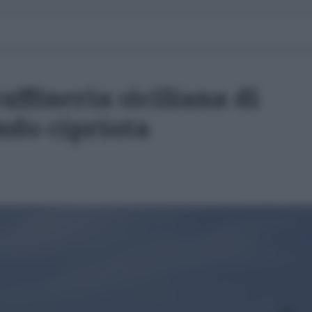
affineria siciliana di
ndo cipriota