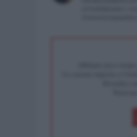
Giornalista pubblicista dal
cui l'AntiDiplomatico, Con
Si interessa di geopolitic
Abbiamo poco tempo pe
La censura imposta a l'Ant
Rivendica un
Partecip