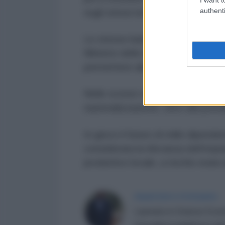
authenti
sugli stessi istituti di credito.
Le stesse banche interessate non
Ministro dello Sviluppo e non av
permettere alla raffineria di impor
Nelle scorse settimane visto lo st
nazionalizzazione, oltre alla poss
In gioco il futuro di mille dipende
considerata la rilevanza dell’imp
produttivo locale, a rischio erano
FRANCESCO FUSTANEO
Laureato in Scienze Econo