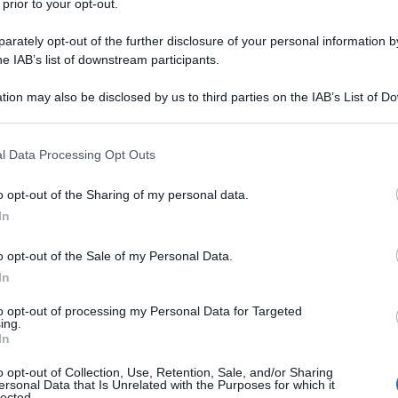
 prior to your opt-out.
o
Litasco
controlla la
Isab Srl,
ha raggiunto un
rately opt-out of the further disclosure of your personal information by
he IAB’s list of downstream participants.
one a
Goi Energy
, ramo energetico del fondo di
tion may also be disclosed by us to third parties on the IAB’s List of 
 that may further disclose it to other third parties.
 un
comunicato stampa
la stessa Lukoil:
 that this website/app uses one or more Google services and may gath
l Data Processing Opt Outs
including but not limited to your visit or usage behaviour. You may click 
iffusa per la stampa - comunica che LITASCO S.A.,
 to Google and its third-party tags to use your data for below specifi
o opt-out of the Sharing of my personal data.
ogle consent section.
e G.O.I. ENERGY LIMITED (di seguito "G.O.I.
In
rdo relativo alla cessione di ISAB S.r.L. (di
. Il completamento dell'operazione è previsto entro
o opt-out of the Sale of my Personal Data.
In
i di alcune condizioni sospensive, tra cui il
ovazioni delle autorità competenti, in particolare
to opt-out of processing my Personal Data for Targeted
ing.
In
o opt-out of Collection, Use, Retention, Sale, and/or Sharing
omplesso petrolchimico in Italia che combina
ersonal Data that Is Unrelated with the Purposes for which it
lected.