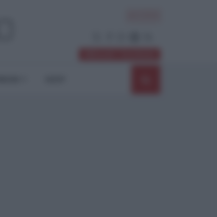
ACCEDI
Abbonati / Sostienici
NIONI
SHOP