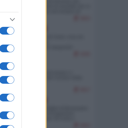
La mappa di Eurostat che
smonta tutte le storielle che vi
raccontano sul turismo di
massa
9663
EUROPA
Invasione di Ceuta: cosa sta
accadendo
nell'enclave spagnola?
9295
ITALIA
Il turismo di massa e i
"risvegli" del Corriere della
sera
8927
EUROPA
Quando il figlio di Netanyahu
incitava "l'occupazione
musulmana" di Ceuta e
Melilla
8682