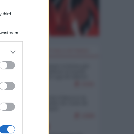
 third
Downstream
er and store
I PIÙ LETTI DELLA SETTIMANA
to grant or
ed purposes
Restare umani: la forma più
alta di ribellione al mondo
distopico di oggi (di Alberto
Bradanini)
22181
Ceuta: perché il Marocco fa
con noi quello che vuole (di
Alberto Negri)
12689
EUROPA