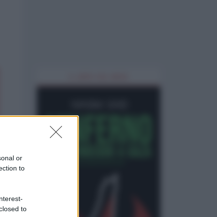
IL LIBRO DEL MESE
sonal or
ection to
nterest-
closed to