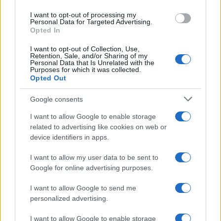
use your data for below specified purposes in below Google
I want to opt-out of processing my
consent section.
Personal Data for Targeted Advertising.
Opted In
I want to opt-out of Collection, Use,
Retention, Sale, and/or Sharing of my
Berlino salva la privacy delle chat online –
Personal Data that Is Unrelated with the
ma il rischio censura resta all’orizzonte
Purposes for which it was collected.
Opted Out
17 Ottobre 2025 13:00
Google consents
I want to allow Google to enable storage
#
UNA
FINESTRA
APERTA
related to advertising like cookies on web or
device identifiers in apps.
Una finestra aperta
I want to allow my user data to be sent to
Google for online advertising purposes.
I want to allow Google to send me
personalized advertising.
La governance cinese vista dai
I want to allow Google to enable storage